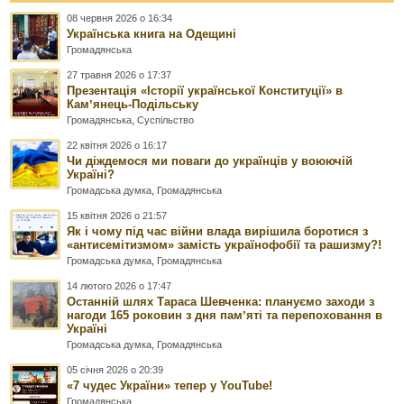
08 червня 2026 о 16:34
Українська книга на Одещині
Громадянська
27 травня 2026 о 17:37
Презентація «Історії української Конституції» в
Камʼянець-Подільську
Громадянська
,
Суспільство
22 квітня 2026 о 16:17
Чи діждемося ми поваги до українців у воюючій
Україні?
Громадська думка
,
Громадянська
15 квітня 2026 о 21:57
Як і чому під час війни влада вирішила боротися з
«антисемітизмом» замість українофобії та рашизму?!
Громадська думка
,
Громадянська
14 лютого 2026 о 17:47
Останній шлях Тараса Шевченка: плануємо заходи з
нагоди 165 роковин з дня памʼяті та перепоховання в
Україні
Громадська думка
,
Громадянська
05 січня 2026 о 20:39
«7 чудес України» тепер у YouTube!
Громадянська