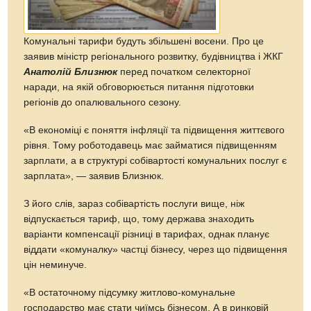
Комунальні тарифи будуть збільшені восени. Про це
заявив міністр регіонального розвитку, будівництва і ЖКГ
Анатолій Близнюк
перед початком селекторної
наради, на якій обговорюється питання підготовки
регіонів до опалювального сезону.
«В економіці є поняття інфляції та підвищення життєвого
рівня. Тому роботодавець має займатися підвищенням
зарплати, а в структурі собівартості комунальних послуг є
зарплата», — заявив Близнюк.
З його слів, зараз собівартість послуги вище, ніж
відпускається тариф, що, тому держава знаходить
варіанти компенсації різниці в тарифах, однак планує
віддати «комуналку» частці бізнесу, через що підвищення
цін неминуче.
«В остаточному підсумку житлово-комунальне
господарство має стати чиїмсь бізнесом. А в ринковій