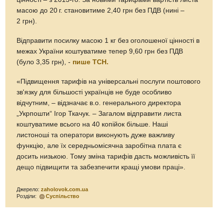
масою до
20 г.
становитиме 2,40 грн без ПДВ (нині –
2 грн).
Відправити посилку масою 1 кг без оголошеної цінності в
межах України коштуватиме тепер 9,60 грн без ПДВ
(було 3,35 грн), -
пише ТСН.
«Підвищення тарифів на універсальні послуги поштового
зв'язку для більшості українців не буде особливо
відчутним, – відзначає в.о. генерального директора
„Укрпошти“ Ігор Ткачук. – Загалом відправити листа
коштуватиме всього на 40 копійок більше. Наші
листоноші та оператори виконують дуже важливу
функцію, але їх середньомісячна заробітна плата є
досить низькою. Тому зміна тарифів дасть можливість її
дещо підвищити та забезпечити кращі умови праці».
Джерело:
zaholovok.com.ua
Розділи:
Суспільство