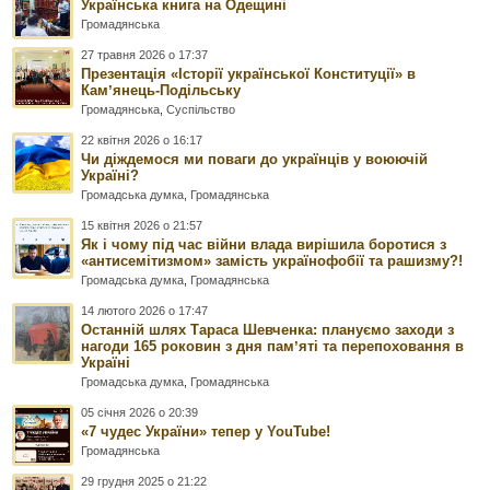
Українська книга на Одещині
Громадянська
27 травня 2026 о 17:37
Презентація «Історії української Конституції» в
Камʼянець-Подільську
Громадянська
,
Суспільство
22 квітня 2026 о 16:17
Чи діждемося ми поваги до українців у воюючій
Україні?
Громадська думка
,
Громадянська
15 квітня 2026 о 21:57
Як і чому під час війни влада вирішила боротися з
«антисемітизмом» замість українофобії та рашизму?!
Громадська думка
,
Громадянська
14 лютого 2026 о 17:47
Останній шлях Тараса Шевченка: плануємо заходи з
нагоди 165 роковин з дня памʼяті та перепоховання в
Україні
Громадська думка
,
Громадянська
05 січня 2026 о 20:39
«7 чудес України» тепер у YouTube!
Громадянська
29 грудня 2025 о 21:22