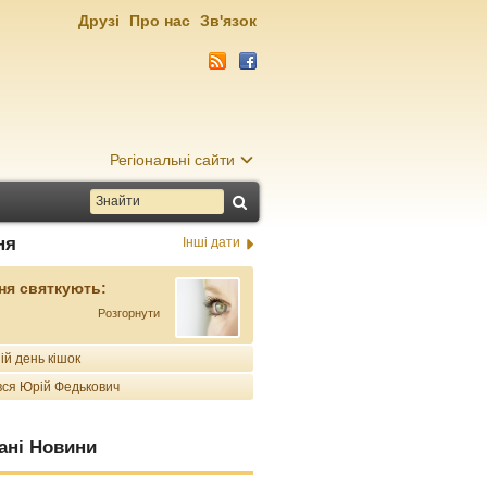
Друзі
Про нас
Зв'язок
Регіональні сайти
ня
Інші дати
ня святкують:
Розгорнути
ій день кішок
ся Юрій Федькович
ані Новини