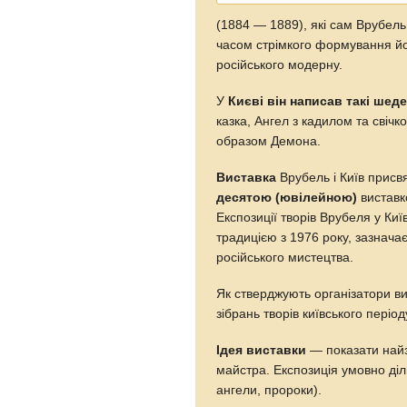
(1884 — 1889), які сам Врубел
часом стрімкого формування йо
російського модерну.
У
Києві він написав такі шед
казка, Ангел з кадилом та свіч
образом Демона.
Виставка
Врубель і Київ присв
десятою (ювілейною)
виставко
Експозиції творів Врубеля у Ки
традицією з 1976 року, зазнача
російського мистецтва.
Як стверджують організатори ви
зібрань творів київського період
Ідея виставки
— показати найзн
майстра. Експозиція умовно діли
ангели, пророки).