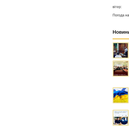
вітер:
Погода н
Новин