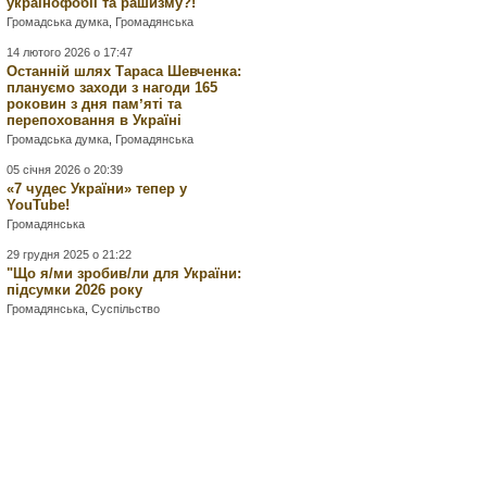
українофобії та рашизму?!
Громадська думка
,
Громадянська
14 лютого 2026 о 17:47
Останній шлях Тараса Шевченка:
плануємо заходи з нагоди 165
роковин з дня памʼяті та
перепоховання в Україні
Громадська думка
,
Громадянська
05 січня 2026 о 20:39
«7 чудес України» тепер у
YouTube!
Громадянська
29 грудня 2025 о 21:22
"Що я/ми зробив/ли для України:
підсумки 2026 року
Громадянська
,
Суспільство