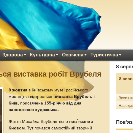
Здорова
Культурна
Освічена
Туристична
8 серп
ться виставка робіт Врубеля
8 серп
8 жовтня
в Київському музеї російського
мистецтва відкриється
виставка Врубель і
Всесвітн
Київ
, присвячена 1
55-річчю від дня
Народив
народження художника.
Життя Михайла Врубеля тісно
пов`язане з
Пов’яз
Києвом
. Тут почався самостійний творчий