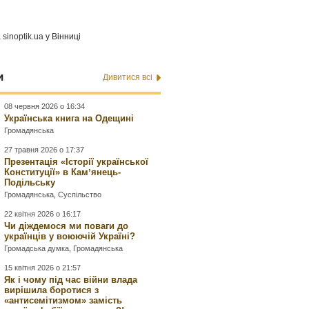
а
sinoptik.ua
у Вінниці
и
Дивитися всі
08 червня 2026 о 16:34
Українська книга на Одещині
Громадянська
27 травня 2026 о 17:37
Презентація «Історії української
Конституції» в Камʼянець-
Подільську
Громадянська
,
Суспільство
22 квітня 2026 о 16:17
Чи діждемося ми поваги до
українців у воюючій Україні?
Громадська думка
,
Громадянська
15 квітня 2026 о 21:57
Як і чому під час війни влада
вирішила боротися з
«антисемітизмом» замість