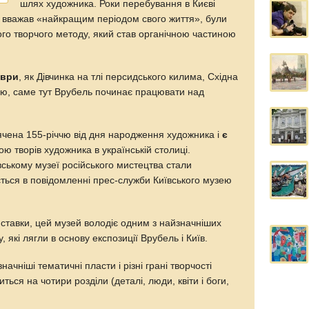
шлях художника. Роки перебування в Києві
ь вважав «найкращим періодом свого життя», були
го творчого методу, який став органічною частиною
еври
, як Дівчинка на тлі персидського килима, Східна
кою, саме тут Врубель починає працювати над
ячена 155-річчю від дня народження художника і
є
ю творів художника в українській столиці.
ївському музеї російського мистецтва стали
ється в повідомленні прес-служби Київського музею
ставки, цей музей володіє одним з найзначніших
у, які лягли в основу експозиції Врубель і Київ.
ачніші тематичні пласти і різні грані творчості
ться на чотири розділи (деталі, люди, квіти і боги,