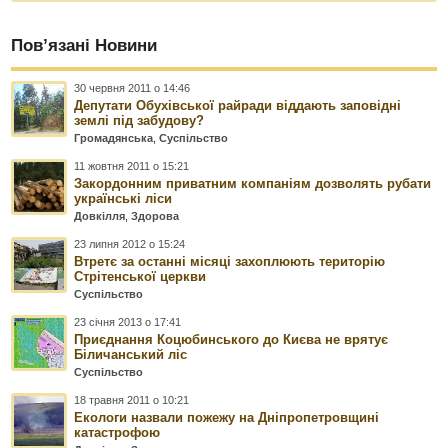
Пов’язані Новини
30 червня 2011 о 14:46
Депутати Обухівської райради віддають заповідні
землі під забудову?
Громадянська
,
Суспільство
11 жовтня 2011 о 15:21
Закордонним приватним компаніям дозволять рубати
українські ліси
Довкілля
,
Здорова
23 липня 2012 о 15:24
Втретє за останні місяці захоплюють територію
Стрітенської церкви
Суспільство
23 січня 2013 о 17:41
Приєднання Коцюбинського до Києва не врятує
Біличанський ліс
Суспільство
18 травня 2011 о 10:21
Екологи назвали пожежу на Дніпропетровщині
катастрофою