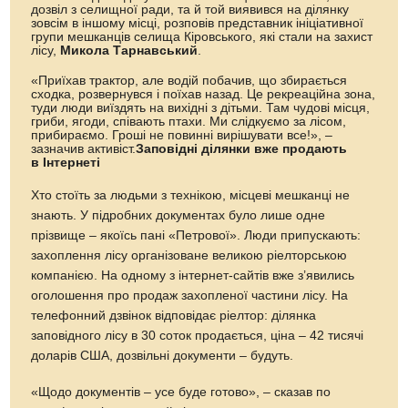
дозвіл з селищної ради, та й той виявився на ділянку
зовсім в іншому місці, розповів представник ініціативної
групи мешканців селища Кіровського, які стали на захист
лісу,
Микола Тарнавський
.
«Приїхав трактор, але водій побачив, що збирається
сходка, розвернувся і поїхав назад. Це рекреаційна зона,
туди люди виїздять на вихідні з дітьми. Там чудові місця,
гриби, ягоди, співають птахи. Ми слідкуємо за лісом,
прибираємо. Гроші не повинні вирішувати все!», –
зазначив активіст.
Заповідні ділянки вже продають
в Інтернеті
Хто стоїть за людьми з технікою, місцеві мешканці не
знають. У підробних документах було лише одне
прізвище – якоїсь пані «Петрової». Люди припускають:
захоплення лісу організоване великою ріелторською
компанією. На одному з інтернет-сайтів вже з’явились
оголошення про продаж захопленої частини лісу. На
телефонний дзвінок відповідає ріелтор: ділянка
заповідного лісу в 30 соток продається, ціна – 42 тисячі
доларів США, дозвільні документи – будуть.
«Щодо документів – усе буде готово», – сказав по