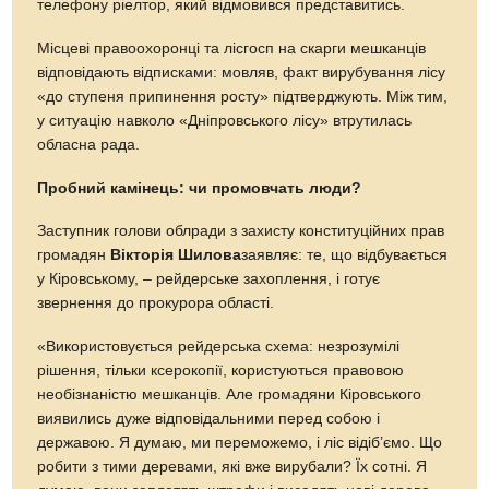
телефону ріелтор, який відмовився представитись.
Місцеві правоохоронці та лісгосп на скарги мешканців
відповідають відписками: мовляв, факт вирубування лісу
«до ступеня припинення росту» підтверджують. Між тим,
у ситуацію навколо «Дніпровського лісу» втрутилась
обласна рада.
Пробний камінець: чи промовчать люди?
Заступник голови облради з захисту конституційних прав
громадян
Вікторія Шилова
заявляє: те, що відбувається
у Кіровському, – рейдерське захоплення, і готує
звернення до прокурора області.
«Використовується рейдерська схема: незрозумілі
рішення, тільки ксерокопії, користуються правовою
необізнаністю мешканців. Але громадяни Кіровського
виявились дуже відповідальними перед собою і
державою. Я думаю, ми переможемо, і ліс відіб’ємо. Що
робити з тими деревами, які вже вирубали? Їх сотні. Я