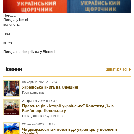
Погода
Погода у
Києві
вологість:
тиск:
вітер:
Погода на
sinoptik.ua
у Вінниці
Новини
Дивитися всі
08 червня 2026 о 16:34
Українська книга на Одещині
Громадянська
27 травня 2026 о 17:37
Презентація «Історії української Конституції» в
Камʼянець-Подільську
Громадянська
,
Суспільство
22 квітня 2026 о 16:17
Чи діждемося ми поваги до українців у воюючій
Україні?