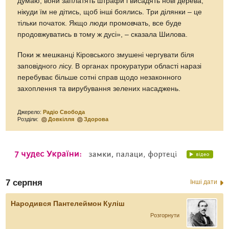
думаю, вони заплатять штрафи і висадять нові дерева,
нікуди їм не дітись, щоб інші боялись. Три ділянки – це
тільки початок. Якщо люди промовчать, все буде
продовжуватись в тому ж дусі», – сказала Шилова.
Поки ж мешканці Кіровського змушені чергувати біля
заповідного лісу. В органах прокуратури області наразі
перебуває більше сотні справ щодо незаконного
захоплення та вирубування зелених насаджень.
Джерело:
Радіо Свобода
Розділи:
Довкілля
Здорова
7 серпня
Інші дати
Народився Пантелеймон Куліш
Розгорнути