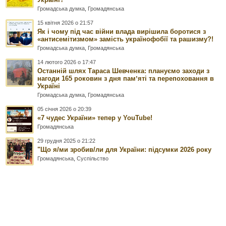
Громадська думка
,
Громадянська
15 квітня 2026 о 21:57
Як і чому під час війни влада вирішила боротися з
«антисемітизмом» замість українофобії та рашизму?!
Громадська думка
,
Громадянська
14 лютого 2026 о 17:47
Останній шлях Тараса Шевченка: плануємо заходи з
нагоди 165 роковин з дня памʼяті та перепоховання в
Україні
Громадська думка
,
Громадянська
05 січня 2026 о 20:39
«7 чудес України» тепер у YouTube!
Громадянська
29 грудня 2025 о 21:22
"Що я/ми зробив/ли для України: підсумки 2026 року
Громадянська
,
Суспільство