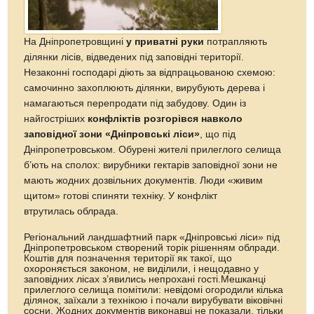
На Дніпропетровщині
у приватні руки
потрапляють
ділянки лісів, відведених під заповідні території.
Незаконні господарі діють за відпрацьованою схемою:
самочинно захоплюють ділянки, вирубують дерева і
намагаються перепродати під забудову. Один із
найгостріших
конфліктів розгорівся навколо
заповідної зони «Дніпровські ліси»
, що під
Дніпропетровськом. Обурені жителі прилеглого селища
б’ють на сполох: вирубники гектарів заповідної зони не
мають жодних дозвільних документів. Люди «живим
щитом» готові спиняти техніку. У конфлікт
втрутилась облрада.
Регіональний ландшафтний парк «Дніпровські ліси» під
Дніпропетровськом створений торік рішенням облради.
Коштів для позначення території як такої, що
охороняється законом, не виділили, і нещодавно у
заповідних лісах з’явились непрохані гості.Мешканці
прилеглого селища помітили: невідомі огородили кілька
ділянок, заїхали з технікою і почали вирубувати віковічні
сосни. Жодних документів виконавці не показали, тільки