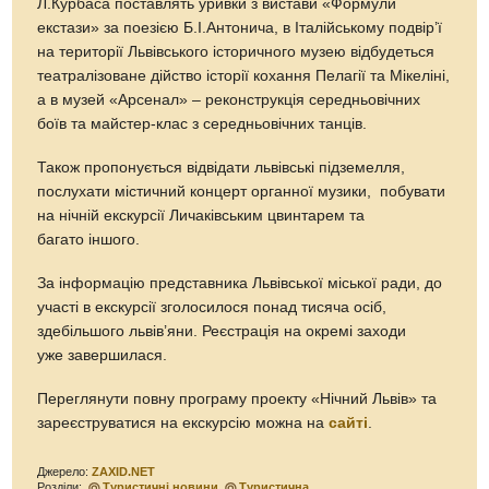
Л.Курбаса поставлять уривки з вистави «Формули
екстази» за поезією Б.І.Антонича, в Італійському подвір’ї
на території Львівського історичного музею відбудеться
театралізоване дійство історії кохання Пелагії та Мікеліні,
а в музей «Арсенал» – реконструкція середньовічних
боїв та майстер-клас з середньовічних танців.
Також пропонується відвідати львівські підземелля,
послухати містичний концерт органної музики, побувати
на нічній екскурсії Личаківським цвинтарем та
багато іншого.
За інформацію представника Львівської міської ради, до
участі в екскурсії зголосилося понад тисяча осіб,
здебільшого львів’яни. Реєстрація на окремі заходи
уже завершилася.
Переглянути повну програму проекту «Нічний Львів» та
зареєструватися на екскурсію можна на
сайті
.
Джерело:
ZAXID.NET
Розділи:
Туристичні новини
Туристична