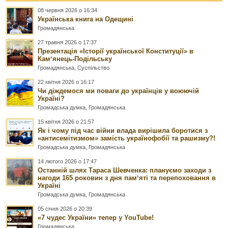
08 червня 2026 о 16:34
Українська книга на Одещині
Громадянська
27 травня 2026 о 17:37
Презентація «Історії української Конституції» в
Камʼянець-Подільську
Громадянська
,
Суспільство
22 квітня 2026 о 16:17
Чи діждемося ми поваги до українців у воюючій
Україні?
Громадська думка
,
Громадянська
15 квітня 2026 о 21:57
Як і чому під час війни влада вирішила боротися з
«антисемітизмом» замість українофобії та рашизму?!
Громадська думка
,
Громадянська
14 лютого 2026 о 17:47
Останній шлях Тараса Шевченка: плануємо заходи з
нагоди 165 роковин з дня памʼяті та перепоховання в
Україні
Громадська думка
,
Громадянська
05 січня 2026 о 20:39
«7 чудес України» тепер у YouTube!
Громадянська