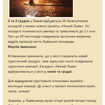
2 та 3 грудня
у Львові відбудеться 30 безкоштовних
екскурсій у межах нового проекту «Нічний Львів». Усі
екскурсії починаються увечері та триватимуть до 1-ї ночі.
Про це 29 листопада повідомила заступник керівника
відділу промоції міста Львівської міськради
Марта Іванишин.
М.Іванишин зазначила, що у місті створюють новий
туристичний продукт, і вже зараз про нього повідомили
туристичні компанії. Екскурсії «Нічний Львів»
відбуватимуться у місті
у липні та грудні.
Для відвідувачів підготували інтегровані музейно-
мистецькі атракції. До участі у проекті зголосилися музеї,
театр, галереї.
Зокрема, у Львівському музеї історії релігій актори театру