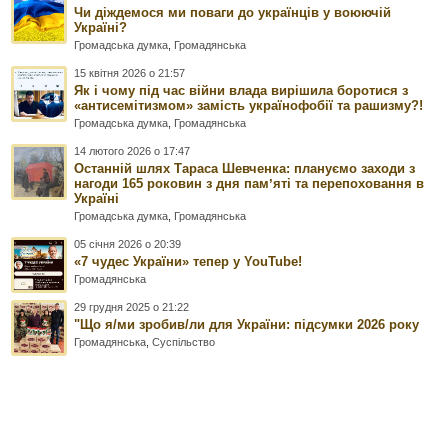
Чи діждемося ми поваги до українців у воюючій
Україні?
Громадська думка
,
Громадянська
15 квітня 2026 о 21:57
Як і чому під час війни влада вирішила боротися з
«антисемітизмом» замість українофобії та рашизму?!
Громадська думка
,
Громадянська
14 лютого 2026 о 17:47
Останній шлях Тараса Шевченка: плануємо заходи з
нагоди 165 роковин з дня памʼяті та перепоховання в
Україні
Громадська думка
,
Громадянська
05 січня 2026 о 20:39
«7 чудес України» тепер у YouTube!
Громадянська
29 грудня 2025 о 21:22
"Що я/ми зробив/ли для України: підсумки 2026 року
Громадянська
,
Суспільство