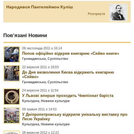
Народився Пантелеймон Куліш
Розгорнути
Пов’язані Новини
09 листопада 2011 о 16:14
Попов офіційно відкрив книгарню «Сяйво книги»
Громадянська
,
Суспільство
22 вересня 2011 о 18:03
До Дня визволення Києва відкриють книгарню
«Сяйво»
Громадянська
,
Суспільство
24 вересня 2011 о 11:54
У Львові вперше проходить Чемпіонат баріста
Культурна
,
Новини культури
09 травня 2011 о 14:53
У Дніпропетровську відкрили унікальну виставку про
Лесю Українку
Культурна
,
Новини культури
28 вересня 2012 о 12:21