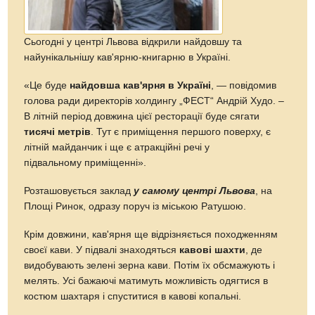
Сьогодні у центрі Львова відкрили найдовшу та
найунікальнішу кав'ярню-книгарню в Україні.
«Це буде
найдовша кав'ярня в Україні
, — повідомив
голова ради директорів холдингу „ФЕСТ“ Андрій Худо. –
В літній період довжина цієї ресторації буде сягати
тисячі метрів
. Тут є приміщення першого поверху, є
літній майданчик і ще є атракційні речі у
підвальному приміщенні».
Розташовується заклад
у самому центрі Львова
, на
Площі Ринок, одразу поруч із міською Ратушою.
Крім довжини, кав'ярня ще відрізняється походженням
своєї кави. У підвалі знаходяться
кавові шахти
, де
видобувають зелені зерна кави. Потім їх обсмажують і
мелять. Усі бажаючі матимуть можливість одягтися в
костюм шахтаря і спуститися в кавові копальні.