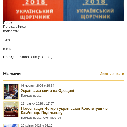
Погода
Погода у
Києві
вологість:
тиск:
вітер:
Погода на
sinoptik.ua
у Вінниці
Новини
Дивитися всі
08 червня 2026 о 16:34
Українська книга на Одещині
Громадянська
27 травня 2026 о 17:37
Презентація «Історії української Конституції» в
Камʼянець-Подільську
Громадянська
,
Суспільство
22 квітня 2026 о 16:17