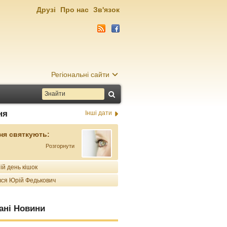
Друзі
Про нас
Зв'язок
Регіональні сайти
ня
Інші дати
ня святкують:
Розгорнути
ій день кішок
ся Юрій Федькович
ані Новини