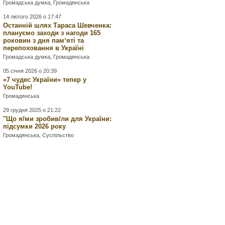
Громадська думка
,
Громадянська
14 лютого 2026 о 17:47
Останній шлях Тараса Шевченка:
плануємо заходи з нагоди 165
роковин з дня памʼяті та
перепоховання в Україні
Громадська думка
,
Громадянська
05 січня 2026 о 20:39
«7 чудес України» тепер у
YouTube!
Громадянська
29 грудня 2025 о 21:22
"Що я/ми зробив/ли для України:
підсумки 2026 року
Громадянська
,
Суспільство