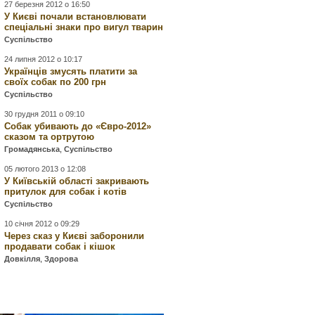
27 березня 2012 о 16:50
У Києві почали встановлювати
спеціальні знаки про вигул тварин
Суспільство
24 липня 2012 о 10:17
Українців змусять платити за
своїх собак по 200 грн
Суспільство
30 грудня 2011 о 09:10
Собак убивають до «Євро-2012»
сказом та ортрутою
Громадянська
,
Суспільство
05 лютого 2013 о 12:08
У Київській області закривають
притулок для собак і котів
Суспільство
10 січня 2012 о 09:29
Через сказ у Києві заборонили
продавати собак і кішок
Довкілля
,
Здорова