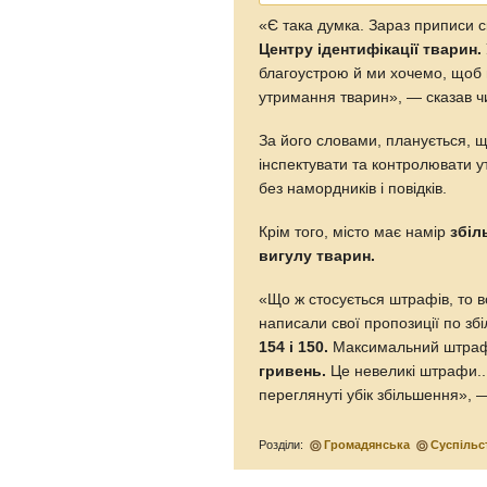
«Є така думка. Зараз приписи ск
Центру ідентифікації тварин.
благоустрою й ми хочемо, щоб 
утримання тварин», — сказав ч
За його словами, планується, що
інспектувати та контролювати 
без намордників і повідків.
Крім того, місто має намір
збіл
вигулу тварин.
«Що ж стосується штрафів, то 
написали свої пропозиції по збі
154 і 150.
Максимальний штраф, 
гривень.
Це невеликі штрафи...
переглянуті убік збільшення»,
Розділи:
Громадянська
Суспільс