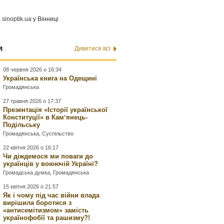
а
sinoptik.ua
у Вінниці
и
Дивитися всі
08 червня 2026 о 16:34
Українська книга на Одещині
Громадянська
27 травня 2026 о 17:37
Презентація «Історії української
Конституції» в Камʼянець-
Подільську
Громадянська
,
Суспільство
22 квітня 2026 о 16:17
Чи діждемося ми поваги до
українців у воюючій Україні?
Громадська думка
,
Громадянська
15 квітня 2026 о 21:57
Як і чому під час війни влада
вирішила боротися з
«антисемітизмом» замість
українофобії та рашизму?!