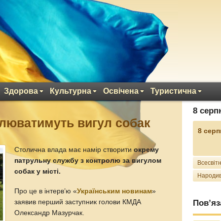
Здорова
Культурна
Освічена
Туристична
8 серп
олюватимуть вигул собак
8 серп
Столична влада має намір створити
окрему
патрульну службу з контролю за вигулом
Всесвітн
собак у місті.
Народив
Про це в інтерв’ю «
Українським новинам
»
заявив перший заступник голови КМДА
Пов’яз
Олександр Мазурчак.