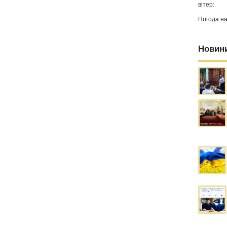
вітер:
Погода н
Новин