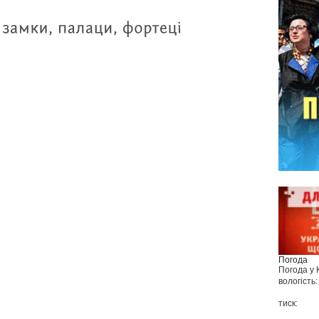
Погода
Погода у
вологість:
тиск: