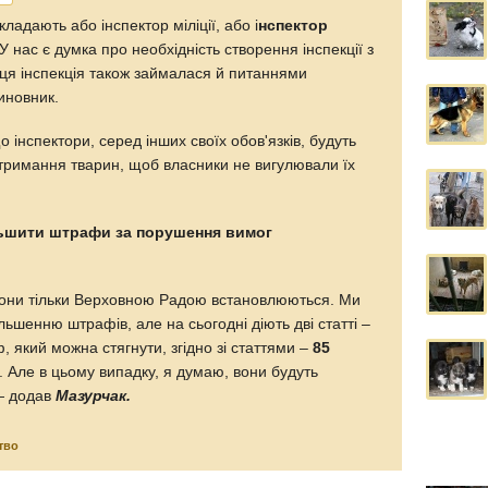
ладають або інспектор міліції, або і
нспектор
У нас є думка про необхідність створення інспекції з
ця інспекція також займалася й питаннями
иновник.
 інспектори, серед інших своїх обов'язків, будуть
утримання тварин, щоб власники не вигулювали їх
ьшити штрафи за порушення вимог
вони тільки Верховною Радою встановлюються. Ми
льшенню штрафів, але на сьогодні діють дві статті –
який можна стягнути, згідно зі статтями –
85
 Але в цьому випадку, я думаю, вони будуть
 — додав
Мазурчак.
тво