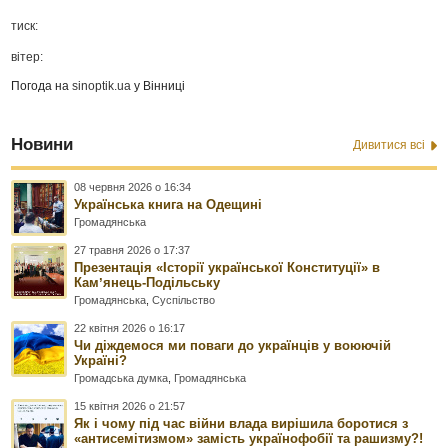
тиск:
вітер:
Погода на
sinoptik.ua
у Вінниці
Новини
Дивитися всі
08 червня 2026 о 16:34
Українська книга на Одещині
Громадянська
27 травня 2026 о 17:37
Презентація «Історії української Конституції» в
Камʼянець-Подільську
Громадянська
,
Суспільство
22 квітня 2026 о 16:17
Чи діждемося ми поваги до українців у воюючій
Україні?
Громадська думка
,
Громадянська
15 квітня 2026 о 21:57
Як і чому під час війни влада вирішила боротися з
«антисемітизмом» замість українофобії та рашизму?!