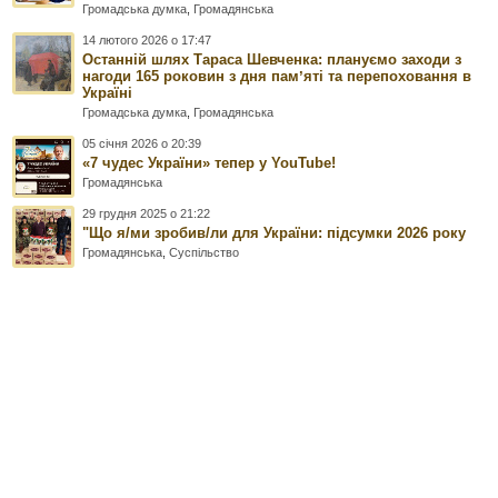
Громадська думка
,
Громадянська
14 лютого 2026 о 17:47
Останній шлях Тараса Шевченка: плануємо заходи з
нагоди 165 роковин з дня памʼяті та перепоховання в
Україні
Громадська думка
,
Громадянська
05 січня 2026 о 20:39
«7 чудес України» тепер у YouTube!
Громадянська
29 грудня 2025 о 21:22
"Що я/ми зробив/ли для України: підсумки 2026 року
Громадянська
,
Суспільство