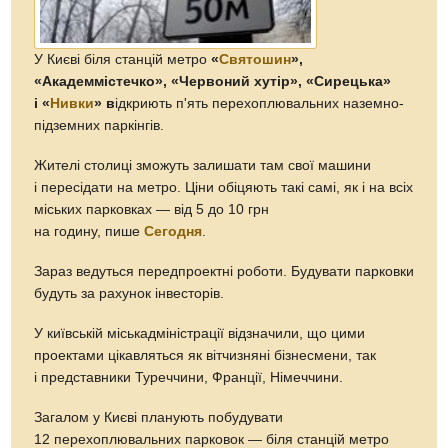
У Києві біля станцій метро
«
Святошин
»,
«Академмістечко», «Червоний хутір», «Сирецька»
і «
Нивки
» в
ідкриють п'ять перехоплювальних наземно-
підземних паркінгів.
Жителі столиці зможуть залишати там свої машини
і пересідати на метро. Ціни обіцяють такі самі, як і на всіх
міських парковках — від 5 до 10 грн
на годину, пише
Сегодня
.
Зараз ведуться передпроектні роботи. Будувати парковки
будуть за рахунок інвесторів.
У київській міськадміністрації відзначили, що цими
проектами цікавляться як вітчизняні бізнесмени, так
і представники Туреччини, Франції, Німеччини.
Загалом у Києві планують побудувати
12 перехоплювальних парковок — біля станцій метро