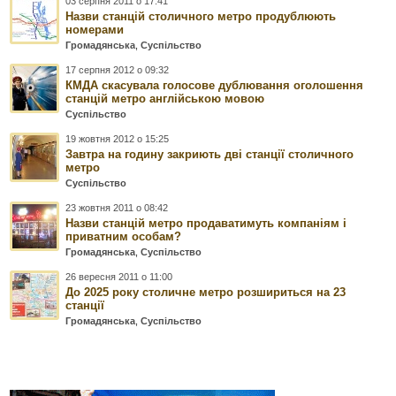
03 серпня 2011 о 17:41
Назви станцій столичного метро продублюють
номерами
Громадянська
,
Суспільство
17 серпня 2012 о 09:32
КМДА скасувала голосове дублювання оголошення
станцій метро англійською мовою
Суспільство
19 жовтня 2012 о 15:25
Завтра на годину закриють дві станції столичного
метро
Суспільство
23 жовтня 2011 о 08:42
Назви станцій метро продаватимуть компаніям і
приватним особам?
Громадянська
,
Суспільство
26 вересня 2011 о 11:00
До 2025 року столичне метро розшириться на 23
станції
Громадянська
,
Суспільство