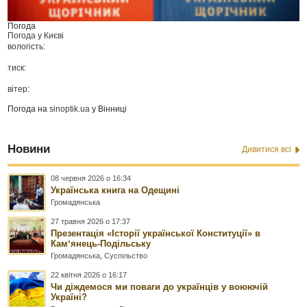
Погода
Погода у
Києві
вологість:
тиск:
вітер:
Погода на
sinoptik.ua
у Вінниці
Новини
Дивитися всі
08 червня 2026 о 16:34
Українська книга на Одещині
Громадянська
27 травня 2026 о 17:37
Презентація «Історії української Конституції» в
Камʼянець-Подільську
Громадянська
,
Суспільство
22 квітня 2026 о 16:17
Чи діждемося ми поваги до українців у воюючій
Україні?