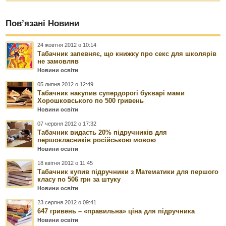
Пов’язані Новини
24 жовтня 2012 о 10:14
Табачник запевняє, що книжку про секс для школярів
не замовляв
Новини освіти
05 липня 2012 о 12:49
Табачник накупив супердорогі букварі мами
Хорошковського по 500 гривень
Новини освіти
07 червня 2012 о 17:32
Табачник видасть 20% підручників для
першокласників російською мовою
Новини освіти
18 квітня 2012 о 11:45
Табачник купив підручники з Математики для першого
класу по 506 грн за штуку
Новини освіти
23 серпня 2012 о 09:41
647 гривень – «правильна» ціна для підручника
Новини освіти