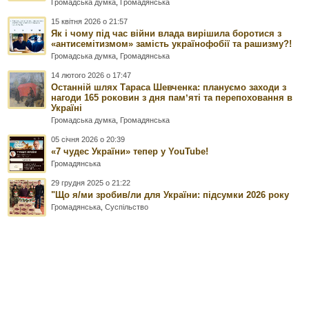
Громадська думка
,
Громадянська
15 квітня 2026 о 21:57
Як і чому під час війни влада вирішила боротися з
«антисемітизмом» замість українофобії та рашизму?!
Громадська думка
,
Громадянська
14 лютого 2026 о 17:47
Останній шлях Тараса Шевченка: плануємо заходи з
нагоди 165 роковин з дня памʼяті та перепоховання в
Україні
Громадська думка
,
Громадянська
05 січня 2026 о 20:39
«7 чудес України» тепер у YouTube!
Громадянська
29 грудня 2025 о 21:22
"Що я/ми зробив/ли для України: підсумки 2026 року
Громадянська
,
Суспільство