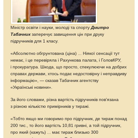
Міністр освіти і науки, молоді та спорту
Дмитро
Табачник
заперечує завищення цін при друку
підручників для 1 класу.
«Абсолютно обгрунтована (ціна) ... Ніякої сенсації тут
немає, і це перевіряла і Рахункова палата, і ГоловКРУ,
і прокуратура. Шкода, що просто, спекулюючи на добрих
справах держави, хтось подає недостовірну і неправдиву
інформацію», — сказав Табачник агентству
«Українські новини».
За його словами, різна вартість підручників пов'язана
з різною кількістю примірників у тиражі.
«Тобто якщо ми говоримо про підручник, де тираж понад
200 тис., то його вартість 10,81 гривні, а той підручник,
про який (кажуть) ... має тираж близько 300