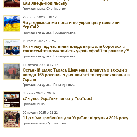
Камʼянець-Подільську
Громадянська
,
Суспільство
22 квітня 2026 о 16:17
Чи діждемося ми поваги до українців у воюючій
Україні?
Громадська думка
,
Громадянська
15 квітня 2026 о 21:57
Як і чому під час війни влада вирішила боротися з
«антисемітизмом» замість українофобії та рашизму?!
Громадська думка
,
Громадянська
14 лютого 2026 о 17:47
Останній шлях Тараса Шевченка: плануємо заходи з
нагоди 165 роковин з дня памʼяті та перепоховання в
Україні
Громадська думка
,
Громадянська
05 січня 2026 о 20:39
«7 чудес України» тепер у YouTube!
Громадянська
29 грудня 2025 о 21:22
"Що я/ми зробив/ли для України: підсумки 2026 року
Громадянська
,
Суспільство