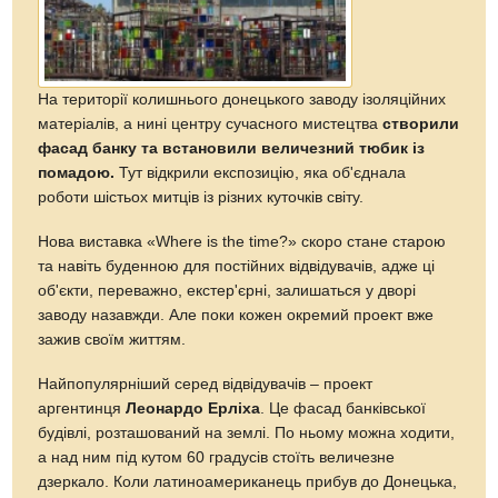
На території колишнього донецького заводу ізоляційних
матеріалів, а нині центру сучасного мистецтва
створили
фасад банку та встановили величезний тюбик із
помадою.
Тут відкрили експозицію, яка об'єднала
роботи шістьох митців із різних куточків світу.
Нова виставка «Where is the time?» скоро стане старою
та навіть буденною для постійних відвідувачів, адже ці
об'єкти, переважно, екстер'єрні, залишаться у дворі
заводу назавжди. Але поки кожен окремий проект вже
зажив своїм життям.
Найпопулярніший серед відвідувачів – проект
аргентинця
Леонардо Ерліха
. Це фасад банківської
будівлі, розташований на землі. По ньому можна ходити,
а над ним під кутом 60 градусів стоїть величезне
дзеркало. Коли латиноамериканець прибув до Донецька,