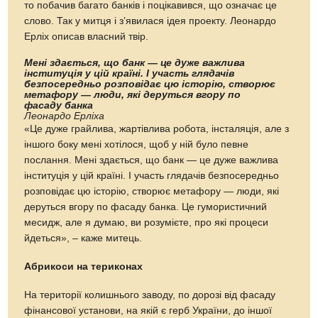
то побачив багато банків і поцікавився, що означає це
слово. Так у митця і з’явилася ідея проекту. Леонардо
Ерліх описав власний твір.
Мені здається, що банк — це дуже важлива
інституція у цій країні. І участь глядачів
безпосередньо розповідає цю історію, створює
метафору — люди, які деруться вгору по
фасаду банка
Леонардо Ерліха
«Це дуже грайлива, жартівлива робота, інсталяція, але з
іншого боку мені хотілося, щоб у ній було певне
послання. Мені здається, що банк — це дуже важлива
інституція у цій країні. І участь глядачів безпосередньо
розповідає цю історію, створює метафору — люди, які
деруться вгору по фасаду банка. Це гумористичний
месидж, але я думаю, ви розумієте, про які процеси
йдеться», – каже митець.
Абрикоси на териконах
На території колишнього заводу, по дорозі від фасаду
фінансової установи, на якій є герб України, до іншої