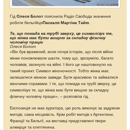
Гід
Олеся Болот
пояснила Радіо Свобода значення
роботи бельгійця
Паскаля Мартіна Тайю
.
Те, що помада на трубі зверху, це символізує те,
що жінка має бути вищою за складну фізичну
чоловічу працю
Олеся Болот
«Він був вражений, коли почув історію, що після війни
жінки поновлювали шахти, тому що, зрозуміло, багато
чоловіків, загинуло на війні. І його це наштовхнуло на
такий проект. Символ жіночочності. Тобто жінка має
залишатися жінкою завжди. Бути красивою та займатися
жіночими справами. І те, що помада на трубі зверху, це
символізує те, що жінка має бути вищою за складну
фізичну чоловічу працю», – розповіла гід.
Експозиція не має куратора, цю роль виконує за задумом
митців, сама місцевість. Крім робіт митців з Аргентини,
Франції та Бельгії, на виставці представлені твори
алжирця та єгиптянина.