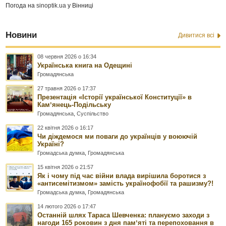
Погода на
sinoptik.ua
у Вінниці
Новини
Дивитися всі
08 червня 2026 о 16:34
Українська книга на Одещині
Громадянська
27 травня 2026 о 17:37
Презентація «Історії української Конституції» в
Камʼянець-Подільську
Громадянська
,
Суспільство
22 квітня 2026 о 16:17
Чи діждемося ми поваги до українців у воюючій
Україні?
Громадська думка
,
Громадянська
15 квітня 2026 о 21:57
Як і чому під час війни влада вирішила боротися з
«антисемітизмом» замість українофобії та рашизму?!
Громадська думка
,
Громадянська
14 лютого 2026 о 17:47
Останній шлях Тараса Шевченка: плануємо заходи з
нагоди 165 роковин з дня памʼяті та перепоховання в