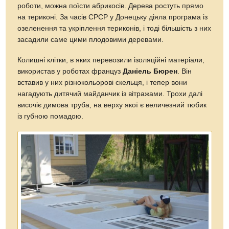
роботи, можна поїсти абрикосів. Дерева ростуть прямо
на териконі. За часів СРСР у Донецьку діяла програма із
озеленення та укріплення териконів, і тоді більшість з них
засадили саме цими плодовими деревами.
Колишні клітки, в яких перевозили ізоляційні матеріали,
використав у роботах француз
Даніель Бюрен
. Він
вставив у них різнокольорові скельця, і тепер вони
нагадують дитячий майданчик із вітражами. Трохи далі
височіє димова труба, на верху якої є величезний тюбик
із губною помадою.