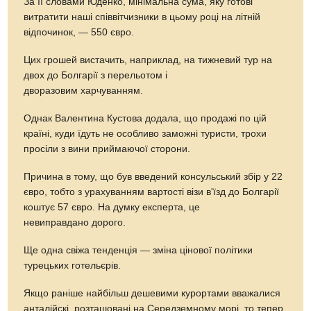
За її словами Юденко, мінімальна сума, яку готові
витратити наші співвітчизники в цьому році на літній
відпочинок, — 550 євро.
Цих грошей вистачить, наприклад, на тижневий тур на
двох до Болгарії з перельотом і
дворазовим харчуванням.
Однак Валентина Кустова додала, що продажі по цій
країні, куди їдуть не особливо заможні туристи, трохи
просіли з вини приймаючої сторони.
Причина в тому, що був введений консульський збір у 22
євро, тобто з урахуванням вартості візи в'їзд до Болгарії
коштує 57 євро. На думку експерта, це
невиправдано дорого.
Ще одна свіжа тенденція — зміна цінової політики
турецьких готельєрів.
Якщо раніше найбільш дешевими курортами вважалися
анталійскі, розташовані на Середземному морі, то тепер