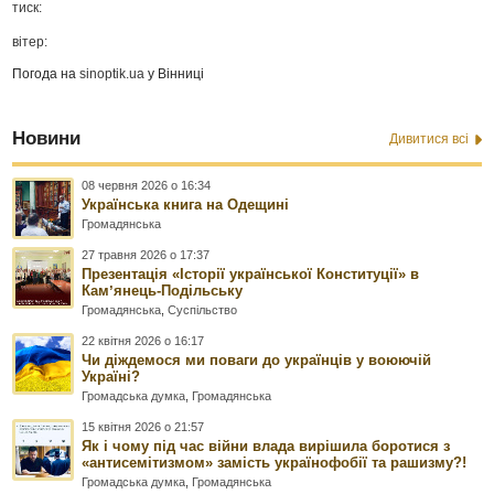
тиск:
вітер:
Погода на
sinoptik.ua
у Вінниці
Новини
Дивитися всі
08 червня 2026 о 16:34
Українська книга на Одещині
Громадянська
27 травня 2026 о 17:37
Презентація «Історії української Конституції» в
Камʼянець-Подільську
Громадянська
,
Суспільство
22 квітня 2026 о 16:17
Чи діждемося ми поваги до українців у воюючій
Україні?
Громадська думка
,
Громадянська
15 квітня 2026 о 21:57
Як і чому під час війни влада вирішила боротися з
«антисемітизмом» замість українофобії та рашизму?!
Громадська думка
,
Громадянська