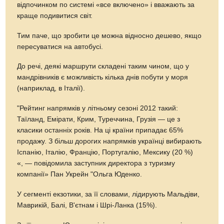
відпочинком по системі «все включено» і вважають за
краще подивитися світ.
Тим паче, що зробити це можна відносно дешево, якщо
пересуватися на автобусі.
До речі, деякі маршрути складені таким чином, що у
мандрівників є можливість кілька днів побути у моря
(наприклад, в Італії).
"Рейтинг напрямків у літньому сезоні 2012 такий:
Таїланд, Емірати, Крим, Туреччина, Грузія — це з
класики останніх років. На ці країни припадає 65%
продажу. З більш дорогих напрямків українці вибирають
Іспанію, Італію, Францію, Португалію, Мексику (20 %)
«, — повідомила заступник директора з туризму
компанії» Пан Укрейн "Ольга Юденко.
У сегменті екзотики, за її словами, лідирують Мальдіви,
Маврикій, Балі, В'єтнам і Шрі-Ланка (15%).