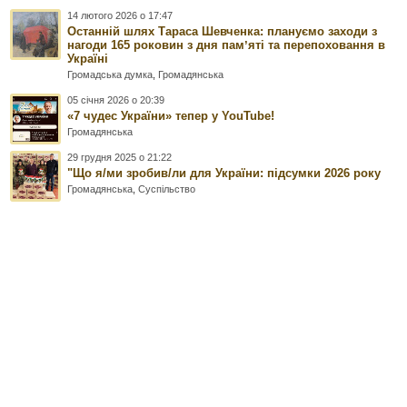
14 лютого 2026 о 17:47
Останній шлях Тараса Шевченка: плануємо заходи з
нагоди 165 роковин з дня памʼяті та перепоховання в
Україні
Громадська думка
,
Громадянська
05 січня 2026 о 20:39
«7 чудес України» тепер у YouTube!
Громадянська
29 грудня 2025 о 21:22
"Що я/ми зробив/ли для України: підсумки 2026 року
Громадянська
,
Суспільство