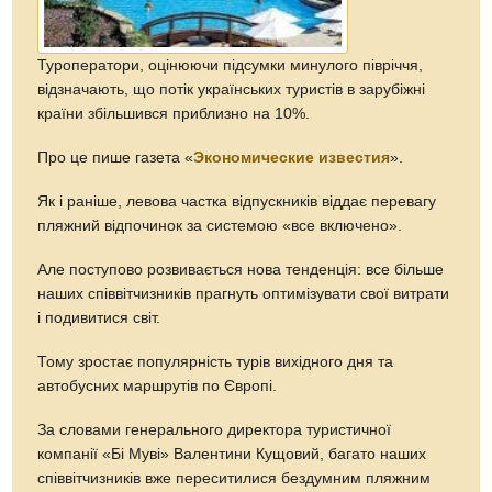
Туроператори, оцінюючи підсумки минулого півріччя,
відзначають, що потік українських туристів в зарубіжні
країни збільшився приблизно на 10%.
Про це пише газета «
Экономические известия
».
Як і раніше, левова частка відпускників віддає перевагу
пляжний відпочинок за системою «все включено».
Але поступово розвивається нова тенденція: все більше
наших співвітчизників прагнуть оптимізувати свої витрати
і подивитися світ.
Тому зростає популярність турів вихідного дня та
автобусних маршрутів по Європі.
За словами генерального директора туристичної
компанії «Бі Муві» Валентини Кущовий, багато наших
співвітчизників вже переситилися бездумним пляжним