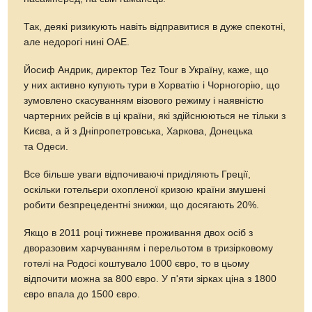
Так, деякі ризикують навіть відправитися в дуже спекотні,
але недорогі нині ОАЕ.
Йосиф Андрик, директор Tez Tour в Україну, каже, що
у них активно купують тури в Хорватію і Чорногорію, що
зумовлено скасуванням візового режиму і наявністю
чартерних рейсів в ці країни, які здійснюються не тільки з
Києва, а й з Дніпропетровська, Харкова, Донецька
та Одеси.
Все більше уваги відпочиваючі приділяють Греції,
оскільки готельєри охопленої кризою країни змушені
робити безпрецедентні знижки, що досягають 20%.
Якщо в 2011 році тижневе проживання двох осіб з
дворазовим харчуванням і перельотом в тризірковому
готелі на Родосі коштувало 1000 євро, то в цьому
відпочити можна за 800 євро. У п'яти зірках ціна з 1800
євро впала до 1500 євро.