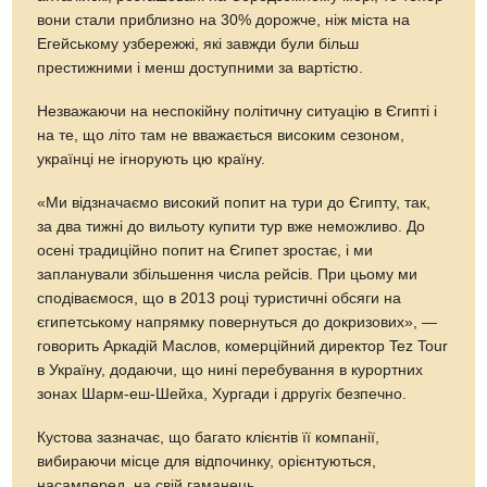
вони стали приблизно на 30% дорожче, ніж міста на
Егейському узбережжі, які завжди були більш
престижними і менш доступними за вартістю.
Незважаючи на неспокійну політичну ситуацію в Єгипті і
на те, що літо там не вважається високим сезоном,
українці не ігнорують цю країну.
«Ми відзначаємо високий попит на тури до Єгипту, так,
за два тижні до вильоту купити тур вже неможливо. До
осені традиційно попит на Єгипет зростає, і ми
запланували збільшення числа рейсів. При цьому ми
сподіваємося, що в 2013 році туристичні обсяги на
єгипетському напрямку повернуться до докризових», —
говорить Аркадій Маслов, комерційний директор Tez Tour
в Україну, додаючи, що нині перебування в курортних
зонах Шарм-еш-Шейха, Хургади і дрругіх безпечно.
Кустова зазначає, що багато клієнтів її компанії,
вибираючи місце для відпочинку, орієнтуються,
насамперед, на свій гаманець.