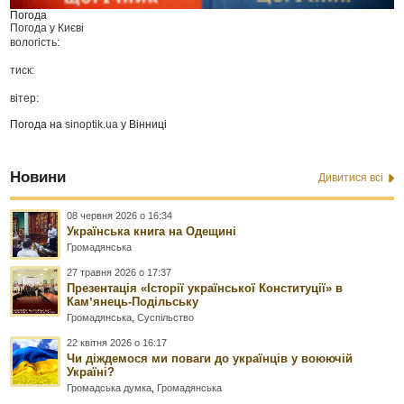
Погода
Погода у
Києві
вологість:
тиск:
вітер:
Погода на
sinoptik.ua
у Вінниці
Новини
Дивитися всі
08 червня 2026 о 16:34
Українська книга на Одещині
Громадянська
27 травня 2026 о 17:37
Презентація «Історії української Конституції» в
Камʼянець-Подільську
Громадянська
,
Суспільство
22 квітня 2026 о 16:17
Чи діждемося ми поваги до українців у воюючій
Україні?
Громадська думка
,
Громадянська