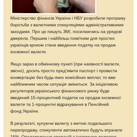
Міністерство фінансів України і НБУ розробили програму
боротьби з валютними спекуляціями адміністративними
заходами. Про це пишуть ЗМІ, посилаючись на урядові
джерела. Першим і найбільш помітним для простих
українців кроком стане введення податку на продаж
іноземної валюти.
Якщо зараз в обмінному пункті (при наявності валюти,
звісно), досить просто пред'явити паспорт і провести
конвертацію без будь-яких комісійних виплат, то вже
найближчим часом ситуація зміниться. За ініціативою
регуляторів українського фінансового ринку буде
введений 15-процентний податок на продаж іноземної
валюти та 1-процентні відрахування в Пенсійний
фонд України.
В результаті, купуючи валюту з метою подальшого
перепродажу, спекулянти автоматично будуть втрачати
16%. Оподаткування операцій з іноземною валютою