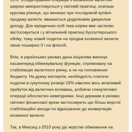
широко використовується у світовій практиці, оскільки
курсова різниця, що виникає при послідовній купівлі-
продажу валюти, вважається додатковим джерелом
доходу. Для юридичних осіб така норма вже частково
застосовується і у вітчизняній практиці бухгалтерського
обліку, тому новий податок на продаж іноземної валюти
лише поширює її і на фізосіб.
Втім, в українських умовах дана ініціатива виконує
насамперед обмежувальну функцію, спрямовану на
стабілізацію валютного ринку, а не на поповнення
бюджету. На думку експертів, необхідність платити
податки в сукупному розмірі 16% нівелює весь можливий
прибуток від валютних коливань, роблячи спекулятивні
операції абсолютно невигідними. Інші держави в умовах
світової фінансової кризи застосовують ще більш жорсткі
стабілізаційні заходи по відношенню до конвертацію
іноземної валюти.
Так, в Мексиці з 2010 року діє жорстке обмеження на