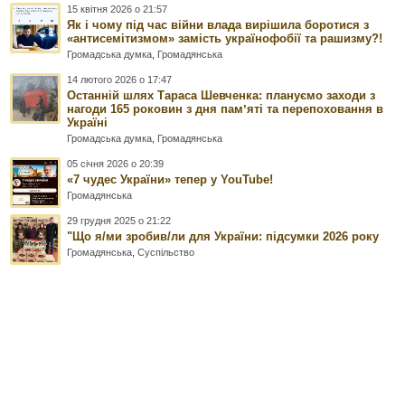
15 квітня 2026 о 21:57
Як і чому під час війни влада вирішила боротися з
«антисемітизмом» замість українофобії та рашизму?!
Громадська думка
,
Громадянська
14 лютого 2026 о 17:47
Останній шлях Тараса Шевченка: плануємо заходи з
нагоди 165 роковин з дня памʼяті та перепоховання в
Україні
Громадська думка
,
Громадянська
05 січня 2026 о 20:39
«7 чудес України» тепер у YouTube!
Громадянська
29 грудня 2025 о 21:22
"Що я/ми зробив/ли для України: підсумки 2026 року
Громадянська
,
Суспільство