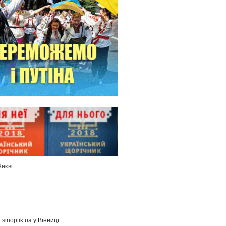
Києві
а
sinoptik.ua
у Вінниці