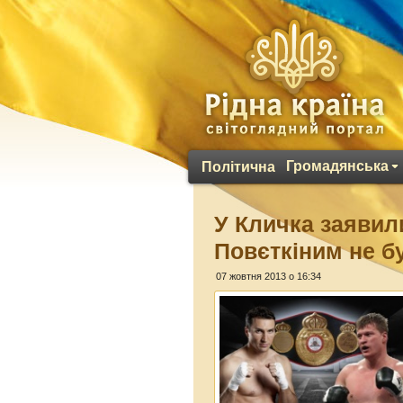
Громадянська
Політична
У Кличка заявил
Повєткіним не б
07 жовтня 2013 о 16:34