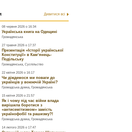
и
Дивитися всі
08 червня 2026 о 16:34
Українська книга на Одещині
Громадянська
27 травня 2026 о 17:37
Презентація «Історії української
Конституції» в Камʼянець-
Подільську
Громадянська
,
Суспільство
22 квітня 2026 о 16:17
Чи діждемося ми поваги до
українців у воюючій Україні?
Громадська думка
,
Громадянська
15 квітня 2026 о 21:57
Як і чому під час війни влада
вирішила боротися з
«антисемітизмом» замість
українофобії та рашизму?!
Громадська думка
,
Громадянська
14 лютого 2026 о 17:47