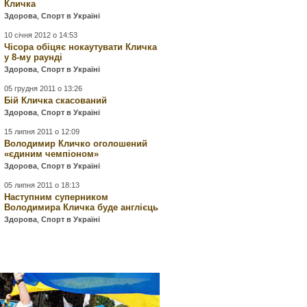
Кличка
Здорова
,
Спорт в Україні
10 січня 2012 о 14:53
Чісора обіцяє нокаутувати Кличка
у 8-му раунді
Здорова
,
Спорт в Україні
05 грудня 2011 о 13:26
Бій Кличка скасований
Здорова
,
Спорт в Україні
15 липня 2011 о 12:09
Володимир Кличко оголошений
«єдиним чемпіоном»
Здорова
,
Спорт в Україні
05 липня 2011 о 18:13
Наступним суперником
Володимира Кличка буде англієць
Здорова
,
Спорт в Україні