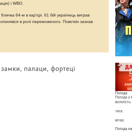
ація) і WBO.
Кличка 64-м в кар'єрі. 61 бій українець виграв
н опинявся в ролі переможеного. Повєткін зазнав
.
Погода
Погода у
вологість:
тиск:
вітер:
Погода н