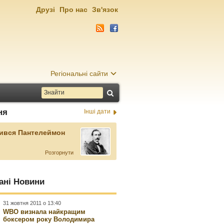
Друзі
Про нас
Зв'язок
Регіональні сайти
ня
Інші дати
ився Пантелеймон
Розгорнути
ані Новини
31 жовтня 2011 о 13:40
WBO визнала найкращим
боксером року Володимира