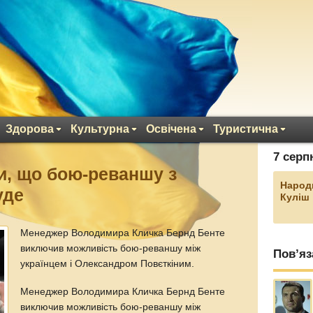
Здорова
Культурна
Освічена
Туристична
7 серп
и, що бою-реваншу з
Народ
уде
Куліш
Менеджер Володимира Кличка Бернд Бенте
виключив можливість бою-реваншу між
Пов’яз
українцем і Олександром Повєткіним.
Менеджер Володимира Кличка Бернд Бенте
виключив можливість бою-реваншу між