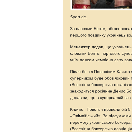
Sport.de.
За словами Бенте, обговорювати
першого поєдинку українець в
Менеджер додав, що українець 
словами Бенте, чергового супер
чиїм поясом чемпіона світу вол
Після бою з Повєткіним Кличко 
суперником буде обов'язковий 
(Всесвітня боксерська організа
знаходиться росіянин Денис Бо
додавши, що в суперважкій вазі
Кличко і Повєткін провели бій 
«Олімпійський». За підсумками
перемогу українського боксера,
(Всесвітня боксерська асоціація