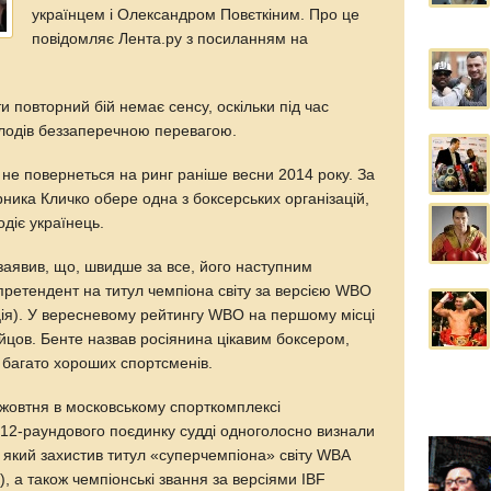
українцем і Олександром Повєткіним. Про це
повідомляє Лента.ру з посиланням на
 повторний бій немає сенсу, оскільки під час
олодів беззаперечною перевагою.
не повернеться на ринг раніше весни 2014 року. За
ника Кличко обере одна з боксерських організацій,
одіє українець.
заявив, що, швидше за все, його наступним
претендент на титул чемпіона світу за версією WBO
ція). У вересневому рейтингу WBO на першому місці
йцов. Бенте назвав росіянина цікавим боксером,
 багато хороших спортсменів.
5 жовтня в московському спорткомплексі
 12-раундового поєдинку судді одноголосно визнали
 який захистив титул «суперчемпіона» світу WBA
), а також чемпіонські звання за версіями IBF