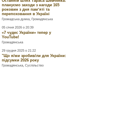
Останній шлях Тараса Шевченка:
плануємо заходи з нагоди 165
роковин з дня памʼяті та
перепоховання в Україні
Громадська думка
,
Громадянська
05 січня 2026 о 20:39
«7 чудес України» тепер у
YouTube!
Громадянська
29 грудня 2025 о 21:22
"Що я/ми зробив/ли для України:
підсумки 2026 року
Громадянська
,
Суспільство