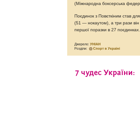
(Міжнародна боксерська федер
Поєдинок з Повєткіним став для 
(51 — нокаутом), а три рази ві
першої поразки в 27 поєдинках
Джерело:
УНІАН
Розділи:
Спорт в Україні