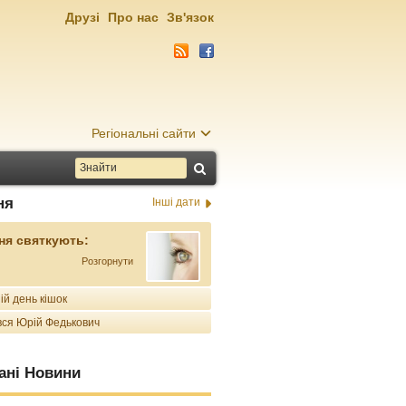
Друзі
Про нас
Зв'язок
Регіональні сайти
ня
Інші дати
ня святкують:
Розгорнути
ій день кішок
ся Юрій Федькович
ані Новини