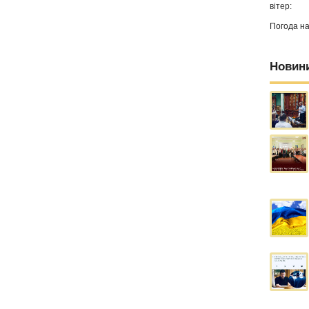
вітер:
Погода н
Новин