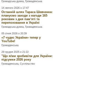
Громадська думка
,
Громадянська
14 лютого 2026 о 17:47
Останній шлях Тараса Шевченка:
плануємо заходи з нагоди 165
роковин з дня памʼяті та
перепоховання в Україні
Громадська думка
,
Громадянська
05 січня 2026 о 20:39
«7 чудес України» тепер у
YouTube!
Громадянська
29 грудня 2025 о 21:22
"Що я/ми зробив/ли для України:
підсумки 2026 року
Громадянська
,
Суспільство