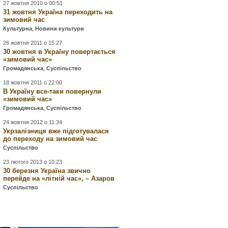
27 жовтня 2010 о 00:51
31 жовтня Україна переходить на
зимовий час
Культурна
,
Новини культури
26 жовтня 2011 о 15:27
30 жовтня в Україну повертається
«зимовий час»
Громадянська
,
Суспільство
18 жовтня 2011 о 22:00
В Україну все-таки повернули
«зимовий час»
Громадянська
,
Суспільство
24 жовтня 2012 о 11:34
Укрзалізниця вже підготувалася
до переходу на зимовий час
Суспільство
23 лютого 2013 о 10:23
30 березня Україна звично
перейде на «літній час», – Азаров
Суспільство