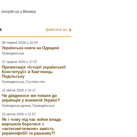
а
sinoptik.ua
у Вінниці
и
Дивитися всі
08 червня 2026 о 16:34
Українська книга на Одещині
Громадянська
27 травня 2026 о 17:37
Презентація «Історії української
Конституції» в Камʼянець-
Подільську
Громадянська
,
Суспільство
22 квітня 2026 о 16:17
Чи діждемося ми поваги до
українців у воюючій Україні?
Громадська думка
,
Громадянська
15 квітня 2026 о 21:57
Як і чому під час війни влада
вирішила боротися з
«антисемітизмом» замість
українофобії та рашизму?!