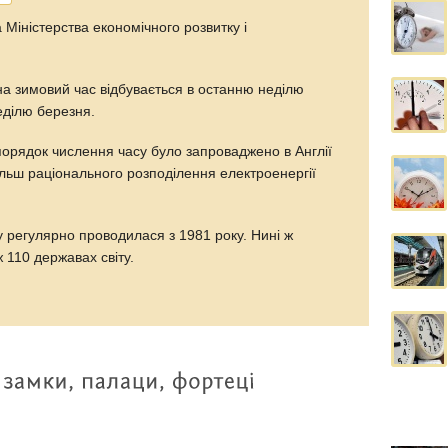
Міністерства економічного розвитку і
 на зимовий час відбувається в останню неділю
неділю березня.
порядок числення часу було запроваджено в Англії
більш раціонального розподілення електроенергії
 регулярно проводилася з 1981 року. Нині ж
ж 110 державах світу.