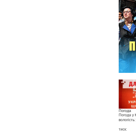
Погода
Погода у
вологість:
тиск: