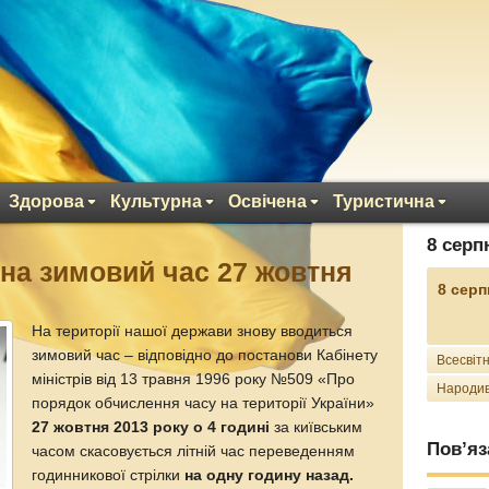
Здорова
Культурна
Освічена
Туристична
8 серп
 на зимовий час 27 жовтня
8 серп
На території нашої держави знову вводиться
зимовий час – відповідно до постанови Кабінету
Всесвітн
міністрів від 13 травня 1996 року №509 «Про
Народив
порядок обчислення часу на території України»
27 жовтня 2013 року о 4 годині
за київським
Пов’яз
часом скасовується літній час переведенням
годинникової стрілки
на одну годину назад.