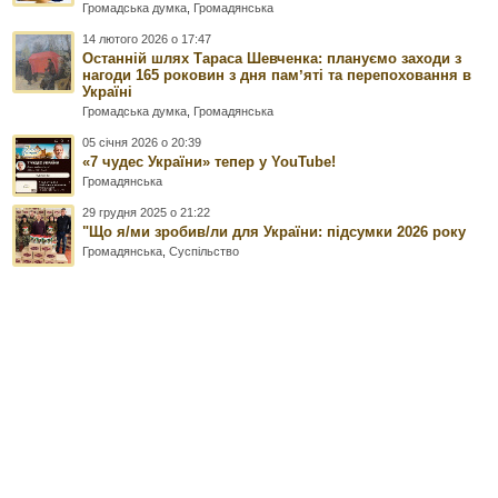
Громадська думка
,
Громадянська
14 лютого 2026 о 17:47
Останній шлях Тараса Шевченка: плануємо заходи з
нагоди 165 роковин з дня памʼяті та перепоховання в
Україні
Громадська думка
,
Громадянська
05 січня 2026 о 20:39
«7 чудес України» тепер у YouTube!
Громадянська
29 грудня 2025 о 21:22
"Що я/ми зробив/ли для України: підсумки 2026 року
Громадянська
,
Суспільство