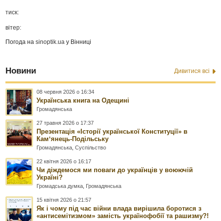
тиск:
вітер:
Погода на
sinoptik.ua
у Вінниці
Новини
Дивитися всі
08 червня 2026 о 16:34
Українська книга на Одещині
Громадянська
27 травня 2026 о 17:37
Презентація «Історії української Конституції» в
Камʼянець-Подільську
Громадянська
,
Суспільство
22 квітня 2026 о 16:17
Чи діждемося ми поваги до українців у воюючій
Україні?
Громадська думка
,
Громадянська
15 квітня 2026 о 21:57
Як і чому під час війни влада вирішила боротися з
«антисемітизмом» замість українофобії та рашизму?!