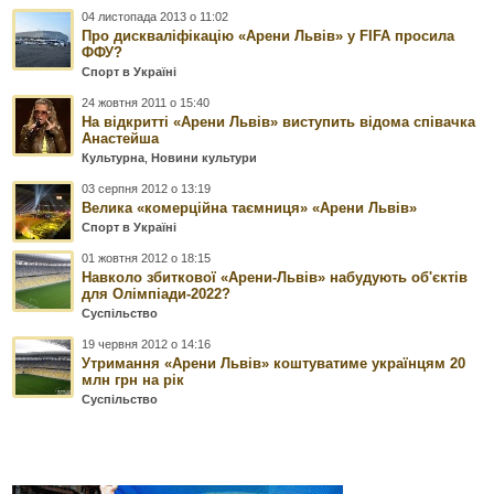
04 листопада 2013 о 11:02
Про дискваліфікацію «Арени Львів» у FIFA просила
ФФУ?
Спорт в Україні
24 жовтня 2011 о 15:40
На відкритті «Арени Львів» виступить відома співачка
Анастейша
Культурна
,
Новини культури
03 серпня 2012 о 13:19
Велика «комерційна таємниця» «Арени Львів»
Спорт в Україні
01 жовтня 2012 о 18:15
Навколо збиткової «Арени-Львів» набудують об'єктів
для Олімпіади-2022?
Суспільство
19 червня 2012 о 14:16
Утримання «Арени Львів» коштуватиме українцям 20
млн грн на рік
Суспільство