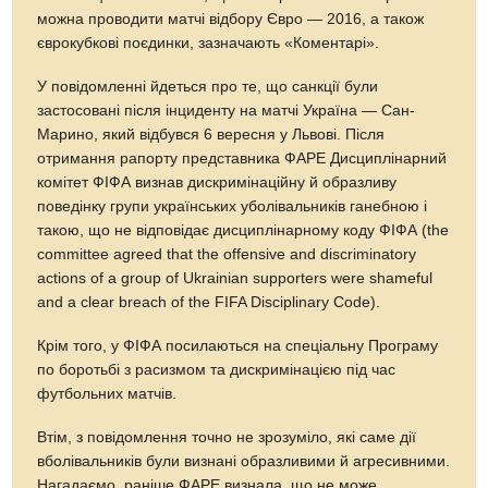
можна проводити матчі відбору Євро — 2016, а також
єврокубкові поєдинки, зазначають «Коментарі».
У повідомленні йдеться про те, що санкції були
застосовані після інциденту на матчі Україна — Сан-
Марино, який відбувся 6 вересня у Львові. Після
отримання рапорту представника ФАРЕ Дисциплінарний
комітет ФІФА визнав дискримінаційну й образливу
поведінку групи українських уболівальників ганебною і
такою, що не відповідає дисциплінарному коду ФІФА (the
committee agreed that the offensive and discriminatory
actions of a group of Ukrainian supporters were shameful
and a clear breach of the FIFA Disciplinary Code).
Крім того, у ФІФА посилаються на спеціальну Програму
по боротьбі з расизмом та дискримінацією під час
футбольних матчів.
Втім, з повідомлення точно не зрозуміло, які саме дії
вболівальників були визнані образливими й агресивними.
Нагадаємо, раніше ФАРЕ визнала, що не може