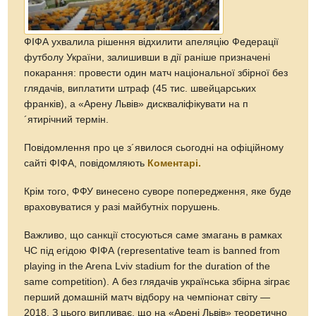
ФІФА ухвалила рішення відхилити апеляцію Федерації
футболу України, залишивши в дії раніше призначені
покарання: провести один матч національної збірної без
глядачів, виплатити штраф (45 тис. швейцарських
франків), а «Арену Львів» дискваліфікувати на п
´ятирічний термін.
Повідомлення про це з´явилося сьогодні на офіційному
сайті ФІФА, повідомляють
Коментарі.
Крім того, ФФУ винесено суворе попередження, яке буде
враховуватися у разі майбутніх порушень.
Важливо, що санкції стосуються саме змагань в рамках
ЧС під егідою ФІФА (representative team is banned from
playing in the Arena Lviv stadium for the duration of the
same competition). А без глядачів українська збірна зіграє
перший домашній матч відбору на чемпіонат світу —
2018. З цього випливає, що на «Арені Львів» теоретично