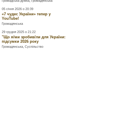
Громадська думка
,
Громадянська
05 січня 2026 о 20:39
«7 чудес України» тепер у
YouTube!
Громадянська
29 грудня 2025 о 21:22
"Що я/ми зробив/ли для України:
підсумки 2026 року
Громадянська
,
Суспільство