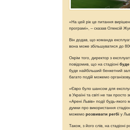
«На цей рік це питання вирішен
програмі», – сказав Олексій Жук
Він додав, що команда експлуата
вона може збільшуватися до 800
Окрім того, директор з експлуат
повідомив, що на стадіоні
буде
буде найбільший бенкетний зал 
багато подій можемо організовув
«Євро було шансом для експлуа
в Україні та світі не так прост
«Арені Львів» події будь-яког
думки про використання стадіо
можемо
розвивати регбі
у Льв
Також, з його слів, на стадіоні