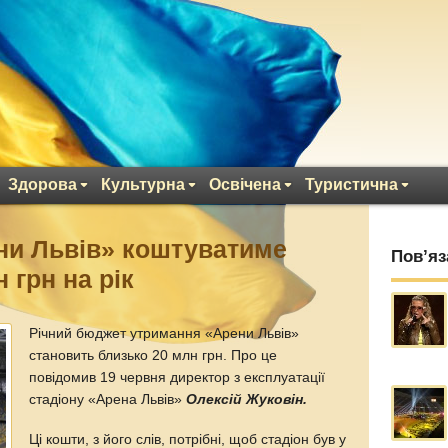
Здорова
Культурна
Освічена
Туристична
ни Львів» коштуватиме
Пов’яз
 грн на рік
Річний бюджет утримання «Арени Львів»
становить близько 20 млн грн. Про це
повідомив 19 червня директор з експлуатації
стадіону «Арена Львів»
Олексій Жуковін.
Ці кошти, з його слів, потрібні, щоб стадіон був у