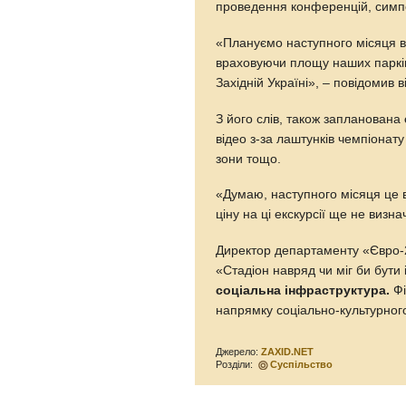
проведення конференцій, симпо
«Плануємо наступного місяця в
враховуючи площу наших паркін
Західній Україні», – повідомив в
З його слів, також запланована
відео з-за лаштунків чемпіонату 
зони тощо.
«Думаю, наступного місяця це 
ціну на ці екскурсії ще не визна
Директор департаменту «Євро-2
«Стадіон навряд чи міг би бути
соціальна інфраструктура.
Фі
напрямку соціально-культурного
Джерело:
ZAXID.NET
Розділи:
Суспільство