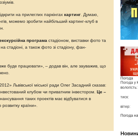
зіумів.
ідкрити на прилеглих паркінгах
картинг
. Думаю,
гів, можемо зробити найбільший картинг-клуб в
ін.
екскурсійна програма
стадіоном, виставки фото та
на стадіоні, а також фото зі стадіону, фан-
вже буде працювати», – додав він, але зауважив, що
чено.
Погода
Погода у
012» Львівської міської ради Олег Засадний сказав:
вологість:
 інвестований клубом чи приватним інвестором.
Це –
тиск:
нансування таких проектів має відбуватися в
 розвитку країни».
вітер:
Погода н
Новин