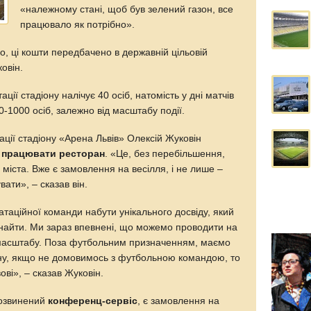
«належному стані, щоб був зелений газон, все
працювало як потрібно».
о, ці кошти передбачено в державній цільовій
овін.
ції стадіону налічує 40 осіб, натомість у дні матчів
-1000 осіб, залежно від масштабу події.
ації стадіону «Арена Львів» Олексій Жуковін
 працювати ресторан
. «Це, без перебільшення,
міста. Вже є замовлення на весілля, і не лише –
ати», – сказав він.
таційної команди набути унікального досвіду, який
о знайти. Ми зараз впевнені, що можемо проводити на
о масштабу. Поза футбольним призначенням, маємо
ну, якщо не домовимось з футбольною командою, то
ові», – сказав Жуковін.
 розвинений
конференц-сервіс
, є замовлення на