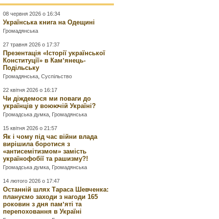
08 червня 2026 о 16:34
Українська книга на Одещині
Громадянська
27 травня 2026 о 17:37
Презентація «Історії української
Конституції» в Камʼянець-
Подільську
Громадянська
,
Суспільство
22 квітня 2026 о 16:17
Чи діждемося ми поваги до
українців у воюючій Україні?
Громадська думка
,
Громадянська
15 квітня 2026 о 21:57
Як і чому під час війни влада
вирішила боротися з
«антисемітизмом» замість
українофобії та рашизму?!
Громадська думка
,
Громадянська
14 лютого 2026 о 17:47
Останній шлях Тараса Шевченка:
плануємо заходи з нагоди 165
роковин з дня памʼяті та
перепоховання в Україні