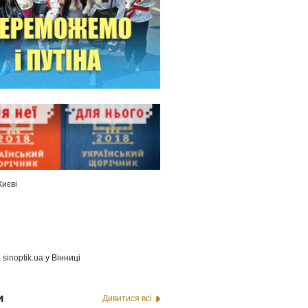
Києві
а
sinoptik.ua
у Вінниці
и
Дивитися всі