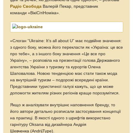
Радіо Свобода
Валерій Пекар, представник
команди «ВікіСітіНоміка».
«Слоган “Ukraine: It’s all about U” має подвійне значення:
з одного боку, можна його перекласти як «Україна: це все
про тебе», а з іншого боку значення «Це все про
Україну», – розповіла на презентації голова Державного
агентства України з туризму та курортів Олена
Шаповалова. Новою тенденцією має стати також мода
на внутрішній туризм – подорожі всередині країни.
Представники туристичної галузі кажуть, що це може
допомогти жителям різних регіонів краще порозумітися.
Якщо ж аналізувати внутрішнє наповнення бренду, то
його автори детально розписали застосування концепції
на практиці. В якості одного з шрифтів використано
гарнітуру Oksana від дизайнера Андрія
Шевченка (AndrijType).