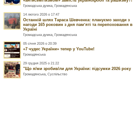
«антисемітизмом» замість українофобії та рашизму?!
Громадська думка
,
Громадянська
14 лютого 2026 о 17:47
Останній шлях Тараса Шевченка: плануємо заходи з
нагоди 165 роковин з дня памʼяті та перепоховання в
Україні
Громадська думка
,
Громадянська
05 січня 2026 о 20:39
«7 чудес України» тепер у YouTube!
Громадянська
29 грудня 2025 о 21:22
"Що я/ми зробив/ли для України: підсумки 2026 року
Громадянська
,
Суспільство