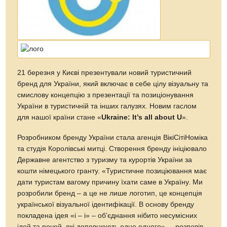
21 березня у Києві презентували новий туристичний
бренд для України, який включає в себе цілу візуальну та
смислову концепцію з презентації та позиціонування
України в туристичній та інших галузях. Новим гаслом
для нашої країни стане «
Ukraine: It’s all about U
».
Розробником бренду України стала агенція ВікіСітіНоміка
та студія Королівські митці. Створення бренду ініціювало
Державне агентство з туризму та курортів України за
кошти німецького гранту. «Туристичне позиціювання має
дати туристам вагому причину їхати саме в Україну. Ми
розробили бренд – а це не лише логотип, це концепція
української візуальної ідентифікації. В основу бренду
покладена ідея «і – і» – об’єднання нібито несумісних
ідей та речей, які доповнюють одне одного», – розповів