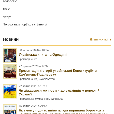
вологість:
тиск:
вітер:
Погода на
sinoptik.ua
у Вінниці
Новини
Дивитися всі
08 червня 2026 о 16:34
Українська книга на Одещині
Громадянська
27 травня 2026 о 17:37
Презентація «Історії української Конституції» в
Камʼянець-Подільську
Громадянська
,
Суспільство
22 квітня 2026 о 16:17
Чи діждемося ми поваги до українців у воюючій
Україні?
Громадська думка
,
Громадянська
15 квітня 2026 о 21:57
Як і чому під час війни влада вирішила боротися з