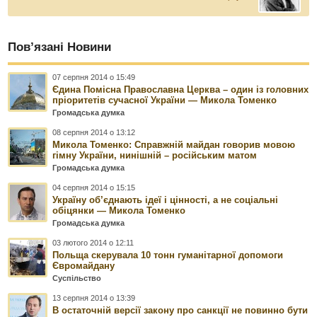
Пов’язані Новини
07 серпня 2014 о 15:49
Єдина Помісна Православна Церква – один із головних
пріоритетів сучасної України — Микола Томенко
Громадська думка
08 серпня 2014 о 13:12
Микола Томенко: Справжній майдан говорив мовою
гімну України, нинішній – російським матом
Громадська думка
04 серпня 2014 о 15:15
Україну об’єднають ідеї і цінності, а не соціальні
обіцянки — Микола Томенко
Громадська думка
03 лютого 2014 о 12:11
Польща скерувала 10 тонн гуманітарної допомоги
Євромайдану
Суспільство
13 серпня 2014 о 13:39
В остаточній версії закону про санкції не повинно бути