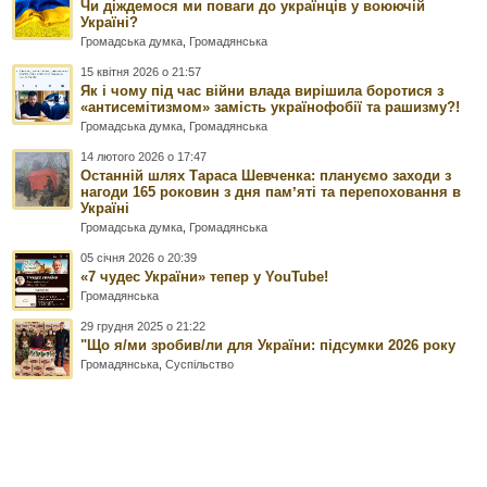
Чи діждемося ми поваги до українців у воюючій
Україні?
Громадська думка
,
Громадянська
15 квітня 2026 о 21:57
Як і чому під час війни влада вирішила боротися з
«антисемітизмом» замість українофобії та рашизму?!
Громадська думка
,
Громадянська
14 лютого 2026 о 17:47
Останній шлях Тараса Шевченка: плануємо заходи з
нагоди 165 роковин з дня памʼяті та перепоховання в
Україні
Громадська думка
,
Громадянська
05 січня 2026 о 20:39
«7 чудес України» тепер у YouTube!
Громадянська
29 грудня 2025 о 21:22
"Що я/ми зробив/ли для України: підсумки 2026 року
Громадянська
,
Суспільство