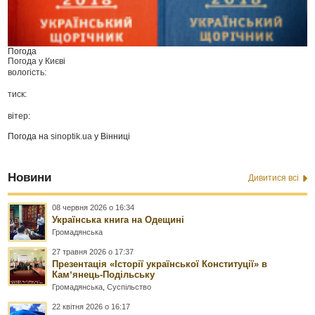
Погода
Погода у
Києві
вологість:
тиск:
вітер:
Погода на
sinoptik.ua
у Вінниці
Новини
Дивитися всі
08 червня 2026 о 16:34
Українська книга на Одещині
Громадянська
27 травня 2026 о 17:37
Презентація «Історії української Конституції» в
Камʼянець-Подільську
Громадянська
,
Суспільство
22 квітня 2026 о 16:17