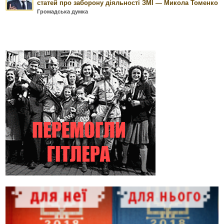
статей про заборону діяльності ЗМІ — Микола Томенко
Громадська думка