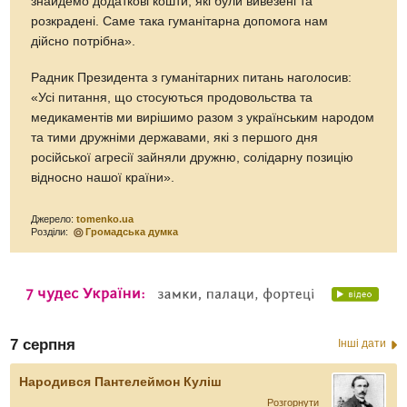
знайдемо додаткові кошти, які були вивезені та
розкрадені. Саме така гуманітарна допомога нам
дійсно потрібна».
Радник Президента з гуманітарних питань наголосив:
«Усі питання, що стосуються продовольства та
медикаментів ми вирішимо разом з українським народом
та тими дружніми державами, які з першого дня
російської агресії зайняли дружню, солідарну позицію
відносно нашої країни».
Джерело:
tomenko.ua
Розділи:
Громадська думка
7 серпня
Інші дати
Народився Пантелеймон Куліш
Розгорнути