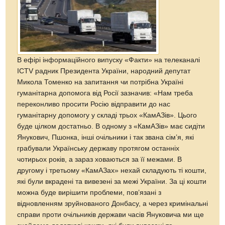
В ефірі інформаційного випуску «Факти» на телеканалі
ICTV радник Президента України, народний депутат
Микола Томенко на запитання чи потрібна Україні
гуманітарна допомога від Росії зазначив: «Нам треба
переконливо просити Росію відправити до нас
гуманітарну допомогу у складі трьох «КамАЗів». Цього
буде цілком достатньо. В одному з «КамАЗів» має сидіти
Янукович, Пшонка, інші очільники і так звана сім’я, які
грабували Українську державу протягом останніх
чотирьох років, а зараз ховаються за її межами. В
другому і третьому «КамАЗах» нехай складують ті кошти,
які були вкрадені та вивезені за межі України. За ці кошти
можна буде вирішити проблеми, пов’язані з
відновленням зруйнованого Донбасу, а через кримінальні
справи проти очільників держави часів Януковича ми ще