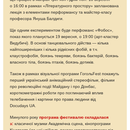
о 16:00 в рамках «Літературного простору» запланована
лекція з елементами перформансу та майстер-класу
професора Януша Балдиги.
Ще одним експериментом буде перфоманс «Фобос»,
показ якого планується 19 вересня, о 19:00 (арт-кластер
Видубичі). В основі танцювального дійства — кілька
найпоширеніших і кілька рідкісних фобій, в т.ч.
клаустрофобія, боязнь темряви, боязнь бактерій, боязнь
власного тіла, боязнь птахів, боязнь дотиків.
Також в рамках візуальної програми ГогольFest покажуть
перший український анімаційний стереофільм, фільми
про революційні події Майдану і про Донбас,
короткометражні роботи про поглинаючий вплив
телебачення і картини про права людини від
Docudays UA.
Минулого року
програма фестивалю складалася
з:
класичної музики Академічна сцена, кінопрограми