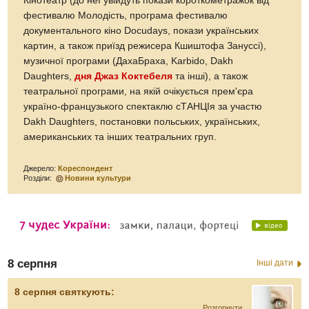
Кінотеатр (до неї увійдуть покази короткометражок від
фестивалю Молодість, програма фестивалю
документального кіно Docudays, покази українських
картин, а також приїзд режисера Кшиштофа Зануссі),
музичної програми (ДахаБраха, Karbido, Dakh
Daughters,
дня Джаз Коктебеля
та інші), а також
театральної програми, на якій очікується прем'єра
україно-французького спектаклю сТАНЦІя за участю
Dakh Daughters, постановки польських, українських,
американських та інших театральних груп.
Джерело:
Кореспондент
Розділи:
Новини культури
8 серпня
Інші дати
8 серпня святкують:
Розгорнути