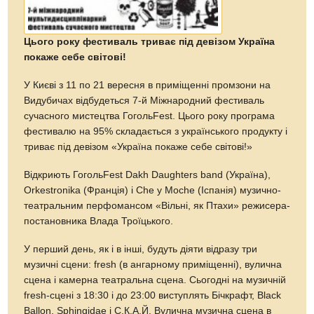
Цього року фестиваль триває під девізом Україна
покаже себе світові!
У Києві з 11 по 21 вересня в приміщенні промзони на
Видубичах відбудеться 7-й Міжнародний фестиваль
сучасного мистецтва ГогольFest. Цього року програма
фестивалю на 95% складається з українського продукту і
триває під девізом «Україна покаже себе світові!»
Відкриють ГогольFest Dakh Daughters band (Україна),
Orkestronika (Франція) і Che y Moche (Іспанія) музично-
театральним перфомансом «Вільні, як Птахи» режисера-
постановника Влада Троїцького.
У перший день, як і в інші, будуть діяти відразу три
музичні сцени: fresh (в ангарному приміщенні), вулична
сцена і камерна театральна сцена. Сьогодні на музичній
fresh-сцені з 18:30 і до 23:00 виступлять Бічкрафт, Black
Ballon, Sphingidae і С.К.А.Й. Вулична музична сцена в