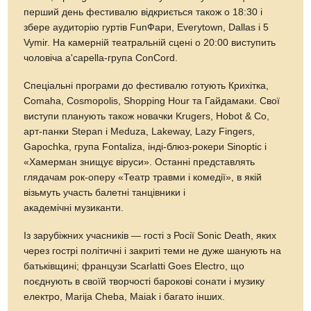
перший день фестивалю відкриється також о 18:30 і
збере аудиторію гуртів FunФари, Everytown, Dallas і 5
Vymir. На камерній театральній сцені о 20:00 виступить
чоловіча a'capella-група ConCord.
Спеціальні програми до фестивалю готують Крихітка,
Comaha, Cosmopolis, Shopping Hour та Гайдамаки. Свої
виступи планують також новачки Krugers, Hobot & Co,
арт-панки Stepan i Meduza, Lakeway, Lazy Fingers,
Gapochka, група Fontaliza, інді-блюз-рокери Sinoptic і
«Хамерман знищує віруси». Останні представлять
глядачам рок-оперу «Театр травми і комедії», в якій
візьмуть участь балетні танцівники і
академічні музиканти.
Із зарубіжних учасників — гості з Росії Sonic Death, яких
через гострі політичні і закриті теми не дуже шанують на
батьківщині; французи Scarlatti Goes Electro, що
поєднують в своїй творчості барокові сонати і музику
електро, Marija Cheba, Maiak і багато інших.