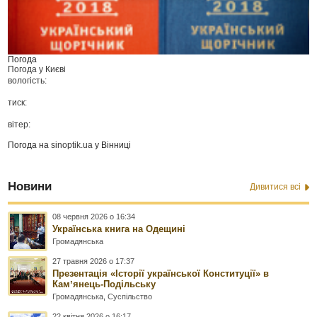
Погода
Погода у
Києві
вологість:
тиск:
вітер:
Погода на
sinoptik.ua
у Вінниці
Новини
Дивитися всі
08 червня 2026 о 16:34
Українська книга на Одещині
Громадянська
27 травня 2026 о 17:37
Презентація «Історії української Конституції» в
Камʼянець-Подільську
Громадянська
,
Суспільство
22 квітня 2026 о 16:17