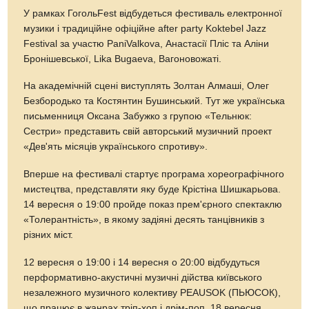
У рамках ГогольFest відбудеться фестиваль електронної
музики і традиційне офіційне after party Koktebel Jazz
Festival за участю PaniValkova, Анастасії Пліс та Аліни
Бронішевської, Lika Bugaeva, Вагоновожаті.
На академічній сцені виступлять Золтан Алмаші, Олег
Безбородько та Костянтин Бушинський. Тут же українська
письменниця Оксана Забужко з групою «Тельнюк:
Сестри» представить свій авторський музичний проект
«Дев'ять місяців українського спротиву».
Вперше на фестивалі стартує програма хореографічного
мистецтва, представляти яку буде Крістіна Шишкарьова.
14 вересня о 19:00 пройде показ прем'єрного спектаклю
«Толерантність», в якому задіяні десять танцівників з
різних міст.
12 вересня о 19:00 і 14 вересня о 20:00 відбудуться
перформативно-акустичні музичні дійства київського
незалежного музичного колективу PEAUSOK (ПЬЮСОК),
що працює в жанрах тріп-хоп і дрім-поп. 18 вересня