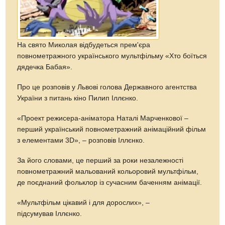
На свято Миколая відбудеться прем'єра
повнометражного українського мультфільму «Хто боїться
дядечка Бабая».
Про це розповів у Львові голова Державного агентства
України з питань кіно Пилип Іллєнко.
«Проект режисера-аніматора Наталі Марченкової –
перший український повнометражний анімаційний фільм
з елементами 3D», – розповів Іллєнко.
За його словами, це перший за роки незалежності
повнометражний мальований кольоровий мультфільм,
де поєднаний фольклор із сучасним баченням анімації.
«Мультфільм цікавий і для дорослих», –
підсумував Іллєнко.