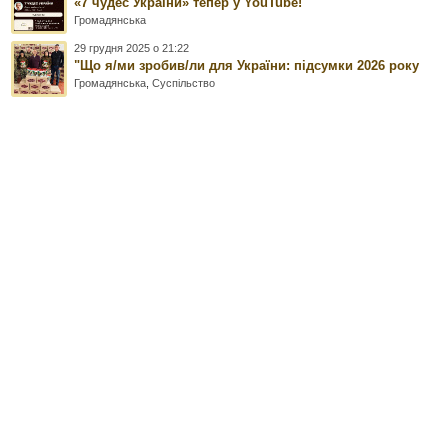
«7 чудес України» тепер у YouTube!
Громадянська
29 грудня 2025 о 21:22
"Що я/ми зробив/ли для України: підсумки 2026 року
Громадянська
,
Суспільство