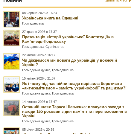
Новини
Дивитися всі
08 червня 2026 о 16:34
Українська книга на Одещині
Громадянська
27 травня 2026 о 17:37
Презентація «Історії української Конституції» в
Камʼянець-Подільську
Громадянська
,
Суспільство
22 квітня 2026 о 16:17
Чи діждемося ми поваги до українців у воюючій
Україні?
Громадська думка
,
Громадянська
15 квітня 2026 о 21:57
Як і чому під час війни влада вирішила боротися з
«антисемітизмом» замість українофобії та рашизму?!
Громадська думка
,
Громадянська
14 лютого 2026 о 17:47
Останній шлях Тараса Шевченка: плануємо заходи з
нагоди 165 роковин з дня памʼяті та перепоховання в
Україні
Громадська думка
,
Громадянська
05 січня 2026 о 20:39