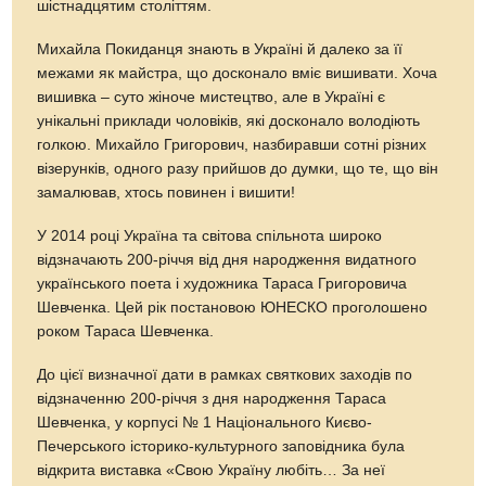
шістнадцятим століттям.
Михайла Покиданця знають в Україні й далеко за її
межами як майстра, що досконало вміє вишивати. Хоча
вишивка – суто жіноче мистецтво, але в Україні є
унікальні приклади чоловіків, які досконало володіють
голкою. Михайло Григорович, назбиравши сотні різних
візерунків, одного разу прийшов до думки, що те, що він
замалював, хтось повинен і вишити!
У 2014 році Україна та світова спільнота широко
відзначають 200-річчя від дня народження видатного
українського поета і художника Тараса Григоровича
Шевченка. Цей рік постановою ЮНЕСКО проголошено
роком Тараса Шевченка.
До цієї визначної дати в рамках святкових заходів по
відзначенню 200-річчя з дня народження Тараса
Шевченка, у корпусі № 1 Національного Києво-
Печерського історико-культурного заповідника була
відкрита виставка «Свою Україну любіть… За неї