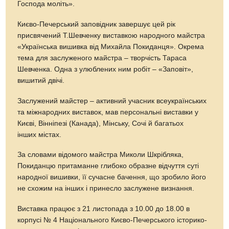
Господа моліть».
Києво-Печерський заповідник завершує цей рік
присвячений Т.Шевченку виставкою народного майстра
«Українська вишивка від Михайла Покиданця». Окрема
тема для заслуженого майстра – творчість Тараса
Шевченка. Одна з улюблених ним робіт – «Заповіт»,
вишитий двічі.
Заслужений майстер – активний учасник всеукраїнських
та міжнародних виставок, мав персональні виставки у
Києві, Вінніпезі (Канада), Мінську, Сочі й багатьох
інших містах.
За словами відомого майстра Миколи Шкрібляка,
Покиданцю притаманне глибоко образне відчуття суті
народної вишивки, її сучасне бачення, що зробило його
не схожим на інших і принесло заслужене визнання.
Виставка працює з 21 листопада з 10.00 до 18.00 в
корпусі № 4 Національного Києво-Печерського історико-