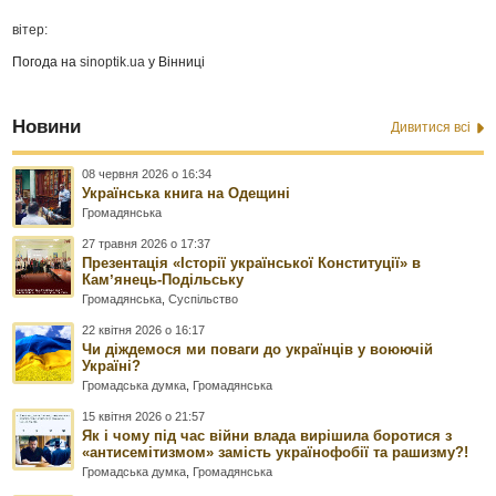
вітер:
Погода на
sinoptik.ua
у Вінниці
Новини
Дивитися всі
08 червня 2026 о 16:34
Українська книга на Одещині
Громадянська
27 травня 2026 о 17:37
Презентація «Історії української Конституції» в
Камʼянець-Подільську
Громадянська
,
Суспільство
22 квітня 2026 о 16:17
Чи діждемося ми поваги до українців у воюючій
Україні?
Громадська думка
,
Громадянська
15 квітня 2026 о 21:57
Як і чому під час війни влада вирішила боротися з
«антисемітизмом» замість українофобії та рашизму?!
Громадська думка
,
Громадянська