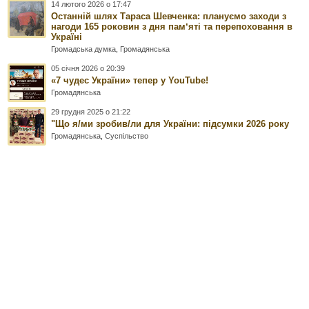
14 лютого 2026 о 17:47
Останній шлях Тараса Шевченка: плануємо заходи з
нагоди 165 роковин з дня памʼяті та перепоховання в
Україні
Громадська думка
,
Громадянська
05 січня 2026 о 20:39
«7 чудес України» тепер у YouTube!
Громадянська
29 грудня 2025 о 21:22
"Що я/ми зробив/ли для України: підсумки 2026 року
Громадянська
,
Суспільство