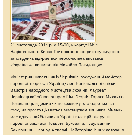
21 листопада 2014 р. о 15-00, у корпусі № 4
Національного Києво-Печерського історико-культурного
заповідника відкриється персональна виставка
«Українська вишивка від Михайла Покиданця».
Майстер-вишивальник із Чернівців, заслужений майстер
народної творчості України,член Національної спілки
майстрів народного мистецтва України, лауреат
Чернівецької обласної премії ім. Георгія Гараса Михайло
Покиданець відомий чи не кожному, хто береться за
голку чи просто цікавиться мистецтвом вишивки. Митець
має одну з найбільших в Україні колекцій візерунків
народної вишивки Поділля, Буковини, Гуцульщини,
Бойківщини – понад 4 тисячі. Найстаріша із них датована