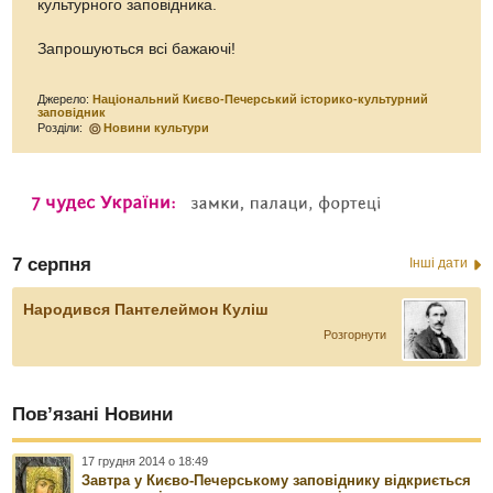
культурного заповідника.
Запрошуються всі бажаючі!
Джерело:
Нацiональний Києво-Печерський iсторико-культурний
заповiдник
Розділи:
Новини культури
7 серпня
Інші дати
Народився Пантелеймон Куліш
Розгорнути
Пов’язані Новини
17 грудня 2014 о 18:49
Завтра у Києво-Печерському заповіднику відкриється