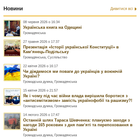
Новини
Дивитися всі
08 червня 2026 о 16:34
Українська книга на Одещині
Громадянська
27 травня 2026 о 17:37
Презентація «Історії української Конституції» в
Камʼянець-Подільську
Громадянська
,
Суспільство
22 квітня 2026 о 16:17
Чи діждемося ми поваги до українців у воюючій
Україні?
Громадська думка
,
Громадянська
15 квітня 2026 о 21:57
Як і чому під час війни влада вирішила боротися з
«антисемітизмом» замість українофобії та рашизму?!
Громадська думка
,
Громадянська
14 лютого 2026 о 17:47
Останній шлях Тараса Шевченка: плануємо заходи з
нагоди 165 роковин з дня памʼяті та перепоховання в
Україні
Громадська думка
,
Громадянська