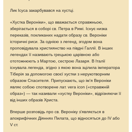
Лик Ісуса закарбувався на хустці.
«Хустка Вероніки», що вважається справжньою,
зберігається в соборі св. Петра в Римі. Існує низка
переказів, покликаних надати образу св. Вероніки
історичні риси. За однією з легенд, згодом вона
проповідувала християнство на півдні Галлії. В інших
легендах її називають грецькою царівною або
ототожнюють з Мартою, сестрою Лазаря. В Італії
існувала легенда, згідно з якою вона зцілила імператора
Тіберія за допомогою своєї хустки з нерукотворним
образом Спасителя. Припускають, що ім'я Вероніки
являє собою спотворене лат. vera icon («справжній
образ») — так називали «хустку Вероніки», відрізняючи її
від інших образів Христа.
Вперше розповідь про св. Вероніку з'являється в
апокрифічних Діяннях Пилата, що відносяться до IV або
V ст.