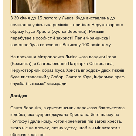
З 30 січня до 15 лютого у Львові буде виставлена до
почитання унікальна реліквія – оригінал Нерукотворного
образу Ісуса Христа (Хустка Вероніки). Реліквія
перебуває в особистій захристії Папи Франциска і
востаннє була вивезена з Ватикану 100 років тому.
На прохання Митрополита Львівського владики Ігоря
(Возьняка), з благословення Патріарха Святослава,
Нерукотворний образ Ісуса Христа впродовж двох тижнів
буде виставлений у Соборі Святого Юра, інформує прес-
служба Львівської міськради.
Довідка
Свята Вероніка, в християнських переказах благочестива
юдейка, яка супроводжувала Христа на його шляху на
Голгофу і дала йому, котрий знемагав під вагою хреста,
якого ніс на плечах, лляну хустку, щоб він міг витерти з
обличчя кров і піт.