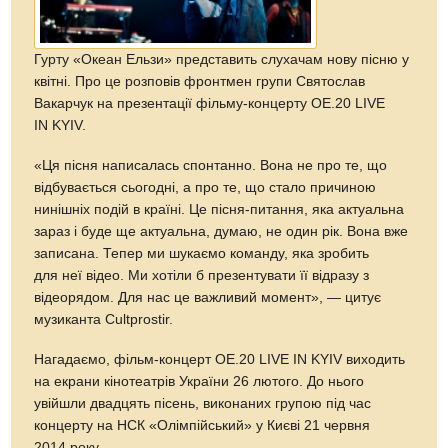
Гурту «Океан Ельзи» представить слухачам нову пісню у
квітні. Про це розповів фронтмен групи Святослав
Вакарчук на презентації фільму-концерту ОЕ.20 LIVE
IN KYIV.
«Ця пісня написалась спонтанно. Вона не про те, що
відбувається сьогодні, а про те, що стало причиною
нинішніх подій в країні. Це пісня-питання, яка актуальна
зараз і буде ще актуальна, думаю, не один рік. Вона вже
записана. Тепер ми шукаємо команду, яка зробить
для неї відео. Ми хотіли б презентувати її відразу з
відеорядом. Для нас це важливий момент», — цитує
музиканта Cultprostir.
Нагадаємо, фільм-концерт ОЕ.20 LIVE IN KYIV виходить
на екрани кінотеатрів України 26 лютого. До нього
увійшли двадцять пісень, виконаних групою під час
концерту на НСК «Олімпійський» у Києві 21 червня
2014 року.