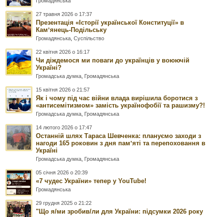
Громадянська
27 травня 2026 о 17:37
Презентація «Історії української Конституції» в
Камʼянець-Подільську
Громадянська
,
Суспільство
22 квітня 2026 о 16:17
Чи діждемося ми поваги до українців у воюючій
Україні?
Громадська думка
,
Громадянська
15 квітня 2026 о 21:57
Як і чому під час війни влада вирішила боротися з
«антисемітизмом» замість українофобії та рашизму?!
Громадська думка
,
Громадянська
14 лютого 2026 о 17:47
Останній шлях Тараса Шевченка: плануємо заходи з
нагоди 165 роковин з дня памʼяті та перепоховання в
Україні
Громадська думка
,
Громадянська
05 січня 2026 о 20:39
«7 чудес України» тепер у YouTube!
Громадянська
29 грудня 2025 о 21:22
"Що я/ми зробив/ли для України: підсумки 2026 року