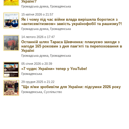
Україні?
Громадська думка
,
Громадянська
15 квітня 2026 о 21:57
Як і чому під час війни влада вирішила боротися з
«антисемітизмом» замість українофобії та рашизму?!
Громадська думка
,
Громадянська
14 лютого 2026 о 17:47
Останній шлях Тараса Шевченка: плануємо заходи з
нагоди 165 роковин з дня памʼяті та перепоховання в
Україні
Громадська думка
,
Громадянська
05 січня 2026 о 20:39
«7 чудес України» тепер у YouTube!
Громадянська
29 грудня 2025 о 21:22
"Що я/ми зробив/ли для України: підсумки 2026 року
Громадянська
,
Суспільство