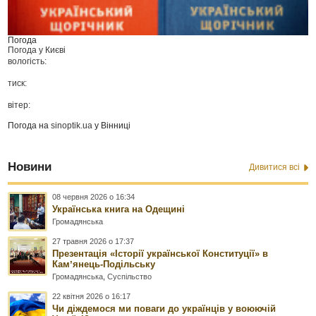
Погода
Погода у
Києві
вологість:
тиск:
вітер:
Погода на
sinoptik.ua
у Вінниці
Новини
Дивитися всі
08 червня 2026 о 16:34
Українська книга на Одещині
Громадянська
27 травня 2026 о 17:37
Презентація «Історії української Конституції» в
Камʼянець-Подільську
Громадянська
,
Суспільство
22 квітня 2026 о 16:17
Чи діждемося ми поваги до українців у воюючій