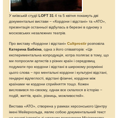
У київській студії
LOFT 31
4 та 5 квітня покажуть дві
документальні вистави − «Кордони і відстані» та «АТО»,
презентація останньої відбулась в березні в одному з
московських незалежних театрів.
Про виставу «Кордони і відстані»
Cultprostir
розповіла
Катерина Бабкіна
, одна з його співавторів: «Це
експериментальна копродукція, котра полягає в тому, що
ми попросили артистів з різних країн і середовищ
подумати про кордони і відстані в широкому розумінні
цього слова − про ментальні кордони і культурні відстані,
гендерні відлеглості, відстані фізичні, кордони між
країнами чи кордони сприйняття тощо. Кожен
висловився по-своєму, однак все склалося в історію −
подій, життів, країн, різниць, можливостей».
Вистава «АТО», створена у рамках херсонського Центру
імені Мейерхольда, являє собою документальний текст
на основі інтерв'ю зі штатним психологом Міністерства