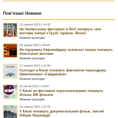
Пов’язані Новини
21 серпня 2013 о 14:42
На Чехівському фестивалі в Ялті покажуть свої
вистави театри з Грузії, Ізраїлю, Японії
Новини культури
05 грудня 2013 о 09:48
На підтримку Євромайдану львівські театри покажуть
благочинні вистави
Новини культури
21 червня 2013 о 12:58
Сьогодні в Києві покажуть факсиміле першодруку
Шевченкових «Гайдамаків»
Новини культури
22 квітня 2013 о 14:04
У Києві на фестивалі короткометражок покажуть
більше 200 фільмів
Новини культури
26 серпня 2014 о 12:30
У Києві покажуть документальний фільм, знятий
бійцем Нацгвардії