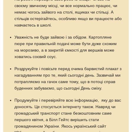
своєму звичному місці, чи все нормально працює, чи
немає чогось зайвого на столі, ящиках чи стільці. А
стільців остерігайтесь, особливо якщо ви працюєте або
навчаєтесь в школі.
Уважність не буде зайвою і за обідом. Картопляне
пюре при правильній подачі може бути дуже схожим
на морозиво, а в закритій ємкості для вершків може
ховатись соєвий соус.
Роздрукуйте і повісьте перед очима барвистий плакат з
нагадуванням про те, який сьогодні день. Зазвичай ми
потрапляємо на гачок саме тому, що в потоці справ
буденних забуваємо, що сьогодні День сміху.
Продумуйте і перевіряйте всю інформацію, яку до вас
доносять. Це стосується інтернету також. Навряд чи
громадський транспорт стане безкоштовним саме
першого квітня, а Білл Гейтс вирішить стати
громадянином України. Якось український сайт