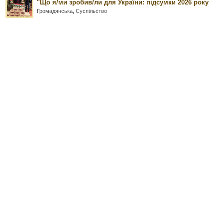
"Що я/ми зробив/ли для України: підсумки 2026 року
Громадянська
,
Суспільство