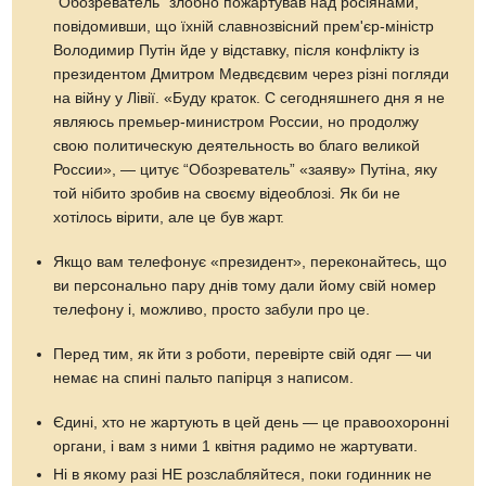
“Обозреватель" злобно пожартував над росіянами,
повідомивши, що їхній славнозвісний прем'єр-міністр
Володимир Путін йде у відставку, після конфлікту із
президентом Дмитром Медвєдєвим через різні погляди
на війну у Лівії. «Буду краток. С сегодняшнего дня я не
являюсь премьер-министром России, но продолжу
свою политическую деятельность во благо великой
России», — цитує “Обозреватель” «заяву» Путіна, яку
той нібито зробив на своєму відеоблозі. Як би не
хотілось вірити, але це був жарт.
Якщо вам телефонує «президент», переконайтесь, що
ви персонально пару днів тому дали йому свій номер
телефону і, можливо, просто забули про це.
Перед тим, як йти з роботи, перевірте свій одяг — чи
немає на спині пальто папірця з написом.
Єдині, хто не жартують в цей день — це правоохоронні
органи, і вам з ними 1 квітня радимо не жартувати.
Ні в якому разі НЕ розслабляйтеся, поки годинник не