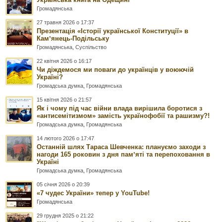
Громадянська
27 травня 2026 о 17:37
Презентація «Історії української Конституції» в
Камʼянець-Подільську
Громадянська
,
Суспільство
22 квітня 2026 о 16:17
Чи діждемося ми поваги до українців у воюючій
Україні?
Громадська думка
,
Громадянська
15 квітня 2026 о 21:57
Як і чому під час війни влада вирішила боротися з
«антисемітизмом» замість українофобії та рашизму?!
Громадська думка
,
Громадянська
14 лютого 2026 о 17:47
Останній шлях Тараса Шевченка: плануємо заходи з
нагоди 165 роковин з дня памʼяті та перепоховання в
Україні
Громадська думка
,
Громадянська
05 січня 2026 о 20:39
«7 чудес України» тепер у YouTube!
Громадянська
29 грудня 2025 о 21:22