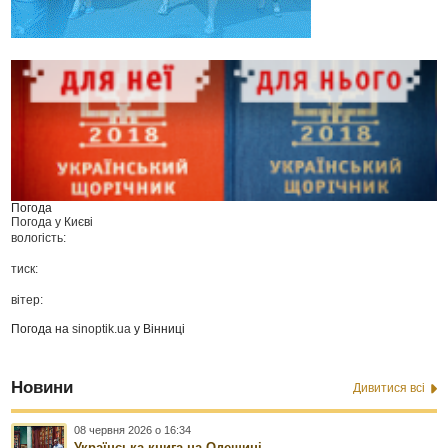
Погода
Погода у
Києві
вологість:
тиск:
вітер:
Погода на
sinoptik.ua
у Вінниці
Новини
Дивитися всі
08 червня 2026 о 16:34
Українська книга на Одещині