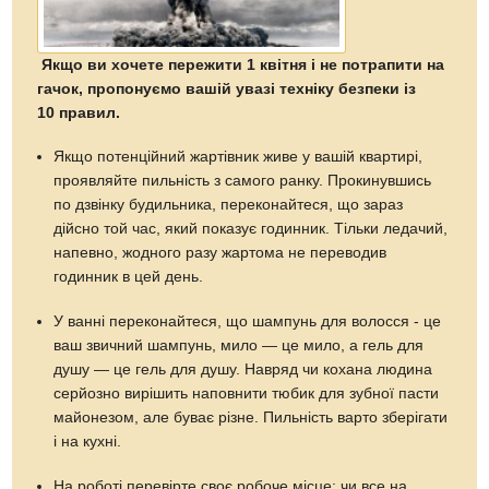
Якщо ви хочете пережити 1 квітня і не потрапити на
гачок, пропонуємо вашій увазі техніку безпеки із
10 правил.
Якщо потенційний жартівник живе у вашій квартирі,
проявляйте пильність з самого ранку. Прокинувшись
по дзвінку будильника, переконайтеся, що зараз
дійсно той час, який показує годинник. Тільки ледачий,
напевно, жодного разу жартома не переводив
годинник в цей день.
У ванні переконайтеся, що шампунь для волосся - це
ваш звичний шампунь, мило — це мило, а гель для
душу — це гель для душу. Навряд чи кохана людина
серйозно вирішить наповнити тюбик для зубної пасти
майонезом, але буває різне. Пильність варто зберігати
і на кухні.
На роботі перевірте своє робоче місце: чи все на