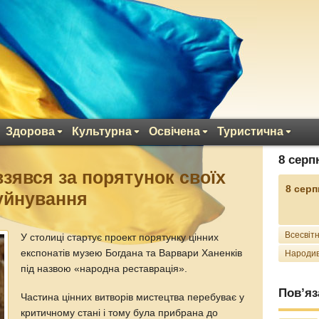
Здорова
Культурна
Освічена
Туристична
8 серп
взявся за порятунок своїх
8 серп
руйнування
Всесвітн
У столиці стартує проект порятунку цінних
експонатів музею Богдана та Варвари Ханенків
Народив
під назвою «народна реставрація».
Пов’яз
Частина цінних витворів мистецтва перебуває у
критичному стані і тому була прибрана до