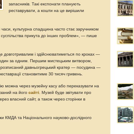
запасників. Такі експонати планують
реставрувати, а кошти на це вирішили
і часи, культурна спадщина часто стає заручником
га суспільства прикута до інших проблем», — пише
е довготривалим і здійснюватиметься по кроках —
ь один за одним. Першим мистецьким витвором,
е розписаний давньогрецький кратер — посудина —
 реставрації становитиме 30 тисяч гривень.
ію можна через музейну касу або переказувати на
азаний на його
сайті
. Музей буде звітувати про
ерез власний сайт, а також через сторінки в
мки КМДА та Національного науково-дослідного