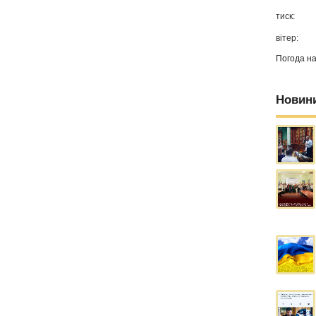
тиск:
вітер:
Погода н
Новин