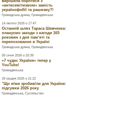
вирішила боротися з
«антисемітизмом» замість
українофобії та рашизму?!
Громадська думка
,
Громадянська
14 лютого 2026 о 17:47
Останній шлях Тараса Шевченка:
плануємо заходи з нагоди 165
роковин з дня памʼяті та
перепоховання в Україні
Громадська думка
,
Громадянська
05 січня 2026 о 20:39
«7 чудес України» тепер у
YouTube!
Громадянська
29 грудня 2025 о 21:22
"Що я/ми зробив/ли для України:
підсумки 2026 року
Громадянська
,
Суспільство