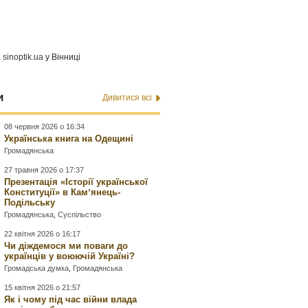
а
sinoptik.ua
у Вінниці
и
Дивитися всі
08 червня 2026 о 16:34
Українська книга на Одещині
Громадянська
27 травня 2026 о 17:37
Презентація «Історії української
Конституції» в Камʼянець-
Подільську
Громадянська
,
Суспільство
22 квітня 2026 о 16:17
Чи діждемося ми поваги до
українців у воюючій Україні?
Громадська думка
,
Громадянська
15 квітня 2026 о 21:57
Як і чому під час війни влада