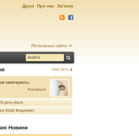
Друзі
Про нас
Зв'язок
Регіональні сайти
ня
Інші дати
ня святкують:
Розгорнути
ій день кішок
ся Юрій Федькович
ані Новини