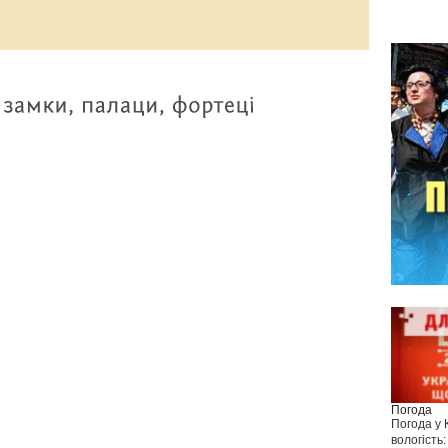
Погода
Погода у
вологість: