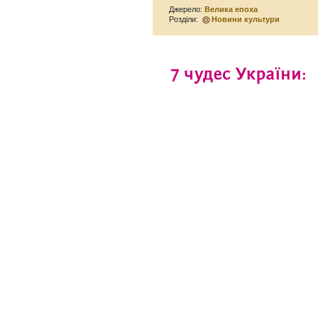
Джерело:
Велика епоха
Розділи:
Новини культури