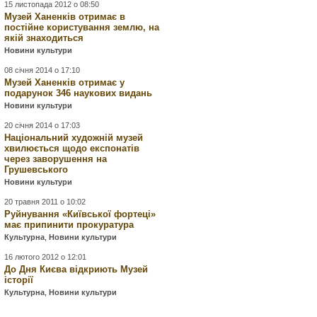
15 листопада 2012 о 08:50
Музей Ханенків отримає в
постійне користування землю, на
якій знаходиться
Новини культури
08 січня 2014 о 17:10
Музей Ханенків отримає у
подарунок 346 наукових видань
Новини культури
20 січня 2014 о 17:03
Національний художній музей
хвилюється щодо експонатів
через заворушення на
Грушевського
Новини культури
20 травня 2011 о 10:02
Руйнування «Київської фортеці»
має припинити прокуратура
Культурна
,
Новини культури
16 лютого 2012 о 12:01
До Дня Києва відкриють Музей
історії
Культурна
,
Новини культури