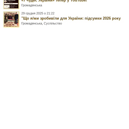
«7 чудес України» тепер у YouTube!
Громадянська
29 грудня 2025 о 21:22
"Що я/ми зробив/ли для України: підсумки 2026 року
Громадянська
,
Суспільство