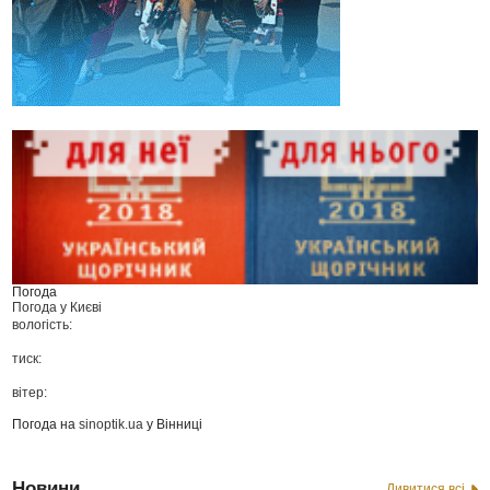
Погода
Погода у
Києві
вологість:
тиск:
вітер:
Погода на
sinoptik.ua
у Вінниці
Новини
Дивитися всі