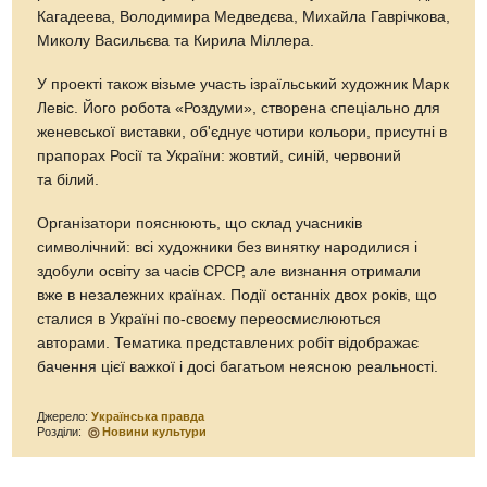
Кагадеева, Володимира Медведєва, Михайла Гаврічкова,
Миколу Васильєва та Кирила Міллера.
У проекті також візьме участь ізраїльський художник Марк
Левіс. Його робота «Роздуми», створена спеціально для
женевської виставки, об'єднує чотири кольори, присутні в
прапорах Росії та України: жовтий, синій, червоний
та білий.
Організатори пояснюють, що склад учасників
символічний: всі художники без винятку народилися і
здобули освіту за часів СРСР, але визнання отримали
вже в незалежних країнах. Події останніх двох років, що
сталися в Україні по-своєму переосмислюються
авторами. Тематика представлених робіт відображає
бачення цієї важкої і досі багатьом неясною реальності.
Джерело:
Українська правда
Розділи:
Новини культури