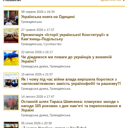
08 червня 2026 о 16:34
Українська книга на Одещині
Громадянська
27 травня 2026 о 17:37
Презентація «Історії української Конституції» в
Камʼянець-Подільську
Громадянська
,
Суспільство
22 квітня 2026 о 16:17
Чи діждемося ми поваги до українців у воюючій
Україні?
Громадська думка
,
Громадянська
15 квітня 2026 о 21:57
Як і чому під час війни влада вирішила боротися з
«антисемітизмом» замість українофобії та рашизму?!
Громадська думка
,
Громадянська
14 лютого 2026 о 17:47
Останній шлях Тараса Шевченка: плануємо заходи з
нагоди 165 роковин з дня памʼяті та перепоховання в
Україні
Громадська думка
,
Громадянська
05 січня 2026 о 20:39