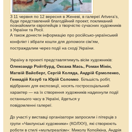
З 11 червня по 12 вересня в Женеві, в галереї Artvera's,
буде представлений благодійний проект, покликаний
познайомити європейців з творчістю сучасних художників
з України та Росії.
А також донести інформацію про російсько-український
конфлікт і зібрати кошти для допомоги сім'ям,
постраждалим через події на сході України.
Україну в проекті представлятимуть вісім художників:
Олександр Ройтбурд, Оксана Мась, Роман Мінін,
Матвій Вайсберг, Сергій Коляда, Андрій Єрмоленко,
Геннадій Козуб та Юрій Соломко
. Більшість робіт,
відібраних для експозиції, носять гостросоціальний
характер — на їх створення художників надихнули події
останнього часу в Україні, йдеться у
повідомленні галереї.
До участі у виставці організатори запросили і пітерців з
групи «Чаклунські художники» (КОЛХУі), які створюють
роботи в стилі «мультреалізм»: Миколу Копєйкіна, Андрія