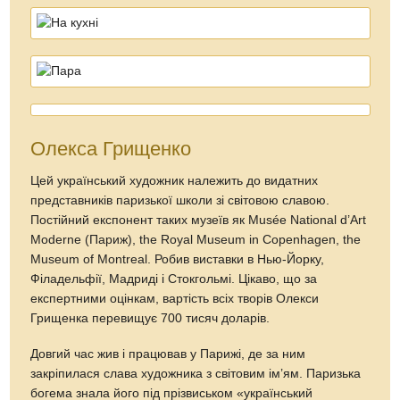
Олекса Грищенко
Цей український художник належить до видатних
представників паризької школи зі світовою славою.
Постійний експонент таких музеїв як Musée National d’Art
Moderne (Париж), the Royal Museum in Copenhagen, the
Museum of Montreal. Робив виставки в Нью-Йорку,
Філадельфії, Мадриді і Стокгольмі. Цікаво, що за
експертними оцінкам, вартість всіх творів Олекси
Грищенка перевищує 700 тисяч доларів.
Довгий час жив і працював у Парижі, де за ним
закріпилася слава художника з світовим ім’ям. Паризька
богема знала його під прізвиськом «український