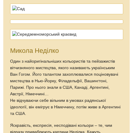
Микола Неділко
Один з найоригінальніших кольористів та пейзажистів
вітчизняного мистецтва, якого називають українським
Ван Гогом. Його талантом захоплювалися поціновувачі
мистецтва в Нью-Йорку, Філадельфії, Вашингтоні,
Парижі. Про нього знали в США, Канаді, Аргентині,
Австрії, Німеччині…
Не відчуваючи себе вільним в умовах радянської
ідеології, він емігрує в Німеччину, потім живе в Аргентині
та США.
Яскравість, експресія, несподівані кольори – те, чим
відразу приваблюють картини Неділка. Кажуть,