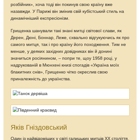
розбійник», хоча тоді він покинув свою країну вже
назавжди. У Парижі він змінив свій кубістський стиль на
динамічніший експресіонізм.
Грищенка шанували такі знані митці світової слави, як
Дерен, Дюні, Боннар, Леже, схвально відгукуючись як про
самого митця, так і про країну його походження. Тим не
менше, у деяких західних довідниках він й донині
значиться росіянином, – попри те, щоу 1958 році, у
надрукованій в Мюнхені книзі спогадів «Україна моїх
блакитних снів», Грищенко чітко окреслив свою
приналежність до українства.
Яків Гніздовський
Один із найвідоміших у світі галицьких митців ХХ століття.