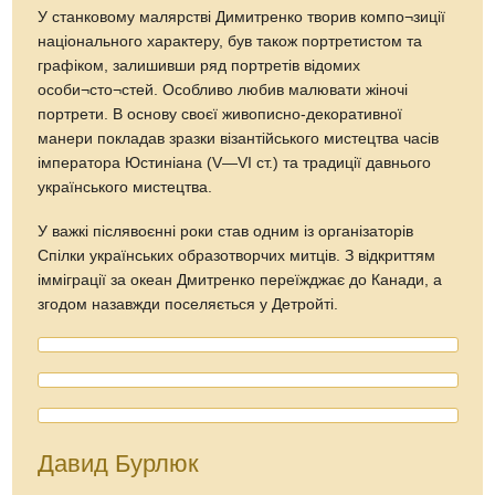
У станковому малярстві Димитренко творив компо¬зицiї
національного характеру, був також портретистом та
графіком, залишивши ряд портретiв вiдомих
особи¬сто¬стей. Особливо любив малювати жіночі
портрети. В основу своєї живописно-декоративної
манери покладав зразки візантійського мистецтва часів
імператора Юстиніана (V—VI ст.) та традиції давнього
українського мистецтва.
У важкі післявоєнні роки став одним із організаторів
Спілки українських образотворчих митців. З відкриттям
імміграції за океан Дмитренко переїжджає до Канади, а
згодом назавжди поселяється у Детройті.
Давид Бурлюк