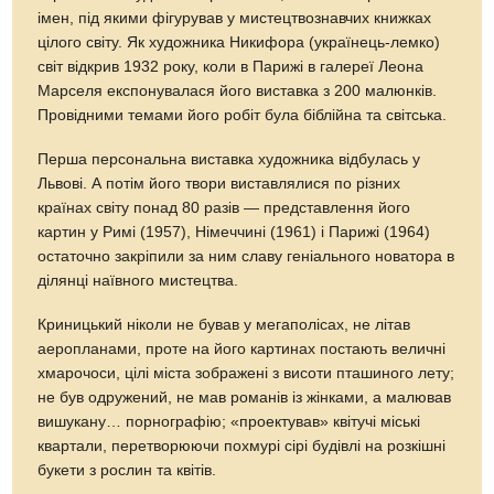
імен, під якими фігурував у мистецтвознавчих книжках
цілого світу. Як художника Никифора (українець-лемко)
світ відкрив 1932 року, коли в Парижі в галереї Леона
Марселя експонувалася його виставка з 200 малюнків.
Провідними темами його робіт була біблійна та світська.
Перша персональна виставка художника відбулась у
Львові. А потім його твори виставлялися по різних
країнах світу понад 80 разів — представлення його
картин у Римі (1957), Німеччині (1961) і Парижі (1964)
остаточно закріпили за ним славу геніального новатора в
ділянці наївного мистецтва.
Криницький ніколи не бував у мегаполісах, не літав
аеропланами, проте на його картинах постають величні
хмарочоси, цілі міста зображені з висоти пташиного лету;
не був одружений, не мав романів із жінками, а малював
вишукану… порнографію; «проектував» квітучі міські
квартали, перетворюючи похмурі сірі будівлі на розкішні
букети з рослин та квітів.