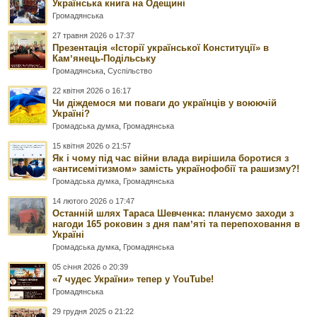
Українська книга на Одещині
Громадянська
27 травня 2026 о 17:37
Презентація «Історії української Конституції» в
Камʼянець-Подільську
Громадянська
,
Суспільство
22 квітня 2026 о 16:17
Чи діждемося ми поваги до українців у воюючій
Україні?
Громадська думка
,
Громадянська
15 квітня 2026 о 21:57
Як і чому під час війни влада вирішила боротися з
«антисемітизмом» замість українофобії та рашизму?!
Громадська думка
,
Громадянська
14 лютого 2026 о 17:47
Останній шлях Тараса Шевченка: плануємо заходи з
нагоди 165 роковин з дня памʼяті та перепоховання в
Україні
Громадська думка
,
Громадянська
05 січня 2026 о 20:39
«7 чудес України» тепер у YouTube!
Громадянська
29 грудня 2025 о 21:22