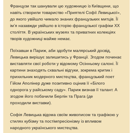
Французи так шанували цю художницю із Київщини, що
навіть створили товариство «Приятелі Софії Левицької»,
до якого увійшло чимало знаних французьких митців. Її
ім’я назавжди увійшло в історію французької графіки ХХ
століття. В українських музеях та приватних колекціях
творів художниці майже немає.
Поїхавши в Париж, аби здобути малярський досвід,
Левицька вирішує залишитись у Франції. Згодом починає
виставляти свої роботи у відомому Осінньому салоні. Її
картини знаходять схвальні відгуки, зокрема критик і
прихильник модерного мистецтва, французький поет
Гійом Аполінер дуже позитивно оцінив її «Білого
однорога у райському саду». Париж визнав її талант. А
згодом його побачили Берлін та Прага (де
проходили виставки).
Софія Левицька відома своїм живописом та графікою у
стилях кубізму та постімпресіонізму із впливом
народного українського мистецтва.