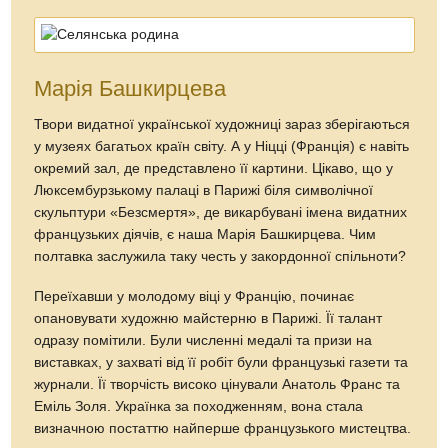
Марія Башкирцева
Твори видатної української художниці зараз зберігаються
у музеях багатьох країн світу. А у Ніцці (Франція) є навіть
окремий зал, де представлено її картини. Цікаво, що у
Люксембурзькому палаці в Парижі біля символічної
скульптури «Безсмертя», де викарбувані імена видатних
французьких діячів, є наша Марія Башкирцева. Чим
полтавка заслужила таку честь у закордонної спільноти?
Переїхавши у молодому віці у Францію, починає
опановувати художню майстерню в Парижі. Її талант
одразу помітили. Були численні медалі та призи на
виставках, у захваті від її робіт були французькі газети та
журнали. Її творчість високо цінували Анатоль Франс та
Еміль Золя. Українка за походженням, вона стала
визначною постаттю найперше французького мистецтва.