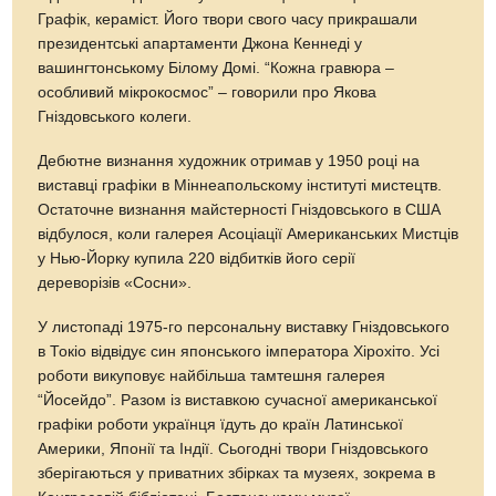
Графік, кераміст. Його твори свого часу прикрашали
президентські апартаменти Джона Кеннеді у
вашингтонському Білому Домі. “Кожна гравюра –
особливий мікрокосмос” – говорили про Якова
Гніздовського колеги.
Дебютне визнання художник отримав у 1950 році на
виставці графіки в Міннеапольскому інституті мистецтв.
Остаточне визнання майстерності Гніздовського в США
відбулося, коли галерея Асоціації Американських Мистців
у Нью-Йорку купила 220 відбитків його серії
дереворізів «Сосни».
У листопаді 1975-го персональну виставку Гніздовського
в Токіо відвідує син японського імператора Хірохіто. Усі
роботи викуповує найбільша тамтешня галерея
“Йосейдо”. Разом із виставкою сучасної американської
графіки роботи українця їдуть до країн Латинської
Америки, Японії та Індії. Сьогодні твори Гніздовського
зберігаються у приватних збірках та музеях, зокрема в