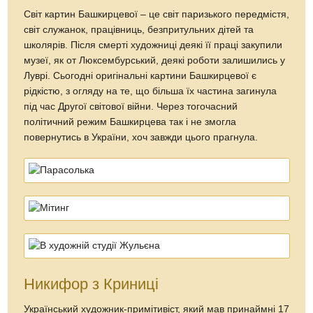
Світ картин Башкирцевої – це світ паризького передмістя,
світ служанок, працівниць, безпритульних дітей та
школярів. Після смерті художниці деякі її праці закупили
музеї, як от Люксембурський, деякі роботи залишились у
Луврі. Сьогодні оригінальні картини Башкирцевої є
рідкістю, з огляду на те, що більша їх частина загинула
під час Другої світової війни. Через тогочасний
політичний режим Башкирцева так і не змогла
повернутись в України, хоч завжди цього прагнула.
Никифор з Криниці
Український художник-примітивіст, який мав принаймні 17