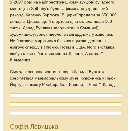
У 2007 році на найпрестижнішиому аукціоні сучасного
мистецтва Sotheby’s було зафіксовано український
рекорд. Картину Бурлюка “В церкві”продали за 650 000
доларів. Цікаво, що її стартова ціна склала лише 160
тисяч. Давид Бурлюк (народився на Сумщині) –
художник-футурист, ідеолог авангардизму у живописі.
Не бажаючи миритись з більшовицькою ідеологією,
емігрує спершу в Японію. Потім в США. Його виставки
відбувалися в багатьох містах Європи, Австралії
й Америки.
Сьогодні основна частина творів Давида Бурлюка
зберігається у меморіальному музеї художника у Нью-
Йорку, а також у Росії, країнах Європи, в Японії, Канаді.
Софія Левицька