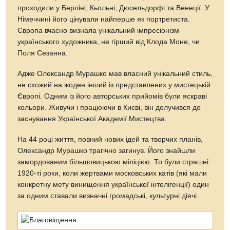
проходили у Берліні, Кьольні, Дюсельдорфі та Венеції. У
Німеччині його цінували найперше як портретиста.
Європа вчасно визнала унікальний імпресіонізм
українського художника, не гірший від Клода Моне, чи
Поля Сезанна.
Адже Олександр Мурашко мав власний унікальний стиль,
не схожий на жоден інший із представлених у мистецькій
Європі. Одним із його авторських прийомів були яскраві
кольори. Живучи і працюючи в Києві, він долучився до
заснування Української Академії Мистецтва.
На 44 році життя, повний нових ідей та творчих планів,
Олександр Мурашко трагічно загинув. Його знайшли
замордованим більшовицькою міліцією. То були страшні
1920-ті роки, коли жертвами московських катів (які мали
конкретну мету винищення української інтелігенції) один
за одним ставали визначні громадські, культурні діячі.