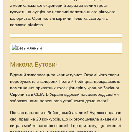
американські колекціонери й зараз за великі гроші
купують на аукціонах невеликі полотна цього рішучого
колориста. Оригінальні картини Неділка сьогодні є
великою рідкістю.
Микола Бутович
Відомий живописець та карикатурист. Окремі його твори
перебувають в галереях Праги й Лейпціга, прикрашають
помешкання приватних колекціонерів у країнах Західної
Європи та в США. В Україні відомий насамперед своїми
зображеннями персонажів української демонології.
Під час навчання в Лейпцігській академії Бурлюк подавав
свої праці на 20 конкурсів, що їх оголошувала академія, і
виграв майже всі перші премії. І це при тому, що німецькі