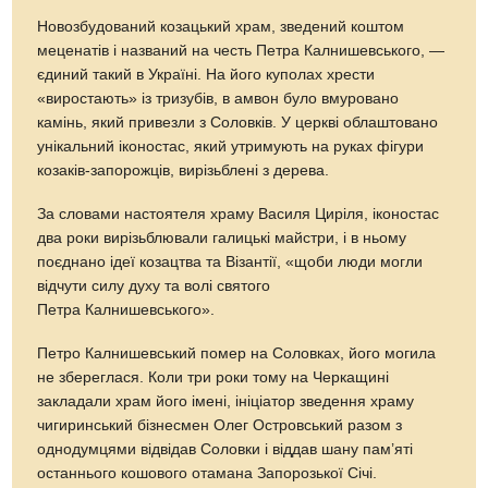
Новозбудований козацький храм, зведений коштом
меценатів і названий на честь Петра Калнишевського, —
єдиний такий в Україні. На його куполах хрести
«виростають» із тризубів, в амвон було вмуровано
камінь, який привезли з Соловків. У церкві облаштовано
унікальний іконостас, який утримують на руках фігури
козаків-запорожців, вирізьблені з дерева.
За словами настоятеля храму Василя Циріля, іконостас
два роки вирізьблювали галицькі майстри, і в ньому
поєднано ідеї козацтва та Візантії, «щоби люди могли
відчути силу духу та волі святого
Петра Калнишевського».
Петро Калнишевський помер на Соловках, його могила
не збереглася. Коли три роки тому на Черкащині
закладали храм його імені, ініціатор зведення храму
чигиринський бізнесмен Олег Островський разом з
однодумцями відвідав Соловки і віддав шану пам’яті
останнього кошового отамана Запорозької Січі.