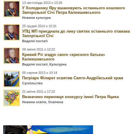
13 листопада 2013 о 13:26
У Холодному Яру вшановують останнього кошового
Запорозької Січі Петра Калнишевського
Новини культури
25 грудня 2014 о 15:31
УПЦ МП приєднала до лику святих останнього отамана
Запорізької Січі
Видатні постаті
09 липня 2011 о 12:22
Кривий Ріг згадує свого «хресного батька»
Калнишевського
Видатні постаті
,
Культурна
05 серпня 2013 о 10:14
Патріарх Філарет освятив Свято-Андріївський храм
Суспільство
21 квітня 2011 о 17:22
Визначено перможця конкурсу імені Петра Яцика
Новини освіти
,
Освічена