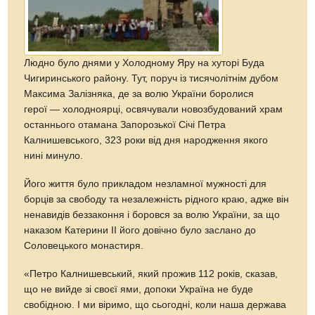
Людно було днями у Холодному Яру на хуторі Буда
Чигиринського району. Тут, поруч із тисячолітнім дубом
Максима Залізняка, де за волю України боролися
герої — холодноярці, освячували новозбудований храм
останнього отамана Запорозької Січі Петра
Калнишевського, 323 роки від дня народження якого
нині минуло.
Його життя було прикладом незламної мужності для
борців за свободу та незалежність рідного краю, адже він
ненавидів беззаконня і боровся за волю України, за що
наказом Катерини ІІ його довічно було заслано до
Соловецького монастиря.
«Петро Калнишевський, який прожив 112 років, сказав,
що не вийде зі своєї ями, допоки Україна не буде
свобідною. І ми віримо, що сьогодні, коли наша держава