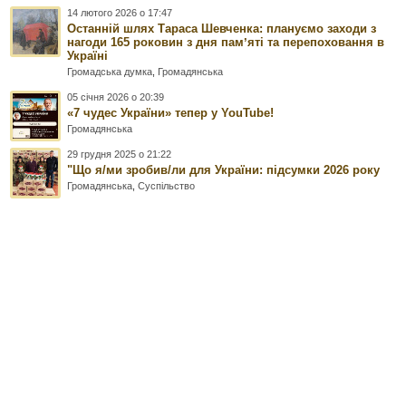
14 лютого 2026 о 17:47
Останній шлях Тараса Шевченка: плануємо заходи з
нагоди 165 роковин з дня памʼяті та перепоховання в
Україні
Громадська думка
,
Громадянська
05 січня 2026 о 20:39
«7 чудес України» тепер у YouTube!
Громадянська
29 грудня 2025 о 21:22
"Що я/ми зробив/ли для України: підсумки 2026 року
Громадянська
,
Суспільство