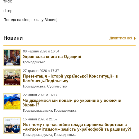
тиск:
вітер:
Погода на
sinoptik.ua
у Вінниці
Новини
Дивитися всі
08 червня 2026 о 16:34
Українська книга на Одещині
Громадянська
27 травня 2026 о 17:37
Презентація «Історії української Конституції» в
Камʼянець-Подільську
Громадянська
,
Суспільство
22 квітня 2026 о 16:17
Чи діждемося ми поваги до українців у воюючій
Україні?
Громадська думка
,
Громадянська
15 квітня 2026 о 21:57
Як і чому під час війни влада вирішила боротися з
«антисемітизмом» замість українофобії та рашизму?!
Громадська думка
,
Громадянська