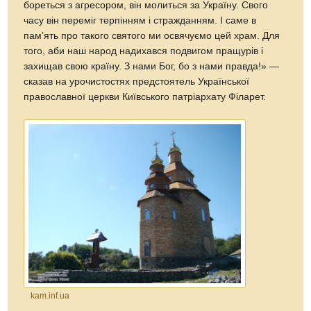
бореться з агресором, він молиться за Україну. Свого
часу він переміг терпінням і стражданням. І саме в
пам’ять про такого святого ми освячуємо цей храм. Для
того, аби наш народ надихався подвигом пращурів і
захищав свою країну. З нами Бог, бо з нами правда!» —
сказав на урочистостях предстоятель Української
православної церкви Київського патріархату Філарет.
kam.inf.ua