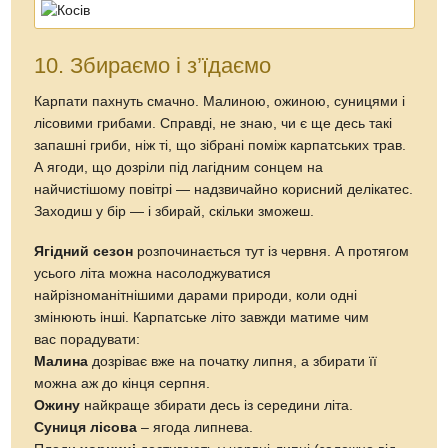
Заходиш у бір — і збирай, скільки зможеш.
Ягідний сезон
розпочинається тут із червня. А протягом
усього літа можна насолоджуватися
найрізноманітнішими дарами природи, коли одні
змінюють інші. Карпатське літо завжди матиме чим
вас порадувати:
Малина
дозріває вже на початку липня, а збирати її
можна аж до кінця серпня.
Ожину
найкраще збирати десь із середини літа.
Суниця лісова
– ягода липнева.
Плоди
чорниці
достигають у червні-липні (залежно від
кількості тепла і дощів).
Журавлину
збирають аж у вересні, навіть тоді, коли
показуються перші приморозки.
Також десь із середини літа у Карпатах розпочинаються
чудовий
грибний сезон
. Симпатичні лисички, опеньки,
підберезники, грузді, сироїжки чекають вас під листям та
біля дерев. А найбільшою пошаною, безперечно,
користується грибний король – білий гриб.