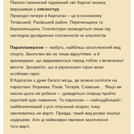
Пізнати таємничий підземний світ Карпат можна,
вирушивши у
спелеотур
.
Природні печери в Карпатах – це в основному
Тячівський, Рахівський район, Перечинщина та
Березнянщина. Спелеотури проводяться лише під
наглядом досвідчених спелеологів чи альпіністів.
Парапланеризм
— мабуть, найбільш захоплюючий вид
спорту. Захоплює він не лише відчуттями, а й
краєвидами, що відкриваються перед тобою з величезної
висоти. Зрозуміло, що в українських горах вони
особливо гарні.
В Карпатах є дуже багато місць, де можна політати на
параплані: Боржава, Рахів, Татарів, Славське… Якщо ви
ніколи цього не робили — доведеться спершу пройти
короткий курс навчання. Та параплан — найнадійніший і
найбезпечніший з усіх літальний апарат, тому
хвилюватись не варто. Правда, такий вид розваг коштує
недешево. Але ці неймовірні хвилини захоплення
того варті.