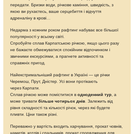
передати. Бризки води, річкове каміння, швидкість, з
якою ви рухаєтесь, ваше серцебиття і відчуття
адреналіну в крові…
Недарма з кожним роком рафтинг набуває все більшої
популярності у всьому світі.
Спробуйте сплав Карпатською річкою, якщо цього разу
не бажаєте обмежуватися спокійним відпочинком і
звичними екскурсіями, а прагнете активності та
справжніх пригод.
Найекстримальніший рафтинг в Україні — це річки
Черемош, Прут, Дністер. Усі вони протікають
через Карпати.
Сплав річкою може поміститися в
одноденний тур
, а
може тривати
більше чотирьох днів
. Залежить від
рівня складності та кількості річок, через які будете
пливти. Ціни також різні.
Переважно у вартість входить харчування, прокат човнів,
наметів, котлів і спальників, прокат спорядження для