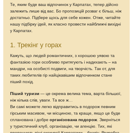
Те, яким буде ваш відпочинок у Карпатах, тепер дійсно
залежить лише від вас. Бо пропозицій розваг є більш, ніж
достатньо. Підбере щось для себе кожен. Отже, читайте
нашу підбірку ідей, як класно провести найближчі вихідні
у Карпатах.
1. Трекінг у горах
Кажуть, що людей романтичних, з хорошою уявою та
фантазією гори особливо притягують і надихають – на
мандри, на особисті подвиги, на творчість. Так от, для
таких любителів гір найцікавішим відпочинком стане
піший похід.
Піший туризм
— це окрема велика тема, варта більшої,
ніж кілька слів, уваги. Та все ж…
Ви самі можете легко відправитись в подорож певним
гірським масивом, чи місциною, та краще, якщо це буде
спланована і добре
організована подорож
. Зверніться
у туристичний клуб, організацію, чи агенцію. Тих, які
пропонують піші екскурсії Карпатами – безліч. Розробка