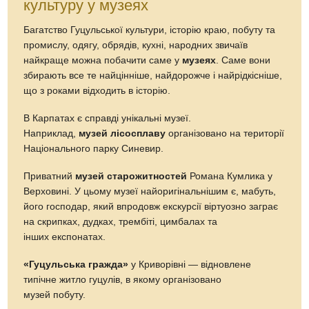
культуру у музеях
Багатство Гуцульської культури, історію краю, побуту та
промислу, одягу, обрядів, кухні, народних звичаїв
найкраще можна побачити саме у
музеях
. Саме вони
збирають все те найцінніше, найдорожче і найрідкісніше,
що з роками відходить в історію.
В Карпатах є справді унікальні музеї.
Наприклад,
музей лісосплаву
організовано на території
Національного парку Синевир.
Приватний
музей старожитностей
Романа Кумлика у
Верховині. У цьому музеї найоригінальнішим є, мабуть,
його господар, який впродовж екскурсії віртуозно заграє
на скрипках, дудках, трембіті, цимбалах та
інших експонатах.
«Гуцульська гражда»
у Криворівні — відновлене
типічне житло гуцулів, в якому організовано
музей побуту.