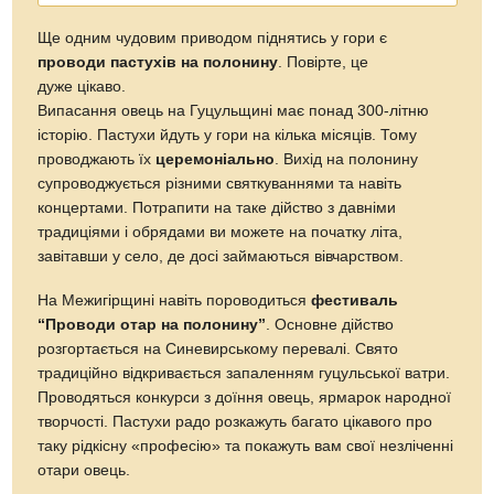
Ще одним чудовим приводом піднятись у гори є
проводи пастухів на полонину
. Повірте, це
дуже цікаво.
Випасання овець на Гуцульщині має понад 300-літню
історію. Пастухи йдуть у гори на кілька місяців. Тому
проводжають їх
церемоніально
. Вихід на полонину
супроводжується різними святкуваннями та навіть
концертами. Потрапити на таке дійство з давніми
традиціями і обрядами ви можете на початку літа,
завітавши у село, де досі займаються вівчарством.
На Межигірщині навіть пороводиться
фестиваль
“Проводи отар на полонину”
. Основне дійство
розгортається на Синевирському перевалі. Свято
традиційно відкривається запаленням гуцульської ватри.
Проводяться конкурси з доїння овець, ярмарок народної
творчості. Пастухи радо розкажуть багато цікавого про
таку рідкісну «професію» та покажуть вам свої незліченні
отари овець.