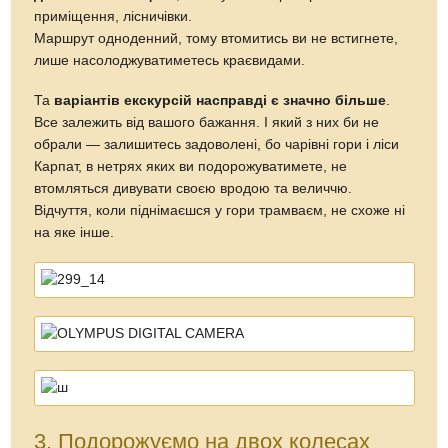
приміщення, лісничівки.
Маршрут одноденний, тому втомитись ви не встигнете,
лише насолоджуватиметесь краєвидами.
Та
варіантів екскурсій насправді є значно більше
.
Все залежить від вашого бажання. І який з них би не
обрали — залишитесь задоволені, бо чарівні гори і ліси
Карпат, в нетрях яких ви подорожуватимете, не
втомляться дивувати своєю вродою та величчю.
Відчуття, коли піднімаєшся у гори трамваєм, не схоже ні
на яке інше.
3. Подорожуємо на двох колесах