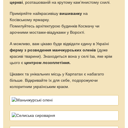
цього є
центром лозоплетіння.
Цікавих та унікальних місць у Карпатах є набагато
більше. Відкривайте їх для себе, подорожуючи
колоритним українським краєм.
10. Збираємо і з’їдаємо
Карпати пахнуть смачно. Малиною, ожиною, суницями і
лісовими грибами. Справді, не знаю, чи є ще десь такі
запашні гриби, ніж ті, що зібрані поміж карпатських трав.
А ягоди, що дозріли під лагідним сонцем на
найчистішому повітрі — надзвичайно корисний делікатес.