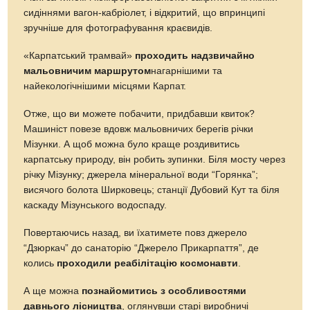
сидіннями вагон-кабріолет, і відкритий, що впринципі
зручніше для фотографування краєвидів.
«Карпатський трамвай»
проходить надзвичайно
мальовничим маршрутом
нагарнішими та
найекологічнішими місцями Карпат.
Отже, що ви можете побачити, придбавши квиток?
Машиніст повезе вдовж мальовничих берегів річки
Мізунки. А щоб можна було краще роздивитись
карпатську природу, він робить зупинки. Біля мосту через
річку Мізунку; джерела мінеральної води “Горянка”;
висячого болота Ширковець; станції Дубовий Кут та біля
каскаду Мізунського водоспаду.
Повертаючись назад, ви їхатимете повз джерело
“Дзюркач” до санаторію “Джерело Прикарпаття”, де
колись
проходили реабілітацію космонавти
.
А ще можна
познайомитись з особливостями
давнього лісництва
, оглянувши старі виробничі