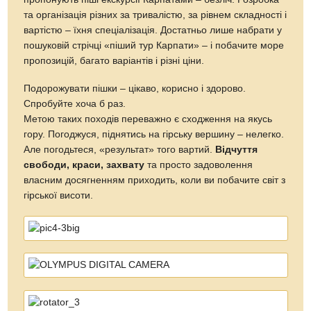
та організація різних за тривалістю, за рівнем складності і
вартістю – їхня спеціалізація. Достатньо лише набрати у
пошуковій стрічці «піший тур Карпати» – і побачите море
пропозицій, багато варіантів і різні ціни.
Подорожувати пішки – цікаво, корисно і здорово.
Спробуйте хоча б раз.
Метою таких походів переважно є сходження на якусь
гору. Погоджуся, піднятись на гірську вершину – нелегко.
Але погодьтеся, «результат» того вартий.
Відчуття
свободи, краси, захвату
та просто задоволення
власним досягненням приходить, коли ви побачите світ з
гірської висоти.