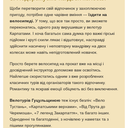
Щоби перетворити свій відпочинок у захоплюючою
пригоду, потрібне одне чарівне вміння —
їздити на
велосипеді.
У тому, що все так просто, ви зможете
переконатись, одного разу вирушивши у велотур
Карпатами. І хоча багатьох сама думка про важкі гірські
підйоми і круті схили лякає і відштовхує, насправді
здійснити насичену і неповторну мандрівку на двох
колесах може навіть непідготовлений новачок.
Просто берете велосипед на прокат вже на місці і
досвідчений інструктор допоможе вам освоїтись.
Найлегше скористатись одним з вже розроблених
класичних турів від організаторів такого відпочинку.
Романтику та яскраві емоції обіцяють всі без виключення.
Велотурів Гуцульщиною
теж існує безліч: «Вело
Тустань», «Карпатськими верхами», «Від Прута до
Черемоша», «7 легенд Закарпаття», та багато інших.
Одноденні та багатоденні, з ночівлею у наметах та з
пішими прогулянками.