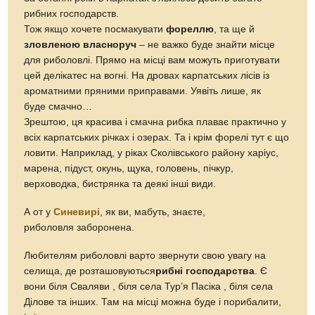
рибних господарств.
Тож якщо хочете посмакувати
фореллю
, та ще й
зловленою власноруч
– не важко буде знайти місце
для риболовлі. Прямо на місці вам можуть приготувати
цей делікатес на вогні. На дровах карпатських лісів із
ароматними пряними приправами. Уявіть лише, як
буде смачно…
Зрештою, ця красива і смачна рибка плаває практично у
всіх карпатських річках і озерах. Та і крім форелі тут є що
ловити. Наприклад, у ріках Сколівського району харіус,
марена, підуст, окунь, щука, головень, пічкур,
верховодка, бистрянка та деякі інші види.
А от у
Синевирі
, як ви, мабуть, знаєте,
риболовля заборонена.
Любителям риболовлі варто звернути свою увагу на
селища, де розташовуються
рибні господарства
. Є
вони біля Сваляви , біля села Тур’я Пасіка , біля села
Ділове та інших. Там на місці можна буде і порибалити,