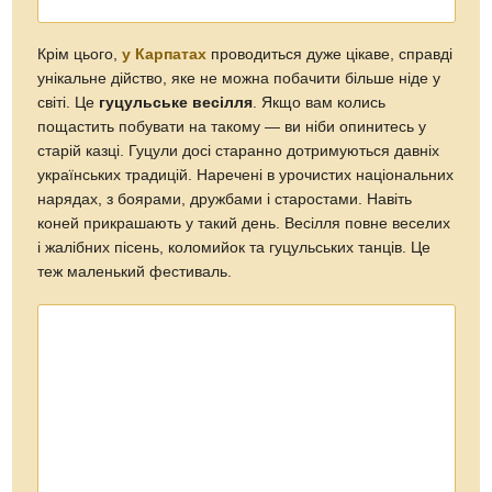
Ми вже розповідали про те, що Карпати мають особливу,
свою породу коней — гуцулик. Це
рідкісна
, при чому й
найдавніша українська порода коней
, що
відрізняється особливою витривалістю та вмінням
пробиратись поміж гір завдяки особливій будові тіла,
кінцівок. Коні низькі, кремезні, витривалі, та надзвичайно
мирні. Гуцулик просто не може не сподобатись тим, хто
любить тварин.
Загалом верхова їзда є дуже корисною для здоров’я.
Вона тренує рівновагу, м’язи, покращує загальний тонус
тіла.
Іпотерапія
(лікування верховою їздою) у нашій
країні належить до нетрадиційної медицини. Але у
багатьох країнах, наприклад, у Німеччині цю процедуру
відносять до загальноприйнятих
методів лікування
.
Перелічувати заклади, що надають
послуги з верхової
їзди
було б зайвим, адже практично у кожному селищі чи
містечку вам запропонують кінні прогулянки як спеціальні
господарства та готелі, так і просто місцеві жителі. Вони
розводять коней для власних господарських потреб і крім