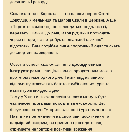
досягнень і рекордів.
Скелелазіння в Карпатах — це на сам перед Скелі
Довбуша, Ямельниця та Цапові Скали в Церківні. А ще
«Перетяте каміння», що знаходиться недалеко від
перевалу Німчич. До речі, маршрут, який проходить
через ці гори, не потребує спеціальної фізичної
підготовки. Вам потрібен лише спортивний одяг та снага
до спортивних звершень.
Освоїти основи скелелазіння
із досвідченими
інструкторами
і спеціальним спорядженням можна
протягом лише одного дня. Такий вид активного
відпочинку включають багато комбінованих турів та
навіть турів вихідного дня.
Тому у Заняття із скелелазіння також можуть бути
частиною програми походів та екскурсій
. Це,
безумовно додає їм оригінальності і урізноманітнює.
Навіть не претендуючи на спортивні досягнення та
надмірний екстрим, ви приємно проведете час,
отримаєте неповторні позитивні враження.