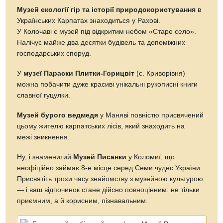
Музей екології гір та історії природокористування
в
Українських Карпатах знаходиться у Рахові.
У Колочаві є музей під відкритим небом «Старе село».
Налічує майже два десятки будівель та допоміжних
господарських споруд.
У
музеї Параски Плитки-Горицвіт
(с. Криворівня)
можна побачити дуже красиві унікальні рукописні книги
славної гуцулки.
Музей бурого ведмедя
у Маняві повністю присвячений
цьому жителю карпатських лісів, який знаходить на
межі зникнення.
Ну, і знаменитий
Музей Писанки
у Коломиї, що
неофіційно займає 8-е місце серед Семи чудес України.
Присвятіть трохи часу знайомству з музейною культурою
— і ваш відпочинок стане дійсно повноцінним: не тільки
приємним, а й корисним, пізнавальним.