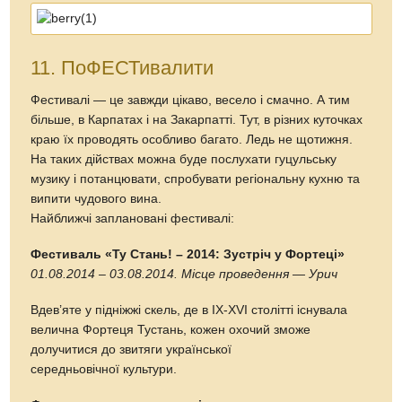
Фестиваль тушкованого півня
04.08.2014 Місце проведення — Косонь
Це цікаве кулінарне дійство, захоплююче змагання
домашніх майстрів смаку. Головна страва, яку готують
тут — тушкований півень. Протягом дня відбувається
основний конкурс, на якому можна познайомитися з
унікальними рецептами приготування цього
косонського делікатесу.
Фестиваль “Довбуш-фест”
24.08.2014 Місце проведення — Івано-Франківськ
Цей захід планується провести вперше. “Довбуш-фест”
задумується як спортивно-музичне етнографічне свято.