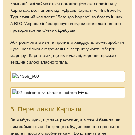
Компанії, які займаються організацією скелелазіння у
Карпатах, це, наприклад, «Драйв Карпати», «Іrit trevel»,
Туристичний комплекс “Легенда Карпат” та багато інших.
А ВГО “Адреналін” запрошує на курси скелелазіння, що
проводяться на Скелях Довбуша.
Аби розім’яти м’язи та прогнати хандру, а, може, зробити
щось настільки екстремальне вперше у житті, оберіть
маршрут Карпатами, що включає підкорення гірських
вершин силою власного тіла.
6. Перепливти Карпати
Ви мабуть чули, що таке
рафтинг
, а може й бачили, як
ним займаються. Та краще забудьте все, що про нього
знаєте і просто спробуйте самі. Бо ці відчуття не