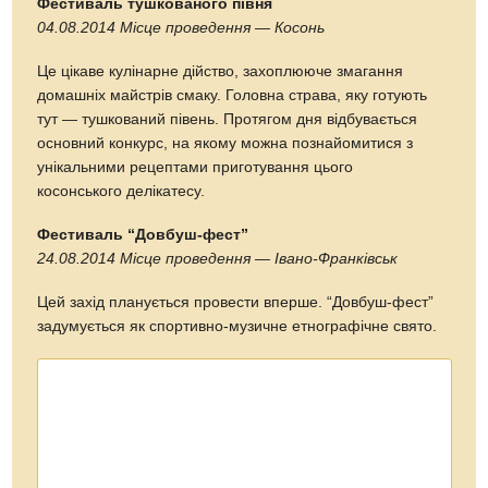
Крім цього,
у Карпатах
проводиться дуже цікаве, справді
унікальне дійство, яке не можна побачити більше ніде у
світі. Це
гуцульське весілля
. Якщо вам колись
пощастить побувати на такому — ви ніби опинитесь у
старій казці. Гуцули досі старанно дотримуються давніх
українських традицій. Наречені в урочистих національних
нарядах, з боярами, дружбами і старостами. Навіть