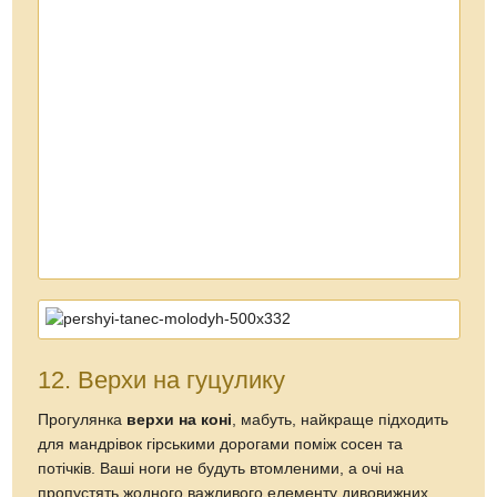
Джерело:
Україна туристична
Розділи:
Туристичні новини
6 серпня
Інші дати
Ілля Буяльський
Розгорнути
Народився Володимир Фатальчук
Пов’язані Новини
07 листопада 2011 о 14:10
Плюси зимового відпочинку в Карпатах
Туристичні новини
,
Туристична
17 квітня 2015 о 12:43