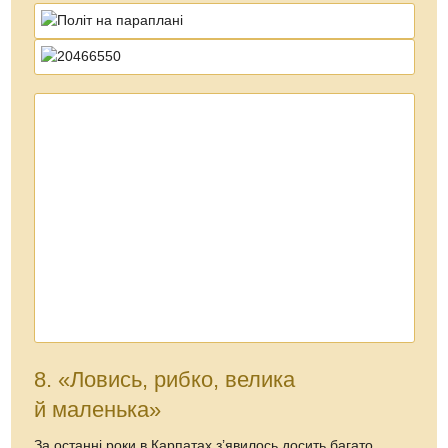
8. «Ловись, рибко, велика
й маленька»
За останні роки в Карпатах з’явилось досить багато