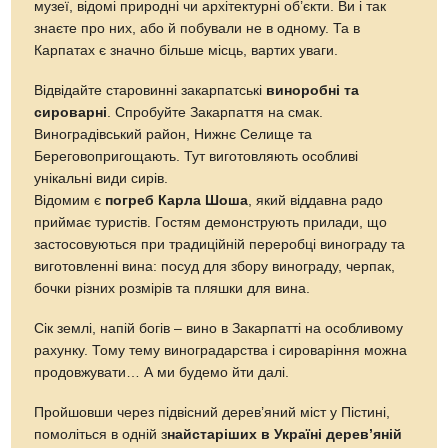
приймає туристів. Гостям демонструють прилади, що
застосовуються при традиційній переробці винограду та
виготовленні вина: посуд для збору винограду, черпак,
бочки різних розмірів та пляшки для вина.
Сік землі, напій богів – вино в Закарпатті на особливому
рахунку. Тому тему виноградарства і сироваріння можна
продовжувати… А ми будемо йти далі.
Пройшовши через підвісний дерев’яний міст у Пістині,
помоліться в одній з
найстаріших в Україні дерев’яній
церкві
, розташованій на крутому кам’янистому схилі.
Приміряйте найкрасивішу
вишиванку
на
Косівському ярмарку.
Помилуйтесь архітектурою будинків Космачу чи
арочними мостами-віадуками у Ворохті.
А можливо, вам цікаво буде відвідати єдину в Україні
ферму з розведення манчжурських оленів
(дуже
красиві тварини). Знаходиться вона у селі Іза, яке крім