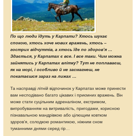
По що люди їдуть у Карпати? Хтось шукає
спокою, хтось хоче нових вражень, хтось –
гострих відчуттів, а хтось їде по здоров’я …
Здається, у Карпатах є все. І все таки. Чим можна
зайнятись у Карпатах влітку? Тут не поплаваєш,
як на морі, і особливо й не засмагнеш, не
покатаєшся зараз на лижах …
Та насправді літній відпочинок у Карпатах може принести
вам несподівано багато цікавих і приємних вражень. Він
може стати суцільним адреналіном, екстримом,
випробуванням на витривалість, пригодами, корисною
пізнавальною мандрівкою або цілющим ковтком
здоров’я, солодкою романтикою, ніжним сном
туманними днями серед гір…