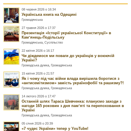
08 червня 2026 о 16:34
Українська книга на Одещині
Громадянська
27 травня 2026 о 17:37
Презентація «Історії української Конституції» в
Камʼянець-Подільську
Громадянська
,
Суспільство
22 квітня 2026 о 16:17
Чи діждемося ми поваги до українців у воюючій
Україні?
Громадська думка
,
Громадянська
15 квітня 2026 о 21:57
Як і чому під час війни влада вирішила боротися з
«антисемітизмом» замість українофобії та рашизму?!
Громадська думка
,
Громадянська
14 лютого 2026 о 17:47
Останній шлях Тараса Шевченка: плануємо заходи з
нагоди 165 роковин з дня памʼяті та перепоховання в
Україні
Громадська думка
,
Громадянська
05 січня 2026 о 20:39
«7 чудес України» тепер у YouTube!