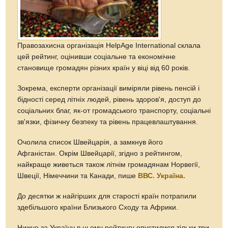
Правозахисна організація HelpAge International склала
цей рейтинг, оцінивши соціальне та економічне
становище громадян різних країн у віці від 60 років.
Зокрема, експерти організації виміряли рівень пенсій і
бідності серед літніх людей, рівень здоров'я, доступ до
соціальних благ, як-от громадського транспорту, соціальні
зв'язки, фізичну безпеку та рівень працевлаштування.
Очолила список Швейцарія, а замкнув його
Афганістан. Окрім Швейцарії, згідно з рейтингом,
найкраще живеться також літнім громадянам Норвегії,
Швеції, Німеччини та Канади, пише
ВВС. Україна.
До десятки ж найгірших для старості країн потрапили
здебільшого країни Близького Сходу та Африки.
Нижче за Україну в цьому рейтингу опустилися тільки три