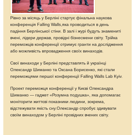
Рівно за місяць у Берліні стартує фінальна наукова
конференція Falling Walls,яка проводиться в день
падіння Берлінської стіни. В залі і журі будуть знамениті
вчені, лідери держав, провідні бізнесмени світу. Трійка
переможців конференції отримує гранти на дослідження
або можливість впровадження своїх винаходів.
Свої винаходи у Берліні представлять й українці
Олександр Шиманко та Оксана Борисенко, які стали
переможцями першої конференції Falling Walls Lab Kyiv.
Проект переможця конференції у Києві Олександра
Шиманко — гаджет «Розумна подушка», яка допомагає
моніторити життєві показники людини, зокрема,
відстежувати якість сну.Олександр спробує здивувати
своїм винаходом у Берліні провідних вчених світу.