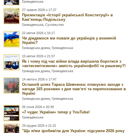
Громадянська
27 травня 2026 о 17:37
Презентація «Історії української Конституції» в
Камʼянець-Подільську
Громадянська
,
Суспільство
22 квітня 2026 о 16:17
Чи діждемося ми поваги до українців у воюючій
Україні?
Громадська думка
,
Громадянська
15 квітня 2026 о 21:57
Як і чому під час війни влада вирішила боротися з
«антисемітизмом» замість українофобії та рашизму?!
Громадська думка
,
Громадянська
14 лютого 2026 о 17:47
Останній шлях Тараса Шевченка: плануємо заходи з
нагоди 165 роковин з дня памʼяті та перепоховання в
Україні
Громадська думка
,
Громадянська
05 січня 2026 о 20:39
«7 чудес України» тепер у YouTube!
Громадянська
29 грудня 2025 о 21:22
"Що я/ми зробив/ли для України: підсумки 2026 року