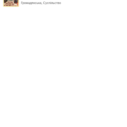
Громадянська
,
Суспільство