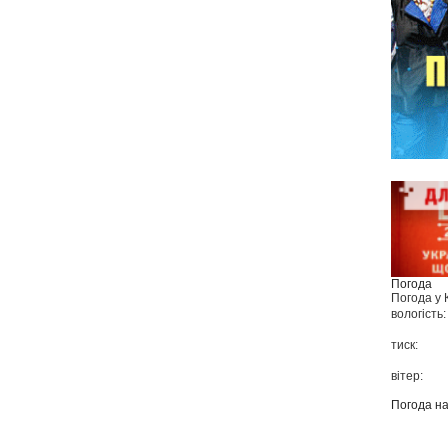
Погода
Погода у
вологість:
тиск:
вітер:
Погода н