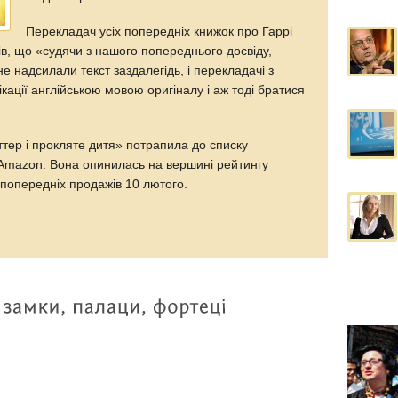
Перекладач усіх попередніх книжок про Гаррі
в, що «судячи з нашого попереднього досвіду,
е надсилали текст заздалегідь, і перекладачі з
ікації англійською мовою оригіналу і аж тоді братися
тер і прокляте дитя» потрапила до списку
 Amazon. Вона опинилась на вершині рейтингу
 попередніх продажів 10 лютого.