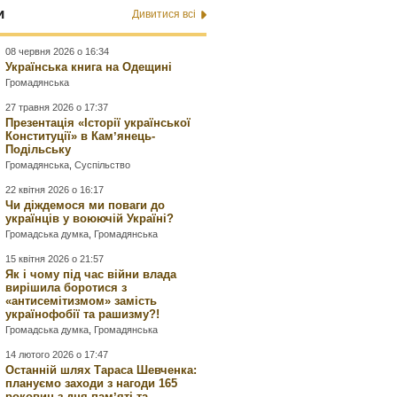
и
Дивитися всі
08 червня 2026 о 16:34
Українська книга на Одещині
Громадянська
27 травня 2026 о 17:37
Презентація «Історії української
Конституції» в Камʼянець-
Подільську
Громадянська
,
Суспільство
22 квітня 2026 о 16:17
Чи діждемося ми поваги до
українців у воюючій Україні?
Громадська думка
,
Громадянська
15 квітня 2026 о 21:57
Як і чому під час війни влада
вирішила боротися з
«антисемітизмом» замість
українофобії та рашизму?!
Громадська думка
,
Громадянська
14 лютого 2026 о 17:47
Останній шлях Тараса Шевченка:
плануємо заходи з нагоди 165
роковин з дня памʼяті та