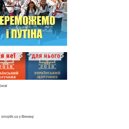
Києві
а
sinoptik.ua
у Вінниці