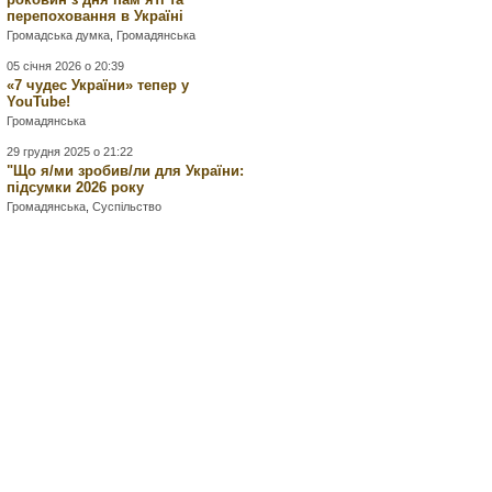
перепоховання в Україні
Громадська думка
,
Громадянська
05 січня 2026 о 20:39
«7 чудес України» тепер у
YouTube!
Громадянська
29 грудня 2025 о 21:22
"Що я/ми зробив/ли для України:
підсумки 2026 року
Громадянська
,
Суспільство