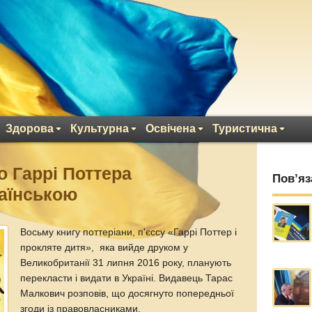
Здорова
Культурна
Освічена
Туристична
о Гаррі Поттера
Пов’яз
аїнською
Восьму книгу поттеріани, п'єссу «Гаррі Поттер і
прокляте дитя», яка вийде друком у
Великобританії 31 липня 2016 року, планують
перекласти і видати в Україні. Видавець Тарас
Малкович розповів, що досягнуто попередньої
згоди із правовласниками.