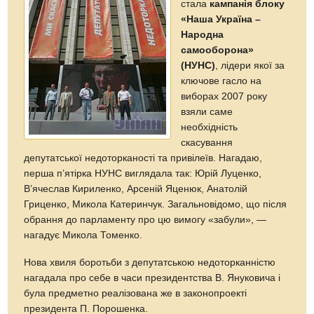
стала
кампанія блоку
«Наша Україна –
Народна
самооборона»
(НУНС)
, лідери якої за
ключове гасло на
виборах 2007 року
взяли саме
необхідність
скасування
депутатської недоторканості та привілеїв. Нагадаю,
перша п’ятірка НУНС виглядала так: Юрій Луценко,
В’ячеслав Кириленко, Арсеній Яценюк, Анатолій
Гриценко, Микола Катеринчук. Загальновідомо, що після
обрання до парламенту про цю вимогу «забули», —
нагадує Микола Томенко.
Нова хвиля боротьби з депутатською недоторканністю
нагадала про себе в часи президентства В. Януковича і
була предметно реалізована же в законопроекті
президента П. Порошенка.