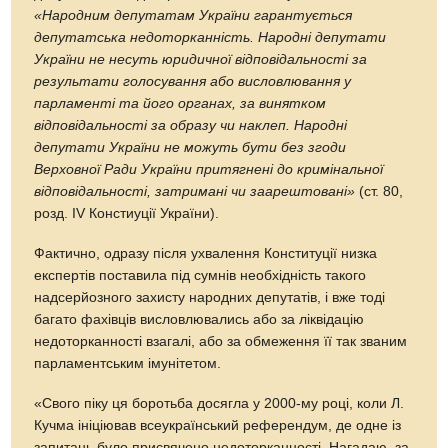
«Народним депутатам України гарантується
депутатська недоторканність. Народні депутати
України не несуть юридичної відповідальності за
результати голосування або висловлювання у
парламенті та його органах, за винятком
відповідальності за образу чи наклеп. Народні
депутати України не можуть бути без згоди
Верховної Ради України притягнені до кримінальної
відповідальності, затримані чи заарештовані»
(ст. 80,
розд. IV Констиуції України).
Фактично, одразу після ухвалення Конституції низка
експертів поставила під сумнів необхідність такого
надсерйозного захисту народних депутатів, і вже тоді
багато фахівців висловлювались або за ліквідацію
недоторканності взагалі, або за обмеження її так званим
парламентським імунітетом.
«Свого піку ця боротьба досягла у 2000-му році, коли Л.
Кучма ініціював всеукраїнський референдум, де одне із
запитань було присвячено недоторканності. Нагадаю, за