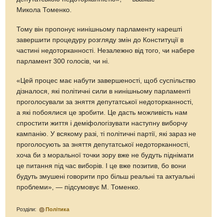
Микола Томенко.
Тому він пропонує нинішньому парламенту нарешті
завершити процедуру розгляду змін до Конституції в
частині недоторканності. Незалежно від того, чи набере
парламент 300 голосів, чи ні.
«Цей процес має набути завершеності, щоб суспільство
дізналося, які політичні сили в нинішньому парламенті
проголосували за зняття депутатської недоторканності,
а які побоялися це зробити. Це дасть можливість нам
спростити життя і деміфологізувати наступну виборчу
кампанію. У всякому разі, ті політичні партії, які зараз не
проголосують за зняття депутатської недоторканності,
хоча би з моральної точки зору вже не будуть піднімати
це питання під час виборів. І це вже позитив, бо вони
будуть змушені говорити про більш реальні та актуальні
проблеми», — підсумовує М. Томенко.
Розділи:
Політика