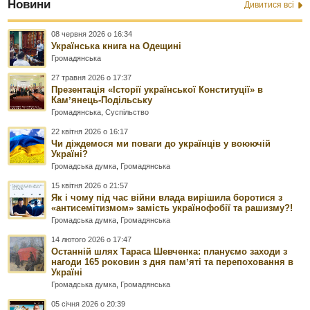
Новини
Дивитися всі
08 червня 2026 о 16:34
Українська книга на Одещині
Громадянська
27 травня 2026 о 17:37
Презентація «Історії української Конституції» в
Камʼянець-Подільську
Громадянська
,
Суспільство
22 квітня 2026 о 16:17
Чи діждемося ми поваги до українців у воюючій
Україні?
Громадська думка
,
Громадянська
15 квітня 2026 о 21:57
Як і чому під час війни влада вирішила боротися з
«антисемітизмом» замість українофобії та рашизму?!
Громадська думка
,
Громадянська
14 лютого 2026 о 17:47
Останній шлях Тараса Шевченка: плануємо заходи з
нагоди 165 роковин з дня памʼяті та перепоховання в
Україні
Громадська думка
,
Громадянська
05 січня 2026 о 20:39