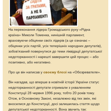
На переконання лідера Громадського руху «Рідна
країна» Миколи Томенка, нинішній парламент,
враховуючи обіцянки своїх лідерів (а це означає –
обіцянки усіх партій, усіх теперішніх народних депутатів),
зобов’язаний повернутися до теми ліквідації депутатської
недоторканності і нарешті завершити цей процес – або
позитивно, або негативно.
Про це він написав у
своєму блозі
на «Обозревателе».
Він нагадав, що вперше в новітній історії України статус
недоторканності депутати отримали з ухваленням
Конституції 28 червня 1996 року, тобто 20 років тому.
Отож, в Основному Законі, незалежно від тих змін, які
вносилися до Конституції, досі залишилась стаття щодо
депутатської недоторканності. Вона звучить так: