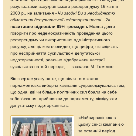
результатами всеукраїнського референдуму 16 квітня
2000 р., на запитання
«Чи згодні Ви з необхідністю
обмеження депутатської недоторканності…?»
позитивно відповіли 89% громадян.
Можна довго
говорити про недемократичність проведення цього
референдуму чи використання адміністративного
ресурсу, але цілком очевидно, що цифри, які свідчать
про несприйняття суспільством депутатської
недоторканності, реально відображали настрої
суспільства на той період», — зазначає М. Томенко.
Він звертає увагу на те, що після того кожна
парламентська виборча кампанія супроводжувалась тим,
що одна, дві чи більше політичних сил брали на себе
зобов’язання, прийшовши до парламенту, ліквідувати
депутатську недоторканність.
«Найвиразнішою в
цьому сенсі кампанією
за останній період