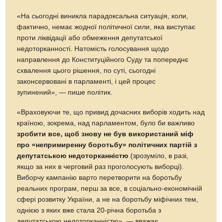
«На сьогодні виникла парадоксальна ситуація, коли,
фактично, немає жодної політичної сили, яка виступає
проти ліквідації або обмеження депутатської
недоторканності. Натомість голосування щодо
направлення до Конституційного Суду та попереднє
схвалення цього рішення, по суті, сьогодні
законсервовані в парламенті, і цей процес
зупинений», — пише політик.
«Враховуючи те, що привид дочасних виборів ходить над
країною, зокрема, над парламентом, було би важливо
зробити все, щоб знову не був використаний міф
про «непримиренну боротьбу» політичних партій з
депутатською недоторканністю
(зрозуміло, в разі,
якщо за них в черговий раз проголосують виборці).
Виборчу кампанію варто перетворити на боротьбу
реальних програм, перш за все, в соціально-економічній
сфері розвитку України, а не на боротьбу міфічних тем,
однією з яких вже стала 20-річна боротьба з
депутатською недоторканністю», — вважає