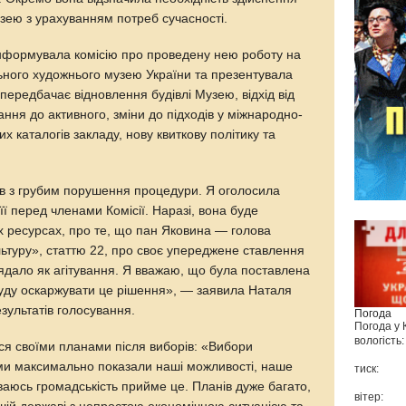
узею з урахуванням потреб сучасності.
інформувала комісію про проведену нею роботу на
льного художнього музею України та презентувала
 передбачає відновлення будівлі Музею, відхід від
ання до активного, зміни до підходів у міжнародно-
их каталогів закладу, нову квиткову політику та
в з грубим порушення процедури. Я оголосила
її перед членами Комісії. Наразі, вона буде
 ресурсах, про те, що пан Яковина — голова
льтуру», статтю 22, про своє упереджене ставлення
лядало як агітування. Я вважаю, що була поставлена
 буду оскаржувати це рішення», — заявила Наталя
зультатів голосування.
Погода
Погода у
вологість:
я своїми планами після виборів: «Вибори
— ми максимально показали наші можливості, наше
тиск:
ваюсь громадськість прийме це. Планів дуже багато,
вітер: