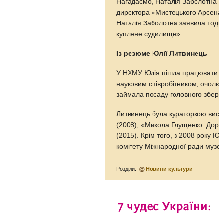
Нагадаємо, Наталія Заболотна 
директора «Мистецького Арсен
Наталія Заболотна заявила тоді
куплене судилище».
Із резюме Юлії Литвинець
У НХМУ Юлія пішла працювати п
науковим співробітником, очол
займала посаду головного збер
Литвинець була кураторкою вис
(2008), «Микола Глущенко. До
(2015). Крім того, з 2008 року
комітету Міжнародної ради музе
Розділи:
Новини культури