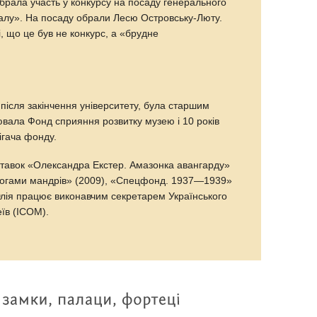
брала участь у конкурсу на посаду генерального
алу». На посаду обрали Лесю Островську-Люту.
, що це був не конкурс, а «брудне
ісля закінчення університету, була старшим
ювала Фонд сприяння розвитку музею і 10 років
ігача фонду.
тавок «Олександра Екстер. Амазонка авангарду»
рогами мандрів» (2009), «Спецфонд. 1937—1939»
 Юлія працює виконавчим секретарем Українського
їв (ICOM).