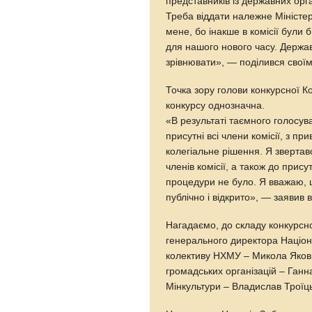
представників із державних ор
Треба віддати належне Міністер
мене, бо інакше в комісії були
для нашого нового часу. Держа
зрівнювати», — поділився свої
Точка зору голови конкурсної Ко
конкурсу однозначна.
«В результаті таємного голосу
присутні всі члени комісії, з 
колегіальне рішення. Я зверта
членів комісії, а також до при
процедури не було. Я вважаю, 
публічно і відкрито», — заявив в
Нагадаємо, до складу конкурсно
генерального директора Націон
колективу НХМУ – Микола Яков
громадських організацій – Ганн
Мінкультури – Владислав Троїц