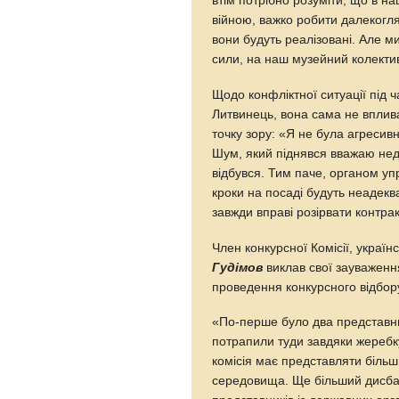
втім потрібно розуміти, що в н
війною, важко робити далекогля
вони будуть реалізовані. Але 
сили, на наш музейний колекти
Щодо конфліктної ситуації під 
Литвинець, вона сама не впливал
точку зору: «Я не була агресив
Шум, який піднявся вважаю недо
відбувся. Тим паче, органом уп
кроки на посаді будуть неадекв
завжди вправі розірвати контрак
Член конкурсної Комісії, украї
Гудімов
виклав свої зауваження
проведення конкурсного відбор
«По-перше було два представники
потрапили туди завдяки жеребк
комісія має представляти більш
середовища. Ще більший дисбал