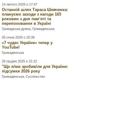
14 лютого 2026 о 17:47
Останній шлях Тараса Шевченка:
плануємо заходи з нагоди 165
роковин з дня памʼяті та
перепоховання в Україні
Громадська думка
,
Громадянська
05 січня 2026 о 20:39
«7 чудес України» тепер у
YouTube!
Громадянська
29 грудня 2025 о 21:22
"Що я/ми зробив/ли для України:
підсумки 2026 року
Громадянська
,
Суспільство