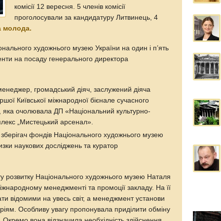
комісії 12 вересня. 5 членів комісії
проголосували за кандидатуру Литвинець, 4
а молода.
нального художнього музею України на один і п’ять
енти на посаду генерального директора
енеджер, громадський діяч, заслужений діяча
ршої Київської міжнародної бієнале сучасного
яка очолювала ДП «Національний культурно-
плекс „Мистецький арсенал».
зберігач фондів Національного художнього музею
изки наукових досліджень та куратор
кту розвитку Національного художнього музею Наталя
іжнародному менеджменті та промоції закладу. На її
ати відомими на увесь світ, а менеджмент установи
еріям. Особливу увагу пропонувала приділити обміну
і. Окремо вона відзначила необхідність здійснення