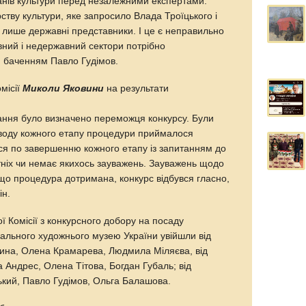
ганів культури перед незалежними експертами.
ству культури, яке запросило Влада Троїцького і
 б лише державні представники. І це є неправильно
вний і недержавний сектори потрібно
м баченням Павло Гудімов.
місії
Миколи Яковини
на результати
вання було визначено переможця конкурсу. Були
приводу кожного етапу процедури приймалося
вся по завершенню кожного етапу із запитанням до
сутніх чи немає якихось зауважень. Зауважень щодо
що процедура дотримана, конкурс відбувся гласно,
ін.
ї Комісії з конкурсного добору на посаду
ального художнього музею України увійшли від
ина, Олена Крамарева, Людмила Міляєва, від
а Андрес, Олена Тітова, Богдан Губаль; від
ький, Павло Гудімов, Ольга Балашова.