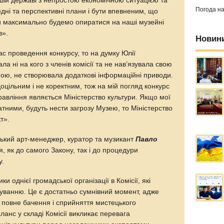
ашій державі з непростою економічною ситуацією та
Погода н
дні та перспективні плани і бути впевненим, що
ми максимально будемо опиратися на наші музейні
в».
Новин
час проведення конкурсу, то на думку Юлії
а ні на кого з членів комісії та не нав’язувала свою
ною, не створювала додаткові інформаційні приводи.
цільним і не коректним, тож на мій погляд конкурс
равління являється Міністерство культури. Якщо мої
атними, будуть нести загрозу Музею, то Міністерство
т».
нський арт-менеджер, куратор та музикант
Павло
, як до самого Закону, так і до процедури
у.
 однієї громадської організації в Комісії, які
уванню. Це є достатньо сумнівний момент, адже
 повне бачення і сприйняття мистецького
анс у складі Комісії викликає перевага