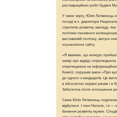
реставраційних робіт будівлі М
У свою чергу, Юлія Литвинець 
посаді в.о. директора Націона
стратегію розвитку закладу, яка
політики пасивного колекціонув
виставковій політиці, випуск нов
осучаснення сайту.
«Я вважаю, що конкурс пройшо
заяву про відвід і оприлюднила 
оприлюднена на інформаційних
Комісії, порушив закон «Про ку
до одного з кандидатів. Це виг
в абсолютно нерівні умови і я
Заболотна після оголошення ре
Сама Юлія Литвинець поділилас
відбулися. І пані Наталя, і я 
бачення розвитку музею. Споді