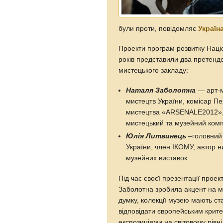
були проти, повідомляє
Україн
Проекти програм розвитку Націо
років представили два претенд
мистецького закладу:
Наталя Заболотна
— арт-м
мистецтв України, комісар Пе
мистецтва «ARSENALE2012», 
мистецький та музейний ком
Юлія Литвинець
–головний 
України, член ІКОМУ, автор н
музейних виставок.
Під час своєї презентації прое
Заболотна зробила акцент на м
думку, колекції музею мають ст
відповідати європейським крит
експозиціями на світовому рівн