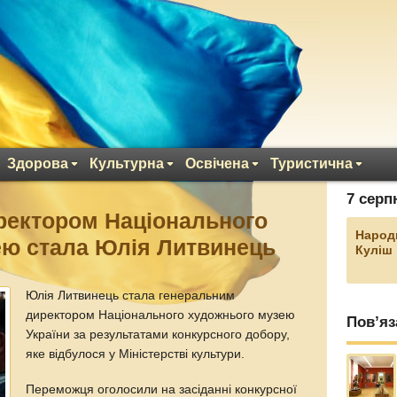
Здорова
Культурна
Освічена
Туристична
7 серп
ректором Національного
Народ
ею стала Юлія Литвинець
Куліш
Юлія Литвинець стала генеральним
директором Національного художнього музею
Пов’яз
України за результатами конкурсного добору,
яке відбулося у Міністерстві культури.
Переможця оголосили на засіданні конкурсної