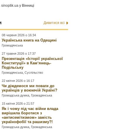
а
sinoptik.ua
у Вінниці
и
Дивитися всі
08 червня 2026 о 16:34
Українська книга на Одещині
Громадянська
27 травня 2026 о 17:37
Презентація «Історії української
Конституції» в Камʼянець-
Подільську
Громадянська
,
Суспільство
22 квітня 2026 о 16:17
Чи діждемося ми поваги до
українців у воюючій Україні?
Громадська думка
,
Громадянська
15 квітня 2026 о 21:57
Як і чому під час війни влада
вирішила боротися з
«антисемітизмом» замість
українофобії та рашизму?!
Громадська думка
,
Громадянська