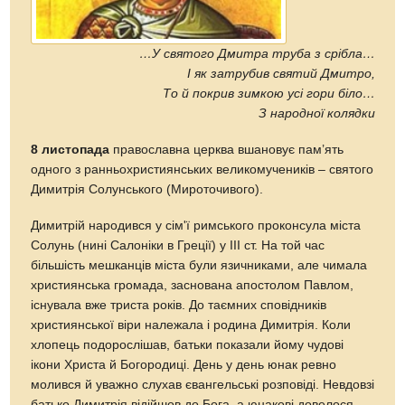
…У святого Дмитра труба з срібла…
І як затрубив святий Дмитро,
То й покрив зимкою усі гори біло…
З народної колядки
8 листопада
православна церква вшановує пам’ять
одного з ранньохристиянських великомучеників – святого
Димитрія Солунського (Мироточивого).
Димитрій народився у сім'ї римського проконсула міста
Солунь (нині Салоніки в Греції) у III ст. На той час
більшість мешканців міста були язичниками, але чимала
християнська громада, заснована апостолом Павлом,
існувала вже триста років. До таємних сповідників
християнської віри належала і родина Димитрія. Коли
хлопець подорослішав, батьки показали йому чудові
ікони Христа й Богородиці. День у день юнак ревно
молився й уважно слухав євангельські розповіді. Невдовзі
батько Димитрія відійшов до Бога, а юнакові довелося