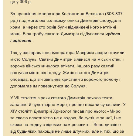
це у 306 р.
За правління імператора Костянтина Великого (306-337
рр.) над могилою великомученика Димитрія спорудили
храм, а через сто років були віднайдені його нетлінні
мощі. Біля гробу святого Димитрія відбувалися
чудеса
і зцілення
.
Так, у час правління імператора Маврикія авари оточили
місто Солунь. Святий Димитрій з’явився на міській стіні, і
вороже військо кинулося втікати. Іншого разу святий
врятував місто від голоду. Житіє святого Димитрія
оповідає, що він звільняв християн з ворожого полону і
допомагав їм повернутися до Солуня.
У VII століття з раки святого Димитрія почало текти
запашне й чудотворне миро, про що писали сучасники. У
XIV столітті Димитрій Хризолог писав про нього: «Миро
за своєю властивістю не є водою, бо густіше за неї, і не
схоже на жодну з відомих нам речовин… Воно дивніше
від будь-яких пахощів не лише штучних, але й тих, що за