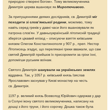
природою створені Богом». Тому великомученика
Димитрія церква вшановує як
Мироточивого.
За припущеннями деяких дослідників, св. Димитрій
міг
походити зі слов’янської родини
, можливо, тому
навіть серед греків у давні часи його вшановували як
патрона слов’ян. У давньоукраїнській літописній традиції
зберігся цікавий епізод – описуючи взяття київським
князем Олегом Константинополя у 907 р., преп. Нестор
Літописець згадує, що перелякані греки вважали, що сам
святий Димитрій прийшов їх присоромити за гріхи їхні,
допомігши руським воїнам.
Святого Димитрія
шанували на українських землях
віддавна. Так, у 1057 р. київський князь Ізяслав
Ярославович заснував у Києві монастир на честь
св. Димитрія.
1197 р. великий князь Всеволод Юрійович одержав у дар
із Солуні ікону святого великомученика, написану на
дошці з його труни, і його сорочку. Дошка також була