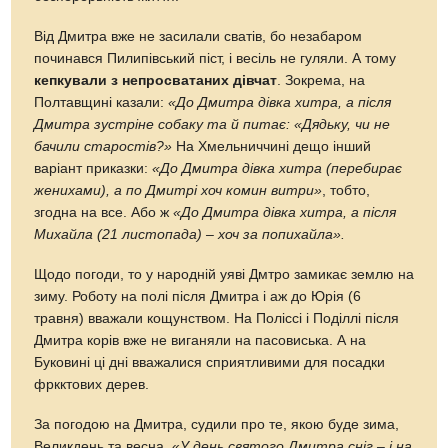
Від Дмитра вже не засилали сватів, бо незабаром
починався Пилипівський піст, і весіль не гуляли. А тому
кепкували з непросватаних дівчат
. Зокрема, на
Полтавщині казали:
«До Дмитра дівка хитра, а після
Дмитра зустріне собаку та й питає: «Дядьку, чи не
бачили старостів?»
На Хмельниччині дещо інший
варіант приказки:
«До Дмитра дівка хитра (перебирає
женихами), а по Дмитрі хоч комин витри»
, тобто,
згодна на все. Або ж
«До Дмитра дівка хитра, а після
Михайла (21 листопада) – хоч за попихайла».
Щодо погоди, то у народній уяві Дмтро замикає землю на
зиму. Роботу на полі після Дмитра і аж до Юрія (6
травня) вважали кощунством. На Поліссі і Поділлі після
Дмитра корів вже не виганяли на пасовиська. А на
Буковині ці дні вважалися сприятливими для посадки
фркктових дерев.
За погодою на Дмитра, судили про те, якою буде зима,
Великдень та весна. «
У день святого Дмитра сніг – і на