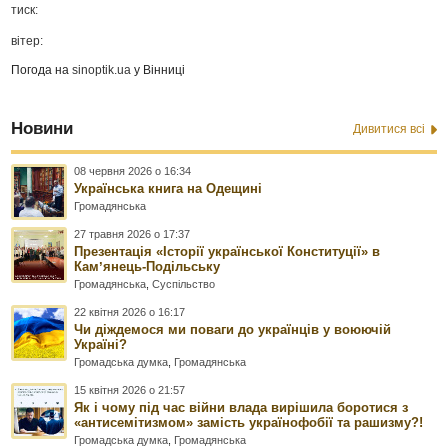
тиск:
вітер:
Погода на
sinoptik.ua
у Вінниці
Новини
Дивитися всі
08 червня 2026 о 16:34
Українська книга на Одещині
Громадянська
27 травня 2026 о 17:37
Презентація «Історії української Конституції» в
Камʼянець-Подільську
Громадянська
,
Суспільство
22 квітня 2026 о 16:17
Чи діждемося ми поваги до українців у воюючій
Україні?
Громадська думка
,
Громадянська
15 квітня 2026 о 21:57
Як і чому під час війни влада вирішила боротися з
«антисемітизмом» замість українофобії та рашизму?!
Громадська думка
,
Громадянська