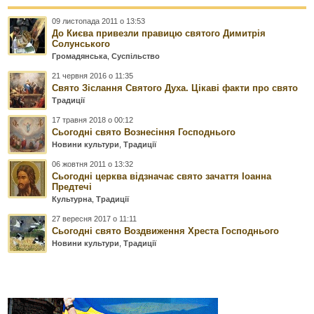
09 листопада 2011 о 13:53
До Києва привезли правицю святого Димитрія
Солунського
Громадянська
,
Суспільство
21 червня 2016 о 11:35
Свято Зіслання Святого Духа. Цікаві факти про свято
Традиції
17 травня 2018 о 00:12
Сьогодні свято Вознесіння Господнього
Новини культури
,
Традиції
06 жовтня 2011 о 13:32
Сьогодні церква відзначає свято зачаття Іоанна
Предтечі
Культурна
,
Традиції
27 вересня 2017 о 11:11
Сьогодні свято Воздвиження Хреста Господнього
Новини культури
,
Традиції