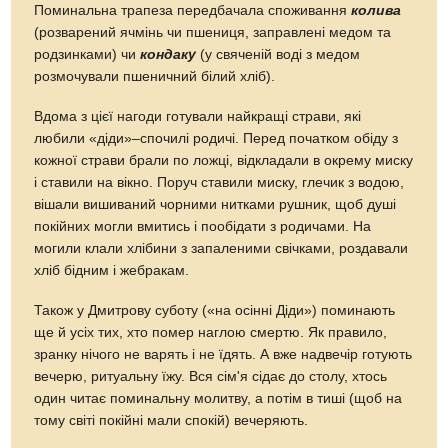
Поминальна трапеза передбачала споживання
колива
(розварений ячмінь чи пшениця, заправлені медом та
родзинками) чи
кондаку
(у свяченій воді з медом
розмочували пшеничний білий хліб).
Вдома з цієї нагоди готували найкращі страви, які
любили «діди»–спочилі родичі. Перед початком обіду з
кожної страви брали по ложці, відкладали в окрему миску
і ставили на вікно. Поруч ставили миску, глечик з водою,
вішали вишиваний чорними нитками рушник, щоб душі
покійних могли вмитись і пообідати з родичами. На
могили клали хлібини з запаленими свічками, роздавали
хліб бідним і жебракам.
Також у Дмитрову суботу («на осінні Діди») поминають
ще й усіх тих, хто помер наглою смертю. Як правило,
зранку нічого не варять і не їдять. А вже надвечір готують
вечерю, ритуальну їжу. Вся сім'я сідає до столу, хтось
один читає поминальну молитву, а потім в тиші (щоб на
тому світі покійні мали спокій) вечеряють.