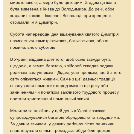
мироточивою, а миро було цілющим. Згодом ця ікона
була вивезена з Києва до Володимира. До речі, обоє
згаданих князів – Ізяслав і Всеволод, при хрещенні
отримали ім’я Димитрій.
Субота напередодні дня вшанування святого Димитрія
називається «дмитрівською», батьківською, або ж
поминальною суботою.
В Україні віддавна для того, щоб осінь завжди була
щедрою, а земля багатою, хлібороб складав подяку
родичам-заступникам—Дідам, усім предкам, що й з того
світу опікуються живими. Саме з цієї давньої традиції
вшанування померлих перед зміною пір року або
закінченням чи початком важливого трудового процесу
постали християнські поминальні звичаї.
Молитви за покійних у цей день в Україні завжди
супроводжувалися багатою обрядовістю та традиціями.
За давнім звичаєм, у деяких регіонах після панахиди
влаштовували спільні громадські обіди біля церков.