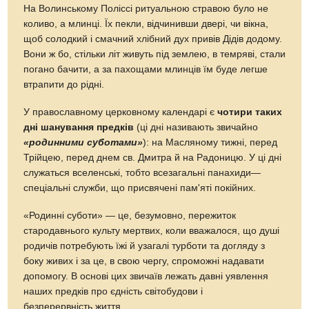
На Волинському Поліссі ритуальною стравою було не
коливо, а млинці. Їх пекли, відчинивши двері, чи вікна,
щоб солодкий і смачний хлібний дух привів Дідів додому.
Вони ж бо, стільки літ живуть під землею, в темряві, стали
погано бачити, а за пахощами млинців їм буде легше
втрапити до рідні.
У православному церковному календарі є
чотири таких
дні шанування предків
(ці дні називають звичайно
«родинними суботами»
): на Масляному тижні, перед
Трійцею, перед днем св. Дмитра й на Радоницю. У ці дні
служаться вселенські, тобто всезагальні панахиди—
спеціальні служби, що присвячені пам'яті покійних.
«Родинні суботи» — це, безумовно, пережиток
стародавнього культу мертвих, коли вважалося, що душі
родичів потребують їжі й узагалі турботи та догляду з
боку живих і за це, в свою чергу, спроможні надавати
допомогу. В основі цих звичаїв лежать давні уявлення
наших предків про єдність світобудови і
безперервність життя.