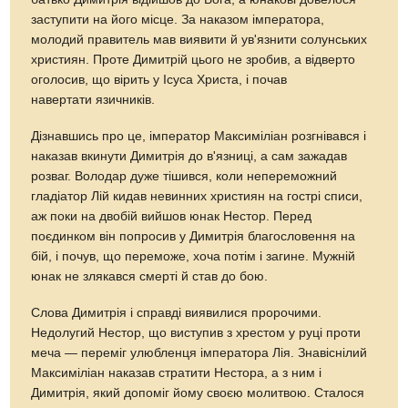
заступити на його місце. За наказом імператора,
молодий правитель мав виявити й ув'язнити солунських
християн. Проте Димитрій цього не зробив, а відверто
оголосив, що вірить у Ісуса Христа, і почав
навертати язичників.
Дізнавшись про це, імператор Максиміліан розгнівався і
наказав вкинути Димитрія до в'язниці, а сам зажадав
розваг. Володар дуже тішився, коли непереможний
гладіатор Лій кидав невинних християн на гострі списи,
аж поки на двобій вийшов юнак Нестор. Перед
поєдинком він попросив у Димитрія благословення на
бій, і почув, що переможе, хоча потім і загине. Мужній
юнак не злякався смерті й став до бою.
Слова Димитрія і справді виявилися пророчими.
Недолугий Нестор, що виступив з хрестом у руці проти
меча — переміг улюбленця імператора Лія. Знавіснілий
Максиміліан наказав стратити Нестора, а з ним і
Димитрія, який допоміг йому своєю молитвою. Сталося