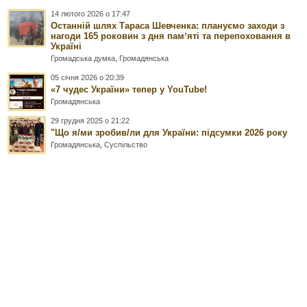
14 лютого 2026 о 17:47
Останній шлях Тараса Шевченка: плануємо заходи з
нагоди 165 роковин з дня памʼяті та перепоховання в
Україні
Громадська думка
,
Громадянська
05 січня 2026 о 20:39
«7 чудес України» тепер у YouTube!
Громадянська
29 грудня 2025 о 21:22
"Що я/ми зробив/ли для України: підсумки 2026 року
Громадянська
,
Суспільство