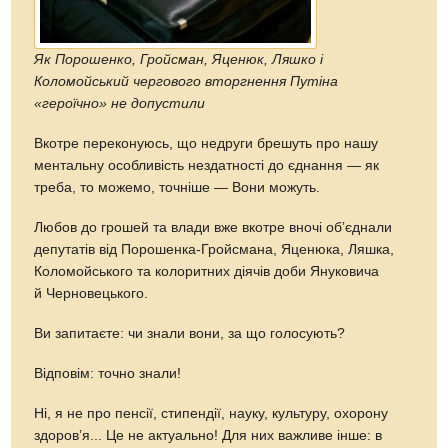
Як Порошенко, Гройсман, Яценюк, Ляшко і
Коломойський чергового вторгнення Путіна
«героїчно» не допустили
Вкотре переконуюсь, що недруги брешуть про нашу
ментальну особливість нездатності до єднання — як
треба, то можемо, точніше — Вони можуть.
Любов до грошей та влади вже вкотре вночі обʼєднали
депутатів від Порошенка-Гройсмана, Яценюка, Ляшка,
Коломойського та колоритних діячів доби Януковича
й Черновецького.
Ви запитаєте: чи знали вони, за що голосують?
Відповім: точно знали!
Ні, я не про пенсії, стипендії, науку, культуру, охорону
здоровʼя... Це не актуально! Для них важливе інше: в