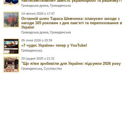
«антисемітизмом» замість українофобії та рашизму?!
Громадська думка
,
Громадянська
14 лютого 2026 о 17:47
Останній шлях Тараса Шевченка: плануємо заходи з
нагоди 165 роковин з дня памʼяті та перепоховання в
Україні
Громадська думка
,
Громадянська
05 січня 2026 о 20:39
«7 чудес України» тепер у YouTube!
Громадянська
29 грудня 2025 о 21:22
"Що я/ми зробив/ли для України: підсумки 2026 року
Громадянська
,
Суспільство