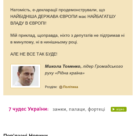
Натомість, е-декларації продемонстрували, що
НАЙБІДНІША ДЕРЖАВА ЄВРОПИ має НАЙБАГАТШУ
ВЛАДУ В ЄВРОПІ!
Мій приклад, щоправда, ніхто з депутатів не підтримав ні
в минулому, ні в нинішньому році.
АЛЕ НЕ ВСЕ ТАК БУДЕ!
Микола Томенко,
лідер Громадського
руху «Рідна країна»
Розділи:
Політика
Пов’язані Новини