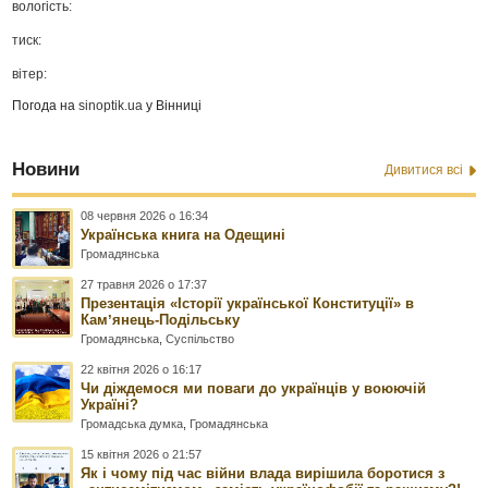
вологість:
тиск:
вітер:
Погода на
sinoptik.ua
у Вінниці
Новини
Дивитися всі
08 червня 2026 о 16:34
Українська книга на Одещині
Громадянська
27 травня 2026 о 17:37
Презентація «Історії української Конституції» в
Камʼянець-Подільську
Громадянська
,
Суспільство
22 квітня 2026 о 16:17
Чи діждемося ми поваги до українців у воюючій
Україні?
Громадська думка
,
Громадянська
15 квітня 2026 о 21:57
Як і чому під час війни влада вирішила боротися з