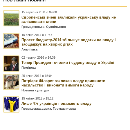
15 вересня 2011 о 09:08
Європейські вчені закликали українську владу не
заліснювати степи
Громадянська
,
Суспільство
10 січня 2014 о 11:47
Проект бюджету-2014 збільшує видатки на владу і
заощаджує на хворих дітях
Аналітика
02 червня 2016 о 14:39
Тепер Президент очолив і судову владу в Україні
Політика
25 січня 2014 о 15:04
Патріарх Філарет закликав владу припинити
насильство і виконати вимоги народу
Новини культури
15 квітня 2011 о 15:12
Лише 4% українців поважають владу
Громадська думка
,
Громадянська