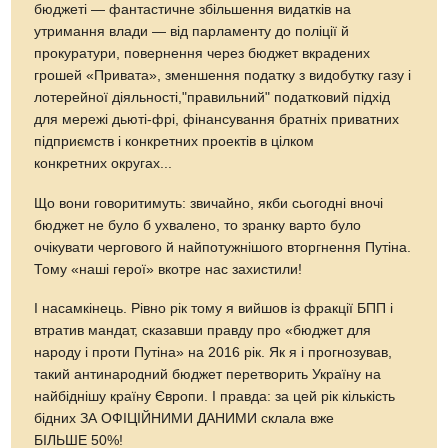
бюджеті — фантастичне збільшення видатків на
утримання влади — від парламенту до поліції й
прокуратури, повернення через бюджет вкрадених
грошей «Привата», зменшення податку з видобутку газу і
лотерейної діяльності,"правильний" податковий підхід
для мережі дьюті-фрі, фінансування братніх приватних
підприємств і конкретних проектів в цілком
конкретних округах...
Що вони говоритимуть: звичайно, якби сьогодні вночі
бюджет не було б ухвалено, то зранку варто було
очікувати чергового й найпотужнішого вторгнення Путіна.
Тому «наші герої» вкотре нас захистили!
І насамкінець. Рівно рік тому я вийшов із фракції БПП і
втратив мандат, сказавши правду про «бюджет для
народу і проти Путіна» на 2016 рік. Як я і прогнозував,
такий антинародний бюджет перетворить Україну на
найбіднішу країну Європи. І правда: за цей рік кількість
бідних ЗА ОФІЦІЙНИМИ ДАНИМИ склала вже
БІЛЬШЕ 50%!