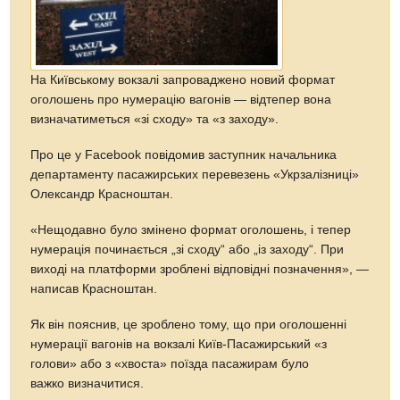
На Київському вокзалі запроваджено новий формат
оголошень про нумерацію вагонів — відтепер вона
визначатиметься «зі сходу» та «з заходу».
Про це у Facebook повідомив заступник начальника
департаменту пасажирських перевезень «Укрзалізниці»
Олександр Красноштан.
«Нещодавно було змінено формат оголошень, і тепер
нумерація починається „зі сходу“ або „із заходу“. При
виході на платформи зроблені відповідні позначення», —
написав Красноштан.
Як він пояснив, це зроблено тому, що при оголошенні
нумерації вагонів на вокзалі Київ-Пасажирський «з
голови» або з «хвоста» поїзда пасажирам було
важко визначитися.