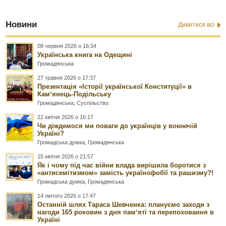
Новини
Дивитися всі
08 червня 2026 о 16:34
Українська книга на Одещині
Громадянська
27 травня 2026 о 17:37
Презентація «Історії української Конституції» в
Камʼянець-Подільську
Громадянська
,
Суспільство
22 квітня 2026 о 16:17
Чи діждемося ми поваги до українців у воюючій
Україні?
Громадська думка
,
Громадянська
15 квітня 2026 о 21:57
Як і чому під час війни влада вирішила боротися з
«антисемітизмом» замість українофобії та рашизму?!
Громадська думка
,
Громадянська
14 лютого 2026 о 17:47
Останній шлях Тараса Шевченка: плануємо заходи з
нагоди 165 роковин з дня памʼяті та перепоховання в
Україні