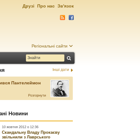
Друзі
Про нас
Зв'язок
Регіональні сайти
ня
Інші дати
ився Пантелеймон
Розгорнути
ані Новини
10 жовтня 2012 о 12:36
Скандальну Владу Прокаєву
звільнили з Лаврського