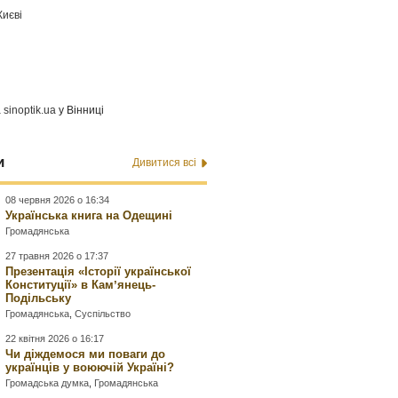
Києві
а
sinoptik.ua
у Вінниці
и
Дивитися всі
08 червня 2026 о 16:34
Українська книга на Одещині
Громадянська
27 травня 2026 о 17:37
Презентація «Історії української
Конституції» в Камʼянець-
Подільську
Громадянська
,
Суспільство
22 квітня 2026 о 16:17
Чи діждемося ми поваги до
українців у воюючій Україні?
Громадська думка
,
Громадянська