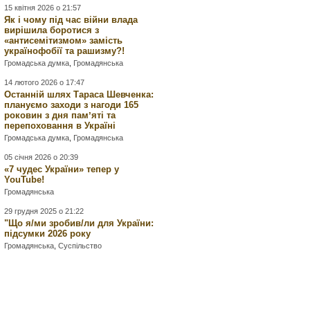
15 квітня 2026 о 21:57
Як і чому під час війни влада
вирішила боротися з
«антисемітизмом» замість
українофобії та рашизму?!
Громадська думка
,
Громадянська
14 лютого 2026 о 17:47
Останній шлях Тараса Шевченка:
плануємо заходи з нагоди 165
роковин з дня памʼяті та
перепоховання в Україні
Громадська думка
,
Громадянська
05 січня 2026 о 20:39
«7 чудес України» тепер у
YouTube!
Громадянська
29 грудня 2025 о 21:22
"Що я/ми зробив/ли для України:
підсумки 2026 року
Громадянська
,
Суспільство