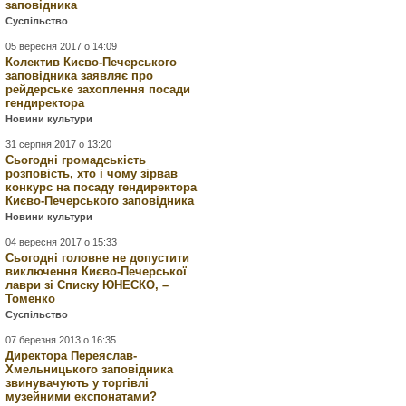
заповідника
Суспільство
05 вересня 2017 о 14:09
Колектив Києво-Печерського
заповідника заявляє про
рейдерське захоплення посади
гендиректора
Новини культури
31 серпня 2017 о 13:20
Сьогодні громадськість
розповість, хто і чому зірвав
конкурс на посаду гендиректора
Києво-Печерського заповідника
Новини культури
04 вересня 2017 о 15:33
Сьогодні головне не допустити
виключення Києво-Печерської
лаври зі Списку ЮНЕСКО, –
Томенко
Суспільство
07 березня 2013 о 16:35
Директора Переяслав-
Хмельницького заповідника
звинувачують у торгівлі
музейними експонатами?