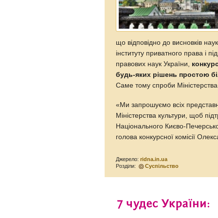
що відповідно до висновків нау
інституту приватного права і п
правових наук України,
конкурс
будь-яких рішень простою бі
Саме тому спроби Міністерства 
«Ми запрошуємо всіх представни
Міністерства культури, щоб пі
Національного Києво-Печерсько
голова конкурсної комісії Олек
Джерело:
ridna.in.ua
Розділи:
Суспільство