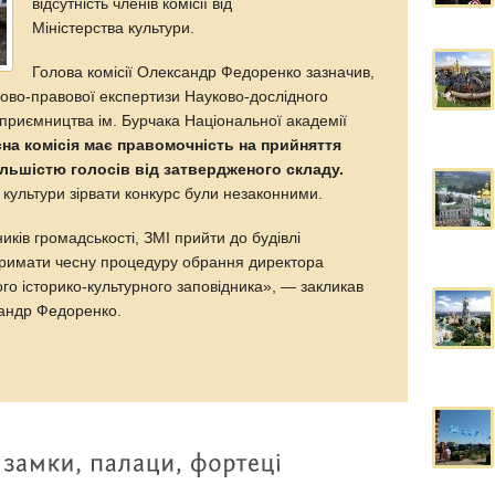
відсутність членів комісії від
Міністерства культури.
Голова комісії Олександр Федоренко зазначив,
ково-правової експертизи Науково-дослідного
ідприємництва ім. Бурчака Національної академії
на комісія має правомочність на прийняття
льшістю голосів від затвердженого складу.
культури зірвати конкурс були незаконними.
ків громадськості, ЗМІ прийти до будівлі
дтримати чесну процедуру обрання директора
го історико-культурного заповідника», — закликав
сандр Федоренко.