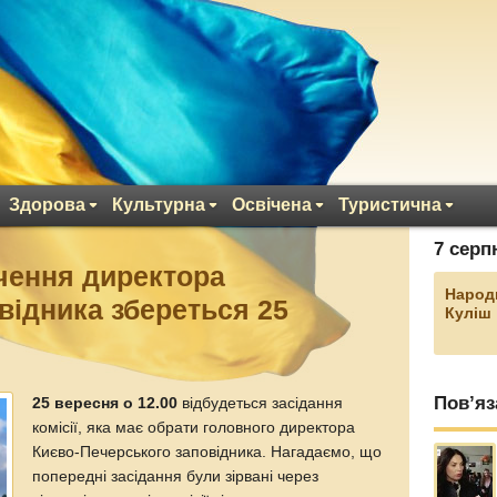
Здорова
Культурна
Освічена
Туристична
7 серп
ачення директора
Народ
відника збереться 25
Куліш
Пов’яз
25 вересня о 12.00
відбудеться засідання
комісії, яка має обрати головного директора
Києво-Печерського заповідника. Нагадаємо, що
попередні засідання були зірвані через