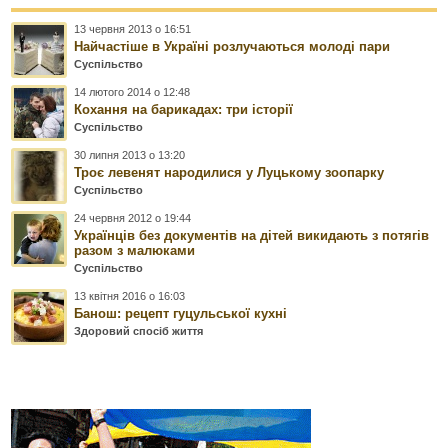
13 червня 2013 о 16:51
Найчастіше в Україні розлучаються молоді пари
Суспільство
14 лютого 2014 о 12:48
Кохання на барикадах: три історії
Суспільство
30 липня 2013 о 13:20
Троє левенят народилися у Луцькому зоопарку
Суспільство
24 червня 2012 о 19:44
Українців без документів на дітей викидають з потягів
разом з малюками
Суспільство
13 квітня 2016 о 16:03
Банош: рецепт гуцульської кухні
Здоровий спосіб життя