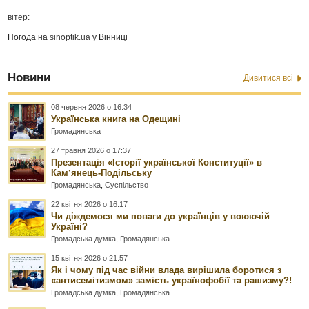
вітер:
Погода на
sinoptik.ua
у Вінниці
Новини
Дивитися всі
08 червня 2026 о 16:34
Українська книга на Одещині
Громадянська
27 травня 2026 о 17:37
Презентація «Історії української Конституції» в
Камʼянець-Подільську
Громадянська
,
Суспільство
22 квітня 2026 о 16:17
Чи діждемося ми поваги до українців у воюючій
Україні?
Громадська думка
,
Громадянська
15 квітня 2026 о 21:57
Як і чому під час війни влада вирішила боротися з
«антисемітизмом» замість українофобії та рашизму?!
Громадська думка
,
Громадянська