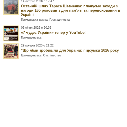
14 лютого 2026 о 17:47
Останній шлях Тараса Шевченка: плануємо заходи з
нагоди 165 роковин з дня памʼяті та перепоховання в
Україні
Громадська думка
,
Громадянська
05 січня 2026 о 20:39
«7 чудес України» тепер у YouTube!
Громадянська
29 грудня 2025 о 21:22
"Що я/ми зробив/ли для України: підсумки 2026 року
Громадянська
,
Суспільство