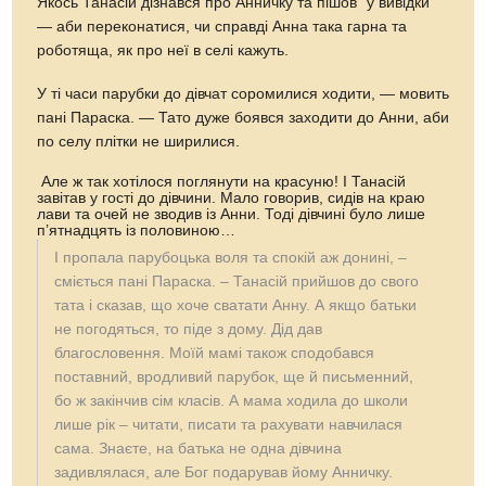
Якось Танасій дізнався про Анничку та пішов “у вивідки”
— аби переконатися, чи справді Анна така гарна та
роботяща, як про неї в селі кажуть.
У ті часи парубки до дівчат соромилися ходити, — мовить
пані Параска. — Тато дуже боявся заходити до Анни, аби
по селу плітки не ширилися.
Але ж так хотілося поглянути на красуню! І Танасій
завітав у гості до дівчини. Мало говорив, сидів на краю
лави та очей не зводив із Анни. Тоді дівчині було лише
п’ятнадцять із половиною…
І пропала парубоцька воля та спокій аж донині, –
сміється пані Параска. – Танасій прийшов до свого
тата і сказав, що хоче сватати Анну. А якщо батьки
не погодяться, то піде з дому. Дід дав
благословення. Моїй мамі також сподобався
поставний, вродливий парубок, ще й письменний,
бо ж закінчив сім класів. А мама ходила до школи
лише рік – читати, писати та рахувати навчилася
сама. Знаєте, на батька не одна дівчина
задивлялася, але Бог подарував йому Анничку.