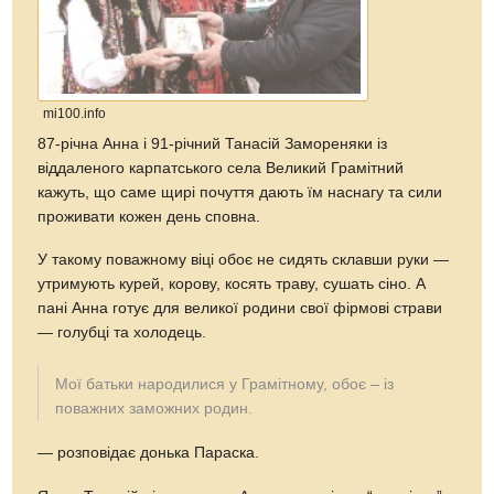
mi100.info
87-річна Анна і 91-річний Танасій Замореняки із
віддаленого карпатського села Великий Грамітний
кажуть, що саме щирі почуття дають їм наснагу та сили
проживати кожен день сповна.
У такому поважному віці обоє не сидять склавши руки —
утримують курей, корову, косять траву, сушать сіно. А
пані Анна готує для великої родини свої фірмові страви
— голубці та холодець.
Мої батьки народилися у Грамітному, обоє – із
поважних заможних родин.
— розповідає донька Параска.