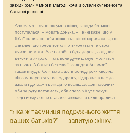
завжди жили у мирі й злагоді, хоча й бували суперечки та
батькові ревнощі.
Але мама – дуже розумна жінка, завжди батькові
поступалася, – мовить донька. – І нині каже, що у
біблії написано, аби жінка чоловікові корилася. Це не
означає, що треба все сліпо виконувати та своєї
думки не мати. Але потрібно бути дорою, лагідною,
деколи й хитрою. Тата вона дуже шанує, молиться
за нього. А батько без своєї “солодкої Аннички”
також нікуди. Коли мама ще в молоді роки хворіла,
він сам порався у господарству, відправляв нас до
школи і до мами в лікарню поспішав, аби побачити,
аби за руку потримати, аби слово з її уст почути.
Тоді і йому легше ставало, звідкись й сили бралися.
“Яка ж таємниця подружнього життя
ваших батьків?” — запитую жінку.