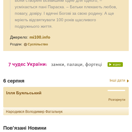
Вони створені Всевишнім одне для одного, –
усміхається пані Параска. – Батьки плекають любов,
повагу, довіру. І вдячні Богові за свою родину. А ще
мріють відсвяткувати 100 років щасливого
подружнього життя.
Джерело:
mi100.info
Розділи:
Суспільство
6 серпня
Інші дати
Ілля Буяльський
Розгорнути
Народився Володимир Фатальчук
Пов’язані Новини