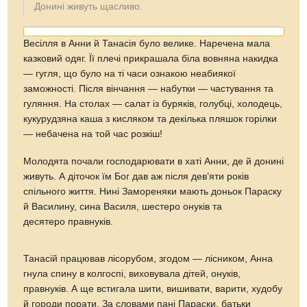
Донині живуть щасливо.
Весілля в Анни й Танасія було велике. Наречена мала
казковий одяг. Її плечі прикрашала біла вовняна накидка
— гугля, що було на ті часи ознакою неабиякої
заможності. Після вінчання — набутки — частування та
гуляння. На столах — салат із буряків, голубці, холодець,
кукурудзяна каша з кисляком та декілька пляшок горілки
— небачена на той час розкіш!
Молодята почали господарювати в хаті Анни, де й донині
живуть. А діточок їм Бог дав аж після дев’яти років
спільного життя. Нині Замореняки мають доньок Параску
й Василину, сина Василя, шестеро онуків та
десятеро правнуків.
Танасій працював лісорубом, згодом — лісником, Анна
гнула спину в колгоспі, виховувала дітей, онуків,
правнуків. А ще встигала шити, вишивати, варити, худобу
й городи порати. За словами пані Параски, батьки