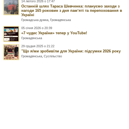
14 лютого 2026 о 17:47
Останній шлях Тараса Шевченка: плануємо заходи з
нагоди 165 роковин з дня памʼяті та перепоховання в
Україні
Громадська думка
,
Громадянська
05 січня 2026 о 20:39
«7 чудес України» тепер у YouTube!
Громадянська
29 грудня 2025 о 21:22
"Що я/ми зробив/ли для України: підсумки 2026 року
Громадянська
,
Суспільство