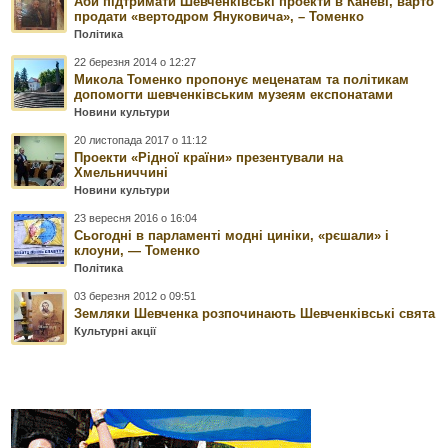
Аби підтримати Шевченківські проекти в Каневі, варто
продати «вертодром Януковича», – Томенко
Політика
22 березня 2014 о 12:27
Микола Томенко пропонує меценатам та політикам
допомогти шевченківським музеям експонатами
Новини культури
20 листопада 2017 о 11:12
Проекти «Рідної країни» презентували на
Хмельниччині
Новини культури
23 вересня 2016 о 16:04
Сьогодні в парламенті модні циніки, «рєшали» і
клоуни, — Томенко
Політика
03 березня 2012 о 09:51
Земляки Шевченка розпочинають Шевченківські свята
Культурні акції