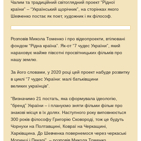
Чалим та традиційний світоглядний проект “Рідної
країни” – “Український щорічник”, на сторінках якого
Шевченко постає як поет, художник і як філософ.
Розповів Микола Томенко і про відеопроекти, втілювані
фондом “Рідна країна”. Як-от “7 чудес України”, який
нараховує майже півсотні просвітницьких фільмів про
нашу землю.
За його словами, у 2020 році цей проект набуде розвитку
в циклі “7 чудес України: малі батьківщини
великих українців”.
“Визначимо 21 постать, яка сформувала ідеологію,
“бренд” України – і плануємо зняти фільми фільм про
знакові місця в їх долях. Наступного року виповнюється
300 років філософу Григорію Сковороді, тож це будуть
Чорнухи на Полтавщині, Ковраї на Черкащині,
Харківщина. До Шевченка повернемося через черкаські
Моринці і Пекарі”, – розповів Микола Томенко.