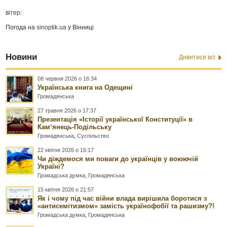
вітер:
Погода на
sinoptik.ua
у Вінниці
Новини
Дивитися всі
08 червня 2026 о 16:34
Українська книга на Одещині
Громадянська
27 травня 2026 о 17:37
Презентація «Історії української Конституції» в
Камʼянець-Подільську
Громадянська
,
Суспільство
22 квітня 2026 о 16:17
Чи діждемося ми поваги до українців у воюючій
Україні?
Громадська думка
,
Громадянська
15 квітня 2026 о 21:57
Як і чому під час війни влада вирішила боротися з
«антисемітизмом» замість українофобії та рашизму?!
Громадська думка
,
Громадянська