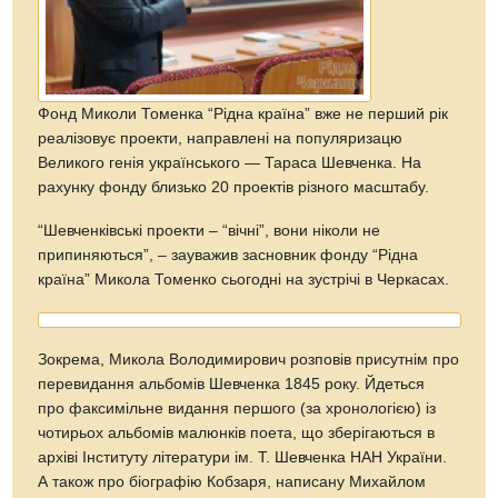
Фонд Миколи Томенка “Рідна країна” вже не перший рік
реалізовує проекти, направлені на популяризацю
Великого генія українського — Тараса Шевченка. На
рахунку фонду близько 20 проектів різного масштабу.
“Шевченківські проекти – “вічні”, вони ніколи не
припиняються”, – зауважив засновник фонду “Рідна
країна” Микола Томенко сьогодні на зустрічі в Черкасах.
Зокрема, Микола Володимирович розповів присутнім про
перевидання альбомів Шевченка 1845 року. Йдеться
про факсимільне видання першого (за хронологією) із
чотирьох альбомів малюнків поета, що зберігаються в
архіві Інституту літератури ім. Т. Шевченка НАН України.
А також про біографію Кобзаря, написану Михайлом