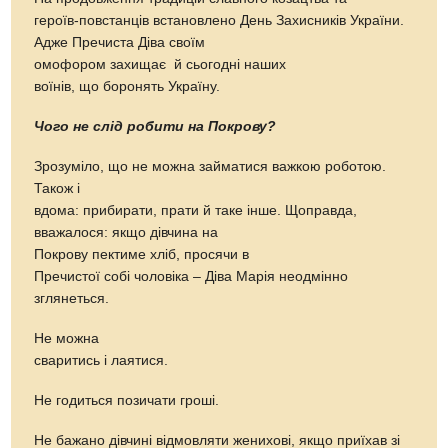
героїв-повстанців встановлено День Захисників України.
Адже Пречиста Діва своїм
омофором захищає й сьогодні наших
воїнів, що боронять Україну.
Чого не слід робити на Покрову?
Зрозуміло, що не можна займатися важкою роботою.
Також і
вдома: прибирати, прати й таке інше. Щоправда,
вважалося: якщо дівчина на
Покрову пектиме хліб, просячи в
Пречистої собі чоловіка – Діва Марія неодмінно
зглянеться.
Не можна
сваритись і лаятися.
Не годиться позичати гроші.
Не бажано дівчині відмовляти женихові, якщо приїхав зі