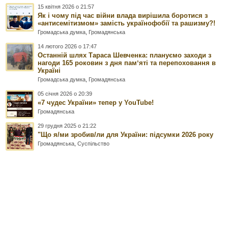
15 квітня 2026 о 21:57
Як і чому під час війни влада вирішила боротися з
«антисемітизмом» замість українофобії та рашизму?!
Громадська думка
,
Громадянська
14 лютого 2026 о 17:47
Останній шлях Тараса Шевченка: плануємо заходи з
нагоди 165 роковин з дня памʼяті та перепоховання в
Україні
Громадська думка
,
Громадянська
05 січня 2026 о 20:39
«7 чудес України» тепер у YouTube!
Громадянська
29 грудня 2025 о 21:22
"Що я/ми зробив/ли для України: підсумки 2026 року
Громадянська
,
Суспільство