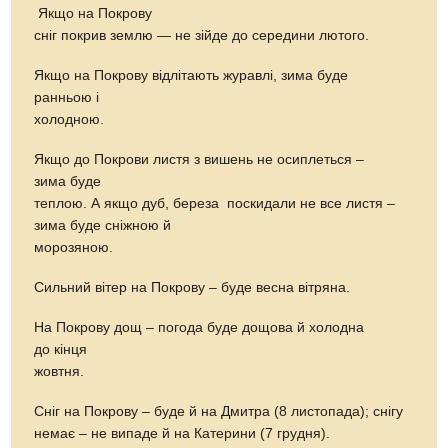
Якщо на Покрову
сніг покрив землю — не зійде до середини лютого.
Якщо на Покрову відлітають журавлі, зима буде
ранньою і
холодною.
Якщо до Покрови листя з вишень не осиплеться –
зима буде
теплою. А якщо дуб, береза ​​ поскидали не все листя –
зима буде сніжною й
морозяною.
Сильний вітер на Покрову – буде весна вітряна.
На Покрову дощ – погода буде дощова й холодна
до кінця
жовтня.
Сніг на Покрову – буде й на Дмитра (8 листопада); снігу
немає – не випаде й на Катерини (7 грудня).