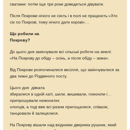
сватами: потім іще три роки доведеться дівувати.
Після Покрови нічого не сіють і в полі не працюють:«Хто
сіє по Покрові, тому нічого дати корові»…
Що робили на
Покрову?
До цього дня закінчували всі сільські роботи на землі:
«На Покрову до обіду – осінь, а після обіду – зима».
Від Покрови розпочиналися весілля, що закінчувалися за
два тижні до Різдвяного посту.
Цього дня дівчата
збиралися в одній хаті, шили, вишивали, гомоніли і…
припрошували нежонатих
хлопців, а тоді вже всі разом пригощалися, співали,
танцювали й залицялися.
На Покрову вішали над вхідними дверима рушник, який