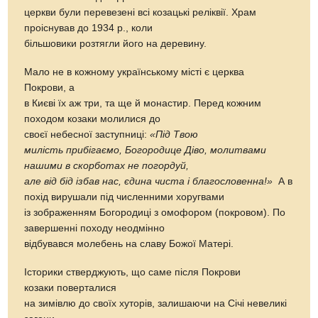
церкви були перевезені всі козацькі реліквії. Храм
проіснував до 1934 р., коли
більшовики розтягли його на деревину.
Мало не в кожному українському місті є церква
Покрови, а
в Києві їх аж три, та ще й монастир. Перед кожним
походом козаки молилися до
своєї небесної заступниці:
«Під Твою
милість прибігаємо, Богородице Діво, молитвами
нашими в скорботах не погордуй,
але від бід ізбав нас, єдина чиста і благословенна!»
А в
похід вирушали під численними хоругвами
із зображенням Богородиці з омофором (покровом). По
завершенні походу неодмінно
відбувався молебень на славу Божої Матері.
Історики стверджують, що саме після Покрови
козаки поверталися
на зимівлю до своїх хуторів, залишаючи на Січі невеликі