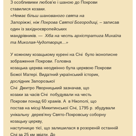
З особливими любов’ю і шаною до Покрови
ставилися козаки.
«Немає більш шанованого свята на
Запоріжжі, ніж Покрова Святої Богородиці,
– записав
один із західноєвропейських
мандрівників. —
Хіба на честь архістратига Михаїла
та Миколая-Чудотворця…»
У кожному козацькому курені на Січі було іконописне
зображення Покрови. Головна
козацька церква неодмінно була церквою Покрови
Божої Матері. Видатний український історик,
дослідник Запорозької
Січі Дмитро Яворницький зазначав, що
козаки за часів Січі побудували на честь
Покрови понад 60 храмів. А в Нікополі, що
постав на місці Микитинської Січі, 1795 р. збудували
унікальну дерев’яну Свято-Покровську соборну
козацьку церкву,
наступницю тієї, що залишилася в розореній останній
Січі за 25 км звідти. До