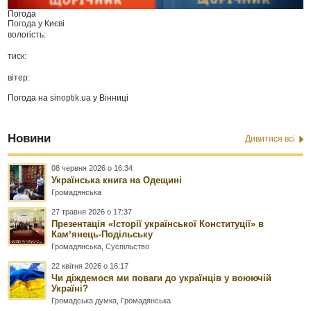
Погода
Погода у
Києві
вологість:
тиск:
вітер:
Погода на
sinoptik.ua
у Вінниці
Новини
Дивитися всі
08 червня 2026 о 16:34
Українська книга на Одещині
Громадянська
27 травня 2026 о 17:37
Презентація «Історії української Конституції» в
Камʼянець-Подільську
Громадянська
,
Суспільство
22 квітня 2026 о 16:17
Чи діждемося ми поваги до українців у воюючій
Україні?
Громадська думка
,
Громадянська