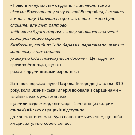
«Повість минулих літ» свідчить:
«…винесли вони з
піснями Божественну ризу святої Богородиці, і змочили
в морі її полу. Панувала в цей час тиша, і море було
спокійне, але тут раптово
здійнялася буря з вітром, і знову піднялися величезні
хвилі, розкидало кораблі
безбожних, прибило їх до берега й переламало, так що
мало кому з них вдалося
уникнути біди і повернутися додому
». Ця подія так
вразила Аскольда, що він
разом з дружинниками охрестився.
За іншою версією, чудо Покрова Богородиці сталося 910
року, коли Візантійська імперія воювала з сарацинами –
кочівниками-мусульманами,
що жили вздовж кордонів Сирії. 1 жовтня (за старим
стилем) військо сарацинів підступило
до Константинополя. Було воно таке численне, що, ніби
хмари, затулило собою сонце.