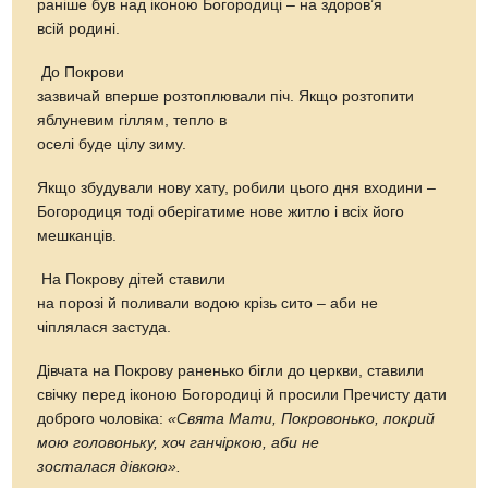
раніше був над іконою Богородиці – на здоров’я
всій родині.
До Покрови
зазвичай вперше розтоплювали піч. Якщо розтопити
яблуневим гіллям, тепло в
оселі буде цілу зиму.
Якщо збудували нову хату, робили цього дня входини –
Богородиця тоді оберігатиме нове житло і всіх його
мешканців.
На Покрову дітей ставили
на порозі й поливали водою крізь сито – аби не
чіплялася застуда.
Дівчата на Покрову раненько бігли до церкви, ставили
свічку перед іконою Богородиці й просили Пречисту дати
доброго чоловіка:
«Свята
М
ати, Покровонько, покрий
мою головоньку
,
хоч ганчіркою, аби не
зосталася дівкою».