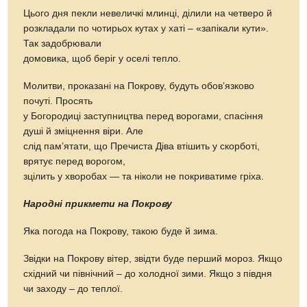
Цього дня пекли невеличкі млинці, ділили на четверо й
розкладали по чотирьох кутах у хаті – «запікали кути».
Так задобрювали
домовика, щоб беріг у оселі тепло.
Молитви, проказані на Покрову, будуть обов’язково
почуті. Просять
у Богородиці заступництва перед ворогами, спасіння
душі й зміцнення віри. Але
слід пам’ятати, що Пречиста Діва втішить у скорботі,
врятує перед ворогом,
зцілить у хворобах — та ніколи не покриватиме гріха.
Народні прикмети на Покрову
Яка погода на Покрову, такою буде й зима.
Звідки на Покрову вітер, звідти буде перший мороз. Якщо
східний чи північний – до холодної зими. Якщо з півдня
чи заходу – до теплої.