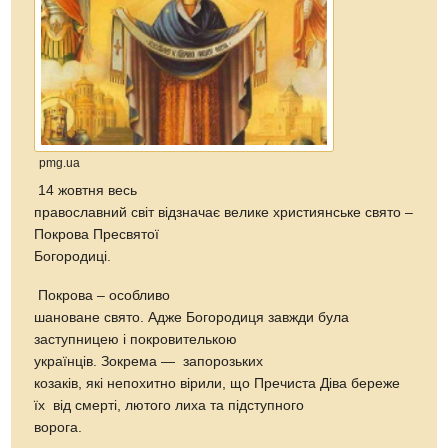
pmg.ua
14 жовтня весь
православний світ відзначає велике християнське свято –
Покрова Пресвятої
Богородиці.
Покрова – особливо
шановане свято. Адже Богородиця завжди була
заступницею і покровителькою
українців. Зокрема — запорозьких
козаків, які непохитно вірили, що Пречиста Діва береже
їх від смерті, лютого лиха та підступного
ворога.