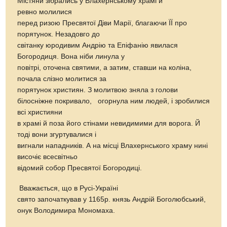
Містяни зібрались у Влахернському храмі й
ревно молилися
перед ризою Пресвятої Діви Марії, благаючи ЇЇ про
порятунок. Незадовго до
світанку юродивим Андрію та Епіфанію явилася
Богородиця. Вона ніби линула у
повітрі, оточена святими, а затим, ставши на коліна,
почала слізно молитися за
порятунок християн. З молитвою зняла з голови
білосніжне покривало, огорнула ним людей, і зробилися
всі християни
в храмі й поза його стінами невидимими для ворога. Й
тоді вони згуртувалися і
вигнали нападників. А на місці Влахернського храму нині
височіє всесвітньо
відомий собор Пресвятої Богородиці.
Вважається, що в Русі-Україні
свято започаткував у 1165р. князь Андрій Боголюбський,
онук Володимира Мономаха.