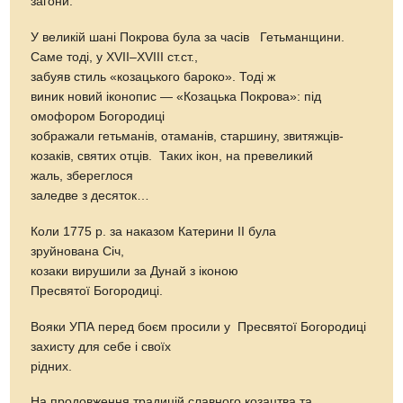
загони.
У великій шані Покрова була за часів Гетьманщини.
Саме тоді, у XVII–XVIII ст.ст.,
забуяв стиль «козацького бароко». Тоді ж
виник новий іконопис — «Козацька Покрова»: під
омофором Богородиці
зображали гетьманів, отаманів, старшину, звитяжців-
козаків, святих отців. Таких ікон, на превеликий
жаль, збереглося
заледве з десяток…
Коли 1775 р. за наказом Катерини II була
зруйнована Січ,
козаки вирушили за Дунай з іконою
Пресвятої Богородиці.
Вояки УПА перед боєм просили у Пресвятої Богородиці
захисту для себе і своїх
рідних.
На продовження традицій славного козацтва та