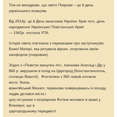
Тож не випадково, що свято Покрови – це й день
українського козацтва.
Від 2014р. це й День захисника України. Крім того, день
народження Української Повстанської Армії
— 1942р. постала УПА.
Історія свята пов’язана з переказами про заступництво
Божої Матері, яка рятувала вірних, огортаючи своїм
омофором (покровом).
Згідно з «Повістю минулих літ», язичники Аскольд і Дір у
866 р. вирушили в похід на Царгород (Константинополь,
столицю Візантії). Флотилією з 360 човнів оточили
місто. Князь
візантійський Михаїл, терміново повернувшись із походу,
ледве дістався міста і
цілу ніч разом з патріархом Фотієм молився в храмі у
Влахерні, що в
царгородському передмісті.