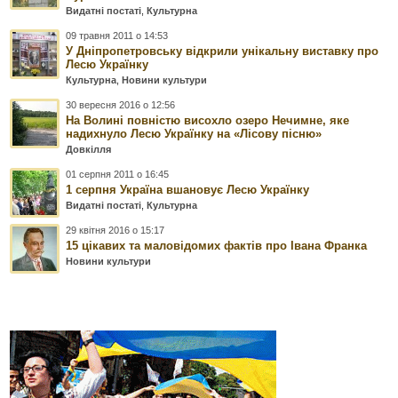
Видатні постаті
,
Культурна
09 травня 2011 о 14:53
У Дніпропетровську відкрили унікальну виставку про
Лесю Українку
Культурна
,
Новини культури
30 вересня 2016 о 12:56
На Волині повністю висохло озеро Нечимне, яке
надихнуло Лесю Українку на «Лісову пісню»
Довкілля
01 серпня 2011 о 16:45
1 серпня Україна вшановує Лесю Українку
Видатні постаті
,
Культурна
29 квітня 2016 о 15:17
15 цікавих та маловідомих фактів про Івана Франка
Новини культури