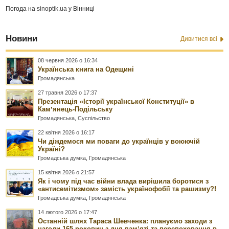
Погода на
sinoptik.ua
у Вінниці
Новини
Дивитися всі
08 червня 2026 о 16:34
Українська книга на Одещині
Громадянська
27 травня 2026 о 17:37
Презентація «Історії української Конституції» в
Камʼянець-Подільську
Громадянська
,
Суспільство
22 квітня 2026 о 16:17
Чи діждемося ми поваги до українців у воюючій
Україні?
Громадська думка
,
Громадянська
15 квітня 2026 о 21:57
Як і чому під час війни влада вирішила боротися з
«антисемітизмом» замість українофобії та рашизму?!
Громадська думка
,
Громадянська
14 лютого 2026 о 17:47
Останній шлях Тараса Шевченка: плануємо заходи з
нагоди 165 роковин з дня памʼяті та перепоховання в