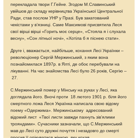
перекладала твори Г.Гейне. Згодом М.Славинський
увійшов до складу керівництва Української Центральної
Ради, став послом УНР у Празі. Був закатований
чекістами у в’язниці. Саме Максимові присвятила Леся
свої вірші вірші «Горить моє серце», «Стояла я і слухала
весну», «Сон літньої ночі», «Хотіла б я піснею стати».
Друге і, вважається, найбільше, кохання Лесі Українки –
революціонер Сергій Мержинський, з яким вона
познайомилася 1897р. в Ялті, де обоє перебували на
лікуванні. На час знайомства Лесі було 26 років, Сергію –
27.
С.Мержинський помер у Мінську на руках у Лесі, яка
доглядала його. Вночі проти 18 лютого 1901 р. біля його
смертного ложа Леся Українка написала свою відому
поему «Одержима». Мержинському адресований
відомий лист «Твої листи завжди пахнуть зів’ялими
трояндами». Сучасники зазначали, що С.Мержинський
мав до Лесі суто дружні почуття і незадовго до смерті
просив її опікуватися жінкою, яку кохав.