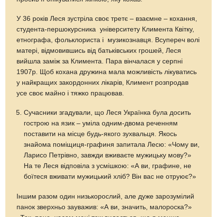
У 36 років Леся зустріла своє третє – взаємне – кохання,
студента-першокурсника університету Климента Квітку,
етнографа, фольклориста і музикознавця. Всупереч волі
матері, відмовившись від батьківських грошей, Леся
вийшла заміж за Климента. Пара вінчалася у серпні
1907р. Щоб кохана дружина мала можливість лікуватись
у найкращих закордонних лікарів, Климент розпродав
усе своє майно і тяжко працював.
Сучасники згадували, що Леся Українка була досить
гострою на язик – уміла одним-двома реченням
поставити на місце будь-якого зухвальця. Якось
знайома поміщиця-графиня запитала Лесю: «Чому ви,
Ларисо Петрівно, завжди вживаєте мужицьку мову?»
На те Леся відповіла з усмішкою: «А ви, графине, не
боїтеся вживати мужицький хліб? Він вас не отруює?»
Іншим разом один низькорослий, але дуже зарозумілий
панок зверхньо зауважив: «А ви, значить, малороска?»