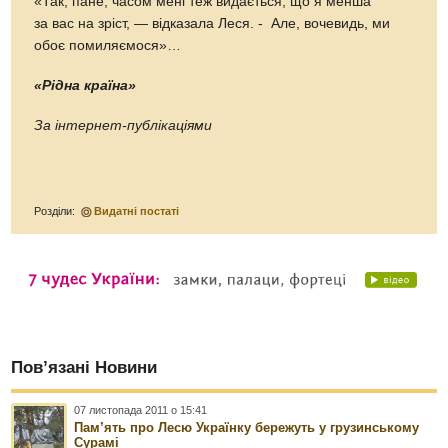
«Так, пане, часом мені теж видається, що я менша
за вас на зріст, — відказала Леся. - Але, вочевидь, ми
обоє помиляємося»…
«Рідна країна»
За інтернет-публікаціями
Розділи:
Видатні постаті
Пов’язані Новини
07 листопада 2011 о 15:41
Пам’ять про Лесю Українку бережуть у грузинському
Сурамі