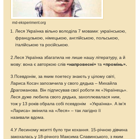
md-eksperiment.org
Леся Українка вільно володіла 7 мовами: українською,
французькою, німецькою, англійською, польською,
італійською та російською.
2.Леся Українка збагатила не лише нашу літературу, а й
мову: вона є авторкою слів
«напровесні»
та
«промінь
».
3.Псевдонім, за яким поетесу знають у цілому світі,
Лариса Косач запозичила у свого дядька – Михайла
Драгоманова. Він підписував свої роботи як «Українець».
Леся дуже любила свого дядька, захоплювалася ним,
тож у 13 років обрала собі псевдонім «Українка». А ім’я
«Лариса» змінила на «Леся» – так лагідно її
називали вдома.
4.У Лесиному жєитті було три кохання. 15-річною дівчина
закохалась у 18-річного Максима Славинського, з яким