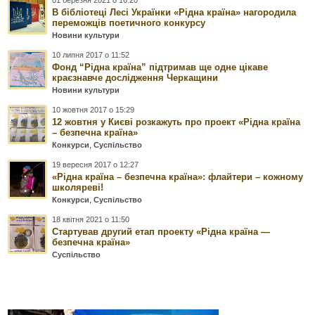
01 березня 2021 о 16:20
В бібліотеці Лесі Українки «Рідна країна» нагородила
переможців поетичного конкурсу
Новини культури
10 липня 2017 о 11:52
Фонд “Рідна країна” підтримав ще одне цікаве
краєзнавче дослідження Черкащини
Новини культури
10 жовтня 2017 о 15:29
12 жовтня у Києві розкажуть про проект «Рідна країна
– безпечна країна»
Конкурси
,
Суспільство
19 вересня 2017 о 12:27
«Рідна країна – безпечна країна»: флайтери – кожному
школяреві!
Конкурси
,
Суспільство
18 квітня 2021 о 11:50
Стартував другий етап проекту «Рідна країна —
безпечна країна»
Суспільство