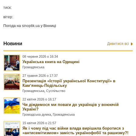
тиск:
вітер:
Погода на
sinoptik.ua
у Вінниці
Новини
Дивитися всі
08 червня 2026 о 16:34
Українська книга на Одещині
Громадянська
27 травня 2026 о 17:37
Презентація «Історії української Конституції» в
Камʼянець-Подільську
Громадянська
,
Суспільство
22 квітня 2026 о 16:17
Чи діждемося ми поваги до українців у воюючій
Україні?
Громадська думка
,
Громадянська
15 квітня 2026 о 21:57
Як і чому під час війни влада вирішила боротися з
«антисемітизмом» замість українофобії та рашизму?!