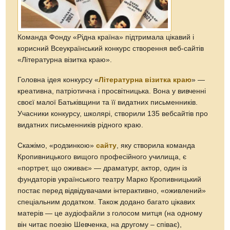
Команда Фонду «Рідна країна» підтримала цікавий і
корисний Всеукраїнський конкурс створення веб-сайтів
«Літературна візитка краю».
Головна ідея конкурсу «
Літературна візитка краю
» —
креативна, патріотична і просвітницька. Вона у вивченні
своєї малої Батьківщини та її видатних письменників.
Учасники конкурсу, школярі, створили 135 вебсайтів про
видатних письменників рідного краю.
Скажімо, «родзинкою»
сайту
, яку створила команда
Кропивницького вищого професійного училища, є
«портрет, що оживає» — драматург, актор, один із
фундаторів українського театру Марко Кропивницький
постає перед відвідувачами інтерактивно, «оживлений»
спеціальним додатком. Також додано багато цікавих
матерів — це аудіофайли з голосом митця (на одному
він читає поезію Шевченка, на другому – співає),