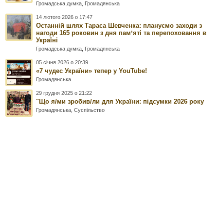
Громадська думка
,
Громадянська
14 лютого 2026 о 17:47
Останній шлях Тараса Шевченка: плануємо заходи з
нагоди 165 роковин з дня памʼяті та перепоховання в
Україні
Громадська думка
,
Громадянська
05 січня 2026 о 20:39
«7 чудес України» тепер у YouTube!
Громадянська
29 грудня 2025 о 21:22
"Що я/ми зробив/ли для України: підсумки 2026 року
Громадянська
,
Суспільство