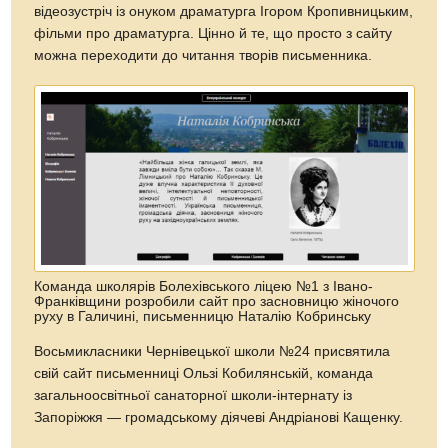
відеозустріч із онуком драматурга Ігором Кропивницьким,
фільми про драматурга. Цінно й те, що просто з сайту
можна переходити до читання творів письменника.
Команда школярів Болехівського ліцею №1 з Івано-
Франківщини розробили сайт про засновницю жіночого
руху в Галичині, письменницю Наталію Кобринську
Восьмикласники Чернівецької школи №24 присвятила
свій сайт письменниці Ользі Кобилянській, команда
загальноосвітньої санаторної школи-інтернату із
Запоріжжя — громадському діячеві Андріанові Кащенку.