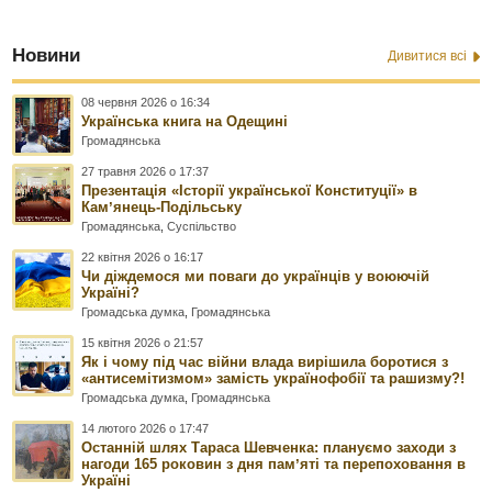
Новини
Дивитися всі
08 червня 2026 о 16:34
Українська книга на Одещині
Громадянська
27 травня 2026 о 17:37
Презентація «Історії української Конституції» в
Камʼянець-Подільську
Громадянська
,
Суспільство
22 квітня 2026 о 16:17
Чи діждемося ми поваги до українців у воюючій
Україні?
Громадська думка
,
Громадянська
15 квітня 2026 о 21:57
Як і чому під час війни влада вирішила боротися з
«антисемітизмом» замість українофобії та рашизму?!
Громадська думка
,
Громадянська
14 лютого 2026 о 17:47
Останній шлях Тараса Шевченка: плануємо заходи з
нагоди 165 роковин з дня памʼяті та перепоховання в
Україні