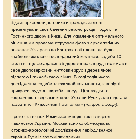
Відомі археологи, історики й громадські діячі
презентували своє бачення реконструкції Подолу та
Гостинного двору в Києві. Для ухвалення оптимального
рішення ми продемонстрували фото з археологічних
розкопок 70-х років на Контрактовії площі, де було
знайдено житлово-господарський комплекс садиби 10
століття, що складався з 5 дерев‘яних споруд і включав в
себе двоповерховий житловий зруб з дерев‘яною
підлогою і глинобитною піччю. В ході тодішнього
дослідження садиби також знайшли монети, ювелірні
прикраси, художні вироби і посуд. Ці знахідки та
збереженість від часів княжої України-Руси дали підстави
назвати їх «Київськими Помпеями»
(на фото вгорі).
Проте як і в часи Російської імперії, так і в період
Радянської України, Москва всіляко обмежувала
історико-археологічні дослідження періоду княжої
України-Руси із зрозумілих причин.