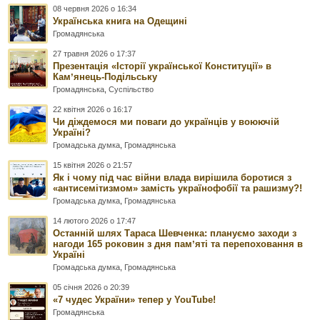
08 червня 2026 о 16:34
Українська книга на Одещині
Громадянська
27 травня 2026 о 17:37
Презентація «Історії української Конституції» в
Камʼянець-Подільську
Громадянська
,
Суспільство
22 квітня 2026 о 16:17
Чи діждемося ми поваги до українців у воюючій
Україні?
Громадська думка
,
Громадянська
15 квітня 2026 о 21:57
Як і чому під час війни влада вирішила боротися з
«антисемітизмом» замість українофобії та рашизму?!
Громадська думка
,
Громадянська
14 лютого 2026 о 17:47
Останній шлях Тараса Шевченка: плануємо заходи з
нагоди 165 роковин з дня памʼяті та перепоховання в
Україні
Громадська думка
,
Громадянська
05 січня 2026 о 20:39
«7 чудес України» тепер у YouTube!
Громадянська