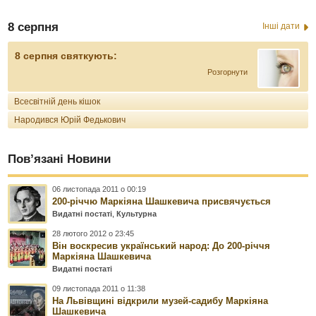
8 серпня
Інші дати
8 серпня святкують:
Розгорнути
Всесвітній день кішок
Народився Юрій Федькович
Пов’язані Новини
06 листопада 2011 о 00:19
200-річчю Маркіяна Шашкевича присвячується
Видатні постаті
,
Культурна
28 лютого 2012 о 23:45
Він воскресив український народ: До 200-річчя
Маркіяна Шашкевича
Видатні постаті
09 листопада 2011 о 11:38
На Львівщині відкрили музей-садибу Маркіяна
Шашкевича