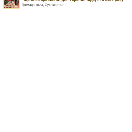
Громадянська
,
Суспільство