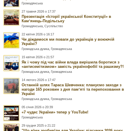
Громадянська
27 травня 2026 о 17:37
Презентація «Історії української Конституції» в
Камʼянець-Подільську
Громадянська
,
Суспільство
22 квітня 2026 о 16:17
Чи діждемося ми поваги до українців у воюючій
Україні?
Громадська думка
,
Громадянська
15 квітня 2026 о 21:57
Як і чому під час війни влада вирішила боротися з
«антисемітизмом» замість українофобії та рашизму?!
Громадська думка
,
Громадянська
14 лютого 2026 о 17:47
Останній шлях Тараса Шевченка: плануємо заходи з
нагоди 165 роковин з дня памʼяті та перепоховання в
Україні
Громадська думка
,
Громадянська
05 січня 2026 о 20:39
«7 чудес України» тепер у YouTube!
Громадянська
29 грудня 2025 о 21:22
"Що я/ми зробив/ли для України: підсумки 2026 року