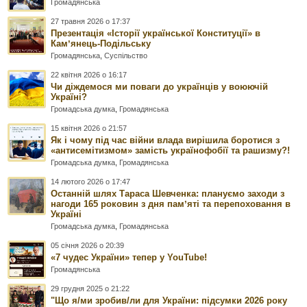
Громадянська
27 травня 2026 о 17:37
Презентація «Історії української Конституції» в
Камʼянець-Подільську
Громадянська
,
Суспільство
22 квітня 2026 о 16:17
Чи діждемося ми поваги до українців у воюючій
Україні?
Громадська думка
,
Громадянська
15 квітня 2026 о 21:57
Як і чому під час війни влада вирішила боротися з
«антисемітизмом» замість українофобії та рашизму?!
Громадська думка
,
Громадянська
14 лютого 2026 о 17:47
Останній шлях Тараса Шевченка: плануємо заходи з
нагоди 165 роковин з дня памʼяті та перепоховання в
Україні
Громадська думка
,
Громадянська
05 січня 2026 о 20:39
«7 чудес України» тепер у YouTube!
Громадянська
29 грудня 2025 о 21:22
"Що я/ми зробив/ли для України: підсумки 2026 року