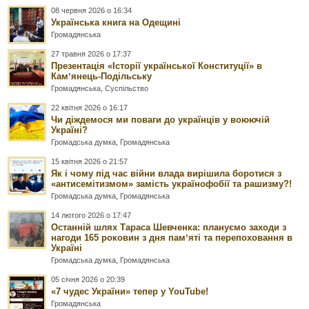
08 червня 2026 о 16:34
Українська книга на Одещині
Громадянська
27 травня 2026 о 17:37
Презентація «Історії української Конституції» в
Камʼянець-Подільську
Громадянська
,
Суспільство
22 квітня 2026 о 16:17
Чи діждемося ми поваги до українців у воюючій
Україні?
Громадська думка
,
Громадянська
15 квітня 2026 о 21:57
Як і чому під час війни влада вирішила боротися з
«антисемітизмом» замість українофобії та рашизму?!
Громадська думка
,
Громадянська
14 лютого 2026 о 17:47
Останній шлях Тараса Шевченка: плануємо заходи з
нагоди 165 роковин з дня памʼяті та перепоховання в
Україні
Громадська думка
,
Громадянська
05 січня 2026 о 20:39
«7 чудес України» тепер у YouTube!
Громадянська